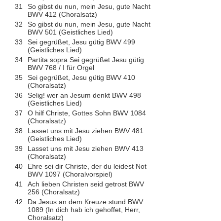
31
So gibst du nun, mein Jesu, gute Nacht
BWV 412 (Choralsatz)
32
So gibst du nun, mein Jesu, gute Nacht
BWV 501 (Geistliches Lied)
33
Sei gegrüßet, Jesu gütig BWV 499
(Geistliches Lied)
34
Partita sopra Sei gegrüßet Jesu gütig
BWV 768 / I für Orgel
35
Sei gegrüßet, Jesu gütig BWV 410
(Choralsatz)
36
Selig! wer an Jesum denkt BWV 498
(Geistliches Lied)
37
O hilf Christe, Gottes Sohn BWV 1084
(Choralsatz)
38
Lasset uns mit Jesu ziehen BWV 481
(Geistliches Lied)
39
Lasset uns mit Jesu ziehen BWV 413
(Choralsatz)
40
Ehre sei dir Christe, der du leidest Not
BWV 1097 (Choralvorspiel)
41
Ach lieben Christen seid getrost BWV
256 (Choralsatz)
42
Da Jesus an dem Kreuze stund BWV
1089 (In dich hab ich gehoffet, Herr,
Choralsatz)