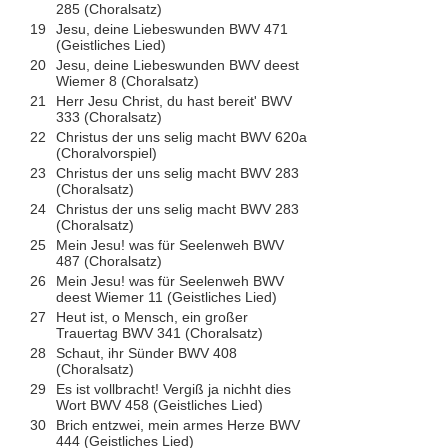
285 (Choralsatz)
19
Jesu, deine Liebeswunden BWV 471
(Geistliches Lied)
20
Jesu, deine Liebeswunden BWV deest
Wiemer 8 (Choralsatz)
21
Herr Jesu Christ, du hast bereit' BWV
333 (Choralsatz)
22
Christus der uns selig macht BWV 620a
(Choralvorspiel)
23
Christus der uns selig macht BWV 283
(Choralsatz)
24
Christus der uns selig macht BWV 283
(Choralsatz)
25
Mein Jesu! was für Seelenweh BWV
487 (Choralsatz)
26
Mein Jesu! was für Seelenweh BWV
deest Wiemer 11 (Geistliches Lied)
27
Heut ist, o Mensch, ein großer
Trauertag BWV 341 (Choralsatz)
28
Schaut, ihr Sünder BWV 408
(Choralsatz)
29
Es ist vollbracht! Vergiß ja nichht dies
Wort BWV 458 (Geistliches Lied)
30
Brich entzwei, mein armes Herze BWV
444 (Geistliches Lied)