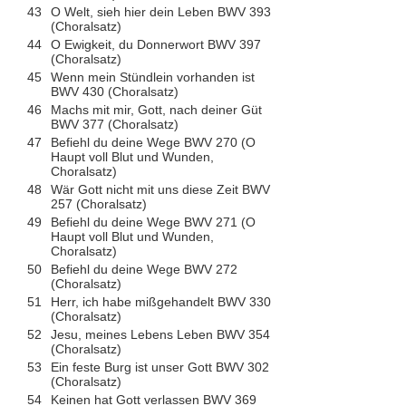
43
O Welt, sieh hier dein Leben BWV 393
(Choralsatz)
44
O Ewigkeit, du Donnerwort BWV 397
(Choralsatz)
45
Wenn mein Stündlein vorhanden ist
BWV 430 (Choralsatz)
46
Machs mit mir, Gott, nach deiner Güt
BWV 377 (Choralsatz)
47
Befiehl du deine Wege BWV 270 (O
Haupt voll Blut und Wunden,
Choralsatz)
48
Wär Gott nicht mit uns diese Zeit BWV
257 (Choralsatz)
49
Befiehl du deine Wege BWV 271 (O
Haupt voll Blut und Wunden,
Choralsatz)
50
Befiehl du deine Wege BWV 272
(Choralsatz)
51
Herr, ich habe mißgehandelt BWV 330
(Choralsatz)
52
Jesu, meines Lebens Leben BWV 354
(Choralsatz)
53
Ein feste Burg ist unser Gott BWV 302
(Choralsatz)
54
Keinen hat Gott verlassen BWV 369