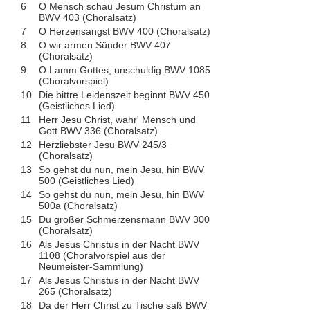
6
O Mensch schau Jesum Christum an
BWV 403 (Choralsatz)
7
O Herzensangst BWV 400 (Choralsatz)
8
O wir armen Sünder BWV 407
(Choralsatz)
9
O Lamm Gottes, unschuldig BWV 1085
(Choralvorspiel)
10
Die bittre Leidenszeit beginnt BWV 450
(Geistliches Lied)
11
Herr Jesu Christ, wahr' Mensch und
Gott BWV 336 (Choralsatz)
12
Herzliebster Jesu BWV 245/3
(Choralsatz)
13
So gehst du nun, mein Jesu, hin BWV
500 (Geistliches Lied)
14
So gehst du nun, mein Jesu, hin BWV
500a (Choralsatz)
15
Du großer Schmerzensmann BWV 300
(Choralsatz)
16
Als Jesus Christus in der Nacht BWV
1108 (Choralvorspiel aus der
Neumeister-Sammlung)
17
Als Jesus Christus in der Nacht BWV
265 (Choralsatz)
18
Da der Herr Christ zu Tische saß BWV