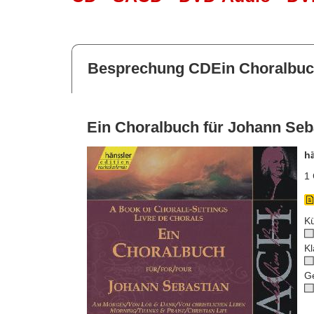
Besprechung CDEin Choralbuch
Ein Choralbuch für Johann Seb
h
1 
Kü
Kl
G