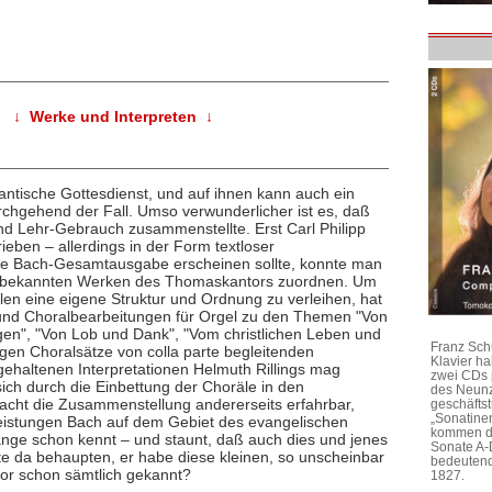
↓ Werke und Interpreten ↓
tantische Gottesdienst, und auf ihnen kann auch ein
chgehend der Fall. Umso verwunderlicher ist es, daß
und Lehr-Gebrauch zusammenstellte. Erst Carl Philipp
ieben – allerdings in der Form textloser
die Bach-Gesamtausgabe erscheinen sollte, konnte man
rt, bekannten Werken des Thomaskantors zuordnen. Um
 eine eigene Struktur und Ordnung zu verleihen, hat
n und Choralbearbeitungen für Orgel zu den Themen "Von
gen", "Von Lob und Dank", "Vom christlichen Leben und
Franz Sch
gen Choralsätze von colla parte begleitenden
Klavier h
 gehaltenen Interpretationen Helmuth Rillings mag
zwei CDs 
ich durch die Einbettung der Choräle in den
des Neunz
t die Zusammenstellung andererseits erfahrbar,
geschäftst
„Sonatine
istungen Bach auf dem Gebiet des evangelischen
kommen di
ange schon kennt – und staunt, daß auch dies und jenes
Sonate A-
e da behaupten, er habe diese kleinen, so unscheinbar
bedeutend
or schon sämtlich gekannt?
1827.