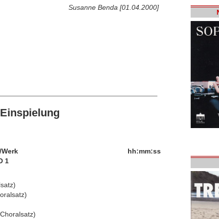
Susanne Benda [01.04.2000]
Einspielung
/Werk
hh:mm:ss
D 1
satz)
oralsatz)
(Choralsatz)