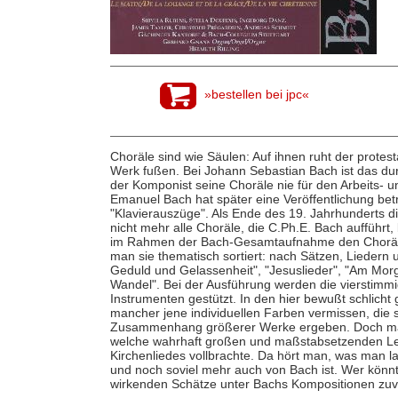
»bestellen bei jpc«
Choräle sind wie Säulen: Auf ihnen ruht der protes
Werk fußen. Bei Johann Sebastian Bach ist das dur
der Komponist seine Choräle nie für den Arbeits- 
Emanuel Bach hat später eine Veröffentlichung betr
"Klavierauszüge". Als Ende des 19. Jahrhunderts 
nicht mehr alle Choräle, die C.Ph.E. Bach auffüh
im Rahmen der Bach-Gesamtaufnahme den Chorälen
man sie thematisch sortiert: nach Sätzen, Lieder
Geduld und Gelassenheit", "Jesuslieder", "Am Mor
Wandel". Bei der Ausführung werden die vierstimmi
Instrumenten gestützt. In den hier bewußt schlicht
mancher jene individuellen Farben vermissen, die s
Zusammenhang größerer Werke ergeben. Doch mach
welche wahrhaft großen und maßstabsetzenden Le
Kirchenliedes vollbrachte. Da hört man, was man l
und noch soviel mehr auch von Bach ist. Wer könnt
wirkenden Schätze unter Bachs Kompositionen zuv