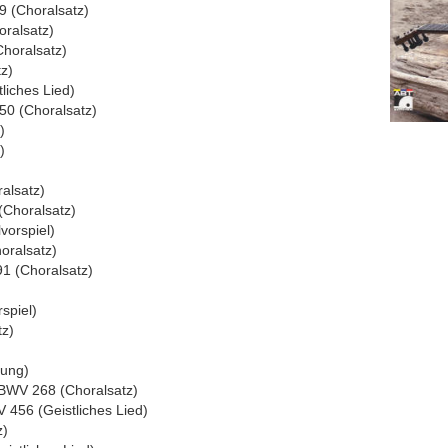
9 (Choralsatz)
oralsatz)
horalsatz)
z)
tliches Lied)
50 (Choralsatz)
)
)
alsatz)
(Choralsatz)
vorspiel)
oralsatz)
91 (Choralsatz)
spiel)
tz)
tung)
 BWV 268 (Choralsatz)
 456 (Geistliches Lied)
z)