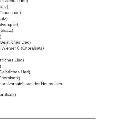
istliches Lied)
atz)
liches Lied)
satz)
lvorspiel)
ralsatz)
)
Geistliches Lied)
t Wiemer 6 (Choralsatz)
stliches Lied)
)
eistliches Lied)
Choralsatz)
horalvorspiel, aus der Neumeister-
oralsatz)