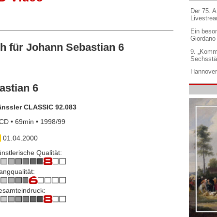
Der 75. 
Livestre
Ein beso
Giordano
 für Johann Sebastian 6
9. „Komm
Sechsstä
Hannover
astian 6
änssler CLASSIC 92.083
CD • 69min • 1998/99
01.04.2000
nstlerische Qualität:
angqualität:
esamteindruck: