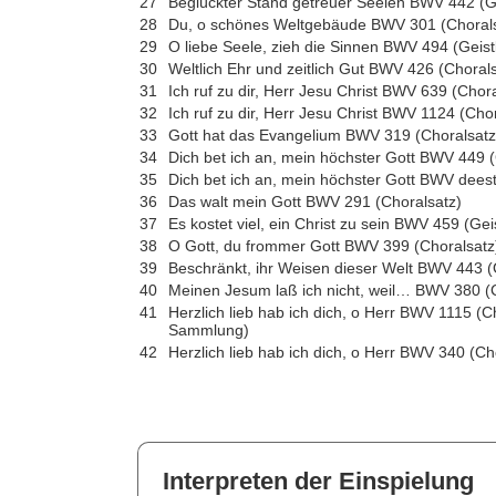
27
Beglückter Stand getreuer Seelen BWV 442 (Ge
28
Du, o schönes Weltgebäude BWV 301 (Chorals
29
O liebe Seele, zieh die Sinnen BWV 494 (Geist
30
Weltlich Ehr und zeitlich Gut BWV 426 (Choral
31
Ich ruf zu dir, Herr Jesu Christ BWV 639 (Chora
32
Ich ruf zu dir, Herr Jesu Christ BWV 1124 (Cho
33
Gott hat das Evangelium BWV 319 (Choralsatz
34
Dich bet ich an, mein höchster Gott BWV 449 (
35
Dich bet ich an, mein höchster Gott BWV dees
36
Das walt mein Gott BWV 291 (Choralsatz)
37
Es kostet viel, ein Christ zu sein BWV 459 (Gei
38
O Gott, du frommer Gott BWV 399 (Choralsatz
39
Beschränkt, ihr Weisen dieser Welt BWV 443 (G
40
Meinen Jesum laß ich nicht, weil… BWV 380 (
41
Herzlich lieb hab ich dich, o Herr BWV 1115 (C
Sammlung)
42
Herzlich lieb hab ich dich, o Herr BWV 340 (Ch
Interpreten der Einspielung