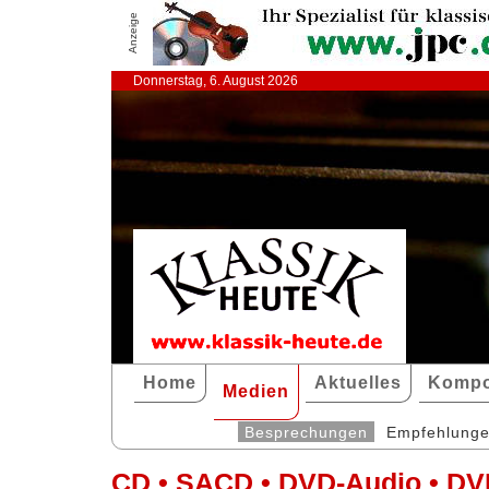
Anzeige
Donnerstag, 6. August 2026
Home
Aktuelles
Kompo
Medien
Besprechungen
Empfehlung
CD • SACD • DVD-Audio • DV