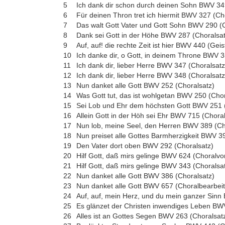
5
Ich dank dir schon durch deinen Sohn BWV 34
6
Für deinen Thron tret ich hiermit BWV 327 (Ch
7
Das walt Gott Vater und Gott Sohn BWV 290 (C
8
Dank sei Gott in der Höhe BWV 287 (Choralsat
9
Auf, auf! die rechte Zeit ist hier BWV 440 (Geis
10
Ich danke dir, o Gott, in deinem Throne BWV 3
11
Ich dank dir, lieber Herre BWV 347 (Choralsatz
12
Ich dank dir, lieber Herre BWV 348 (Choralsatz
13
Nun danket alle Gott BWV 252 (Choralsatz)
14
Was Gott tut, das ist wohlgetan BWV 250 (Chor
15
Sei Lob und Ehr dem höchsten Gott BWV 251 
16
Allein Gott in der Höh sei Ehr BWV 715 (Choral
17
Nun lob, meine Seel, den Herren BWV 389 (Ch
18
Nun preiset alle Gottes Barmherzigkeit BWV 3
19
Den Vater dort oben BWV 292 (Choralsatz)
20
Hilf Gott, daß mirs gelinge BWV 624 (Choralvor
21
Hilf Gott, daß mirs gelinge BWV 343 (Choralsa
22
Nun danket alle Gott BWV 386 (Choralsatz)
23
Nun danket alle Gott BWV 657 (Choralbearbei
24
Auf, auf, mein Herz, und du mein ganzer Sinn
25
Es glänzet der Christen inwendiges Leben BWV
26
Alles ist an Gottes Segen BWV 263 (Choralsat