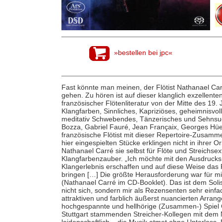
»bestellen bei jpc«
Fast könnte man meinen, der Flötist Nathanael Car
gehen. Zu hören ist auf dieser klanglich exzellent
französischer Flötenliteratur von der Mitte des 19.
Klangfarben, Sinnliches, Kapriziöses, geheimnisvol
meditativ Schwebendes, Tänzerisches und Sehnsuch
Bozza, Gabriel Fauré, Jean Françaix, Georges Hüe 
französische Flötist mit dieser Repertoire-Zusamme
hier eingespielten Stücke erklingen nicht in ihrer Or
Nathanael Carré sie selbst für Flöte und Streichsex
Klangfarbenzauber. „Ich möchte mit den Ausdrucks
Klangerlebnis erschaffen und auf diese Weise das
bringen […] Die größte Herausforderung war für mi
(Nathanael Carré im CD-Booklet). Das ist dem Sol
nicht sich, sondern mir als Rezensenten sehr einfa
attraktiven und farblich äußerst nuancierten Arra
hochgespannte und hellhörige (Zusammen-) Spiel 
Stuttgart stammenden Streicher-Kollegen mit dem 