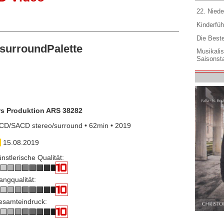
22. Niede
Kinderfüh
Die Best
surroundPalette
Musikali
Saisonsta
rs Produktion ARS 38282
CD/SACD stereo/surround • 62min • 2019
15.08.2019
nstlerische Qualität:
angqualität:
esamteindruck: