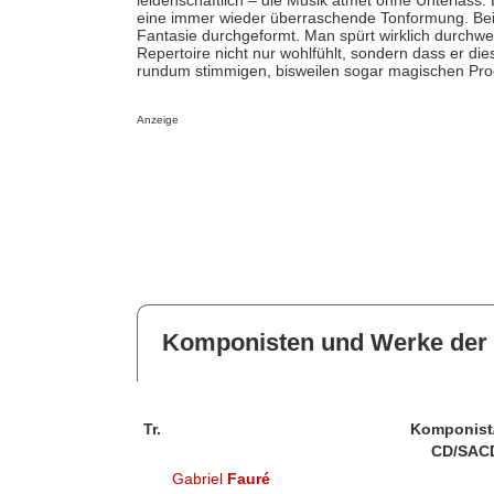
leidenschaftlich – die Musik atmet ohne Unterlass.
eine immer wieder überraschende Tonformung. Bei 
Fantasie durchgeformt. Man spürt wirklich durchweg
Repertoire nicht nur wohlfühlt, sondern dass er dies
rundum stimmigen, bisweilen sogar magischen Prod
Anzeige
Komponisten und Werke der 
Tr.
Komponist
CD/SAC
Gabriel
Fauré