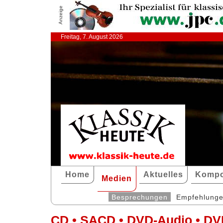
Anzeige
Freitag, 7. August 2026
Home
Aktuelles
Kompo
Medien
Besprechungen
Empfehlung
CD • SACD • DVD-Audio • DV