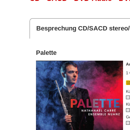
Besprechung CD/SACD stereo/
Palette
A
1 
Kü
Kl
G