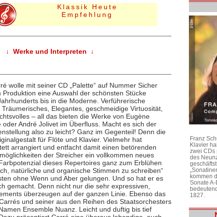
Klassik Heute
Empfehlung
↓ Werke und Interpreten ↓
ré wolle mit seiner CD „Palette“ auf Nummer Sicher
en Produktion eine Auswahl der schönsten Stücke
 Jahrhunderts bis in die Moderne. Verführerische
l Träumerisches, Elegantes, geschmeidige Virtuosität,
tsvolles – all das bieten die Werke von Eugène
oder André Jolivet im Überfluss. Macht es sich der
nstellung also zu leicht? Ganz im Gegenteil! Denn die
Franz Sch
iginalgestalt für Flöte und Klavier. Vielmehr hat
Klavier h
tett arrangiert und entfacht damit einen betörenden
zwei CDs 
möglichkeiten der Streicher ein vollkommen neues
des Neunz
 Farbpotenzial dieses Repertoires ganz zum Erblühen
geschäftst
„Sonatine
ch, natürliche und organische Stimmen zu schreiben“
kommen di
isten ohne Wenn und Aber gelungen. Und so hat er es
Sonate A-
ch gemacht. Denn nicht nur die sehr expressiven,
bedeutend
ngements überzeugen auf der ganzen Linie. Ebenso das
1827.
Carrés und seiner aus den Reihen des Staatsorchesters
Namen Ensemble Nuanz. Leicht und duftig bis tief