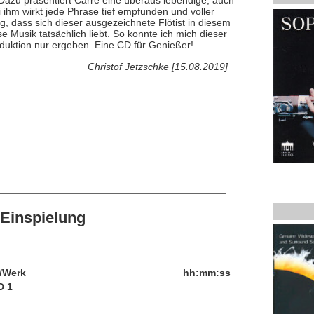
 Dazu präsentiert Carré eine überaus lebendige, auch
ihm wirkt jede Phrase tief empfunden und voller
, dass sich dieser ausgezeichnete Flötist in diesem
e Musik tatsächlich liebt. So konnte ich mich dieser
uktion nur ergeben. Eine CD für Genießer!
Christof Jetzschke [15.08.2019]
Einspielung
/Werk
hh:mm:ss
D 1