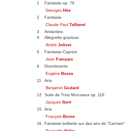
1
Fantaisie op. 79
Georges
Hüe
2
Fantaisie
Claude Paul
Taffanel
3
Andantino
4
Allegretto grazioso
André
Jolivet
5
Fantaisie-Caprice
Jean
Françaix
6
Divertimento
Eugène
Bozza
11
Aria
Benjamin
Godard
12
Suite de Trois Morceaux op. 116
Jacques
Ibert
15
Aria
François
Borne
16
Fantaisie brillante sur des airs de "Carmen"
Reynaldo
Hahn