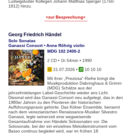
Ludwigsluster Kollegen Johann Matthias Sperger (1750-
1812) hinzu.
»zur Besprechung«
Georg Friedrich Händel
Solo Sonatas
Ganassi Consort • Anne Röhrig violin
MDG 102 2400-2
2 CD • 1h 54min • 1990
21.07.2026
•
10 10 10
Mit ihrer „Preziosa“-Reihe bringt die
Musikproduktion Dabringhaus & Grimm
(MDG) Schätze aus der
jahrzehntelangen Label-Geschichte wieder ans Licht.
Diesmal wird das Ganassi Consort neu aufgelegt, das in den
1980er Jahren zu den Pionieren der historischen
Aufführungspraxis gehörte. Das Kölner Ensemble, benannt
nach dem venezianischen Renaissance-Musiker Silvestro
Ganassi, legte seinerzeit eine wegweisende
Gesamtaufnahme von Händels Solosonaten vor. Die
Solosonate, bei der ein einzelnes Melodieinstrument vom
Basso continuo begleitet wird, war im frühen 18.