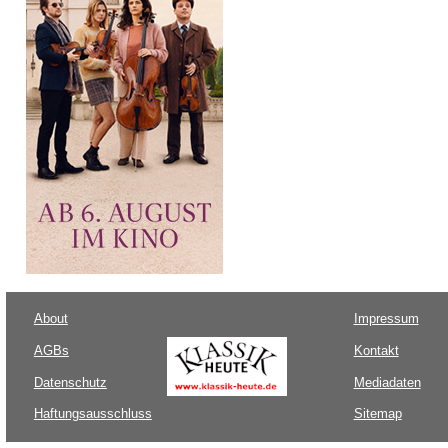
About
Impressum
AGBs
Kontakt
Datenschutz
Mediadaten
Haftungsausschluss
Sitemap