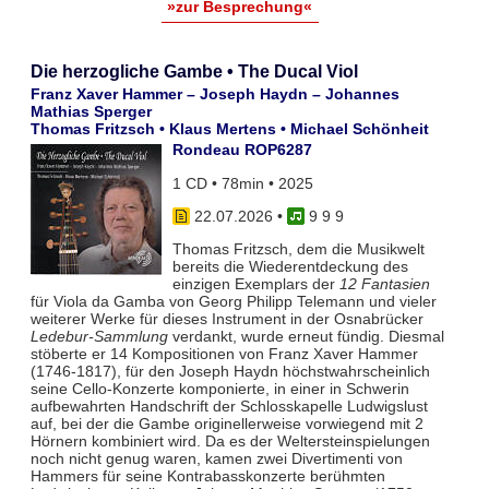
»zur Besprechung«
Die herzogliche Gambe • The Ducal Viol
Franz Xaver Hammer – Joseph Haydn – Johannes
Mathias Sperger
Thomas Fritzsch • Klaus Mertens • Michael Schönheit
Rondeau ROP6287
1 CD • 78min • 2025
22.07.2026
•
9 9 9
Thomas Fritzsch, dem die Musikwelt
bereits die Wiederentdeckung des
einzigen Exemplars der
12 Fantasien
für Viola da Gamba von Georg Philipp Telemann und vieler
weiterer Werke für dieses Instrument in der Osnabrücker
Ledebur-Sammlung
verdankt, wurde erneut fündig. Diesmal
stöberte er 14 Kompositionen von Franz Xaver Hammer
(1746-1817), für den Joseph Haydn höchstwahrscheinlich
seine Cello-Konzerte komponierte, in einer in Schwerin
aufbewahrten Handschrift der Schlosskapelle Ludwigslust
auf, bei der die Gambe originellerweise vorwiegend mit 2
Hörnern kombiniert wird. Da es der Weltersteinspielungen
noch nicht genug waren, kamen zwei Divertimenti von
Hammers für seine Kontrabasskonzerte berühmten