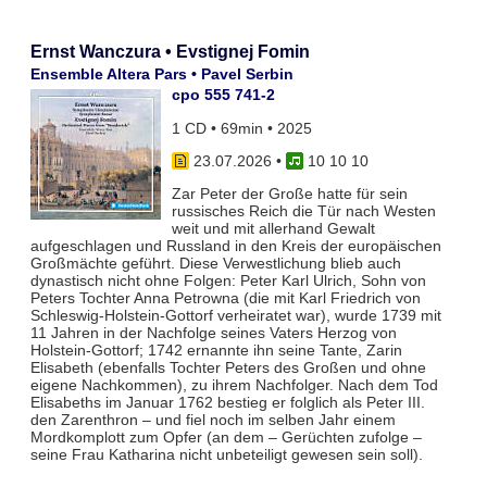
Ernst Wanczura • Evstignej Fomin
Ensemble Altera Pars • Pavel Serbin
cpo 555 741-2
1 CD • 69min • 2025
23.07.2026
•
10 10 10
Zar Peter der Große hatte für sein
russisches Reich die Tür nach Westen
weit und mit allerhand Gewalt
aufgeschlagen und Russland in den Kreis der europäischen
Großmächte geführt. Diese Verwestlichung blieb auch
dynastisch nicht ohne Folgen: Peter Karl Ulrich, Sohn von
Peters Tochter Anna Petrowna (die mit Karl Friedrich von
Schleswig-Holstein-Gottorf verheiratet war), wurde 1739 mit
11 Jahren in der Nachfolge seines Vaters Herzog von
Holstein-Gottorf; 1742 ernannte ihn seine Tante, Zarin
Elisabeth (ebenfalls Tochter Peters des Großen und ohne
eigene Nachkommen), zu ihrem Nachfolger. Nach dem Tod
Elisabeths im Januar 1762 bestieg er folglich als Peter III.
den Zarenthron – und fiel noch im selben Jahr einem
Mordkomplott zum Opfer (an dem – Gerüchten zufolge –
seine Frau Katharina nicht unbeteiligt gewesen sein soll).