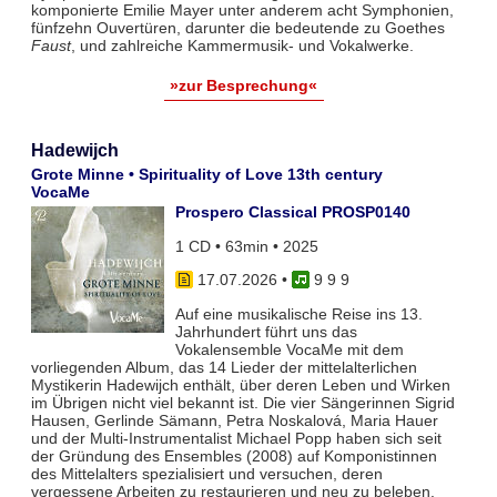
komponierte Emilie Mayer unter anderem acht Symphonien,
fünfzehn Ouvertüren, darunter die bedeutende zu Goethes
Faust
, und zahlreiche Kammermusik- und Vokalwerke.
»zur Besprechung«
Hadewijch
Grote Minne • Spirituality of Love 13th century
VocaMe
Prospero Classical PROSP0140
1 CD • 63min • 2025
17.07.2026
•
9 9 9
Auf eine musikalische Reise ins 13.
Jahrhundert führt uns das
Vokalensemble VocaMe mit dem
vorliegenden Album, das 14 Lieder der mittelalterlichen
Mystikerin Hadewijch enthält, über deren Leben und Wirken
im Übrigen nicht viel bekannt ist. Die vier Sängerinnen Sigrid
Hausen, Gerlinde Sämann, Petra Noskalová, Maria Hauer
und der Multi-Instrumentalist Michael Popp haben sich seit
der Gründung des Ensembles (2008) auf Komponistinnen
des Mittelalters spezialisiert und versuchen, deren
vergessene Arbeiten zu restaurieren und neu zu beleben.