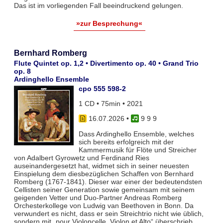
Das ist im vorliegenden Fall beeindruckend gelungen.
»zur Besprechung«
Bernhard Romberg
Flute Quintet op. 1,2 • Divertimento op. 40 • Grand Trio
op. 8
Ardinghello Ensemble
cpo 555 598-2
1 CD • 75min • 2021
16.07.2026
•
9 9 9
Dass Ardinghello Ensemble, welches
sich bereits erfolgreich mit der
Kammermusik für Flöte und Streicher
von Adalbert Gyrowetz und Ferdinand Ries
auseinandergesetzt hat, widmet sich in seiner neuesten
Einspielung dem diesbezüglichen Schaffen von Bernhard
Romberg (1767-1841). Dieser war einer der bedeutendsten
Cellisten seiner Generation sowie gemeinsam mit seinem
geigenden Vetter und Duo-Partner Andreas Romberg
Orchesterkollege von Ludwig van Beethoven in Bonn. Da
verwundert es nicht, dass er sein Streichtrio nicht wie üblich,
sondern mit „pour Violoncelle, Violon et Alto“ überschrieb.