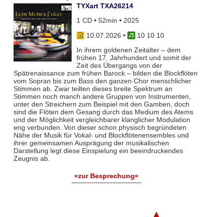
TYXart TXA26214
1 CD • 52min • 2025
10.07.2026
•
10 10 10
In ihrem goldenen Zeitalter – dem
frühen 17. Jahrhundert und somit der
Zeit des Übergangs von der
Spätrenaissance zum frühen Barock – bilden die Blockflöten
vom Sopran bis zum Bass den ganzen Chor menschlicher
Stimmen ab. Zwar teil­ten dieses breite Spektrum an
Stimmen noch manch andere Gruppen von Instrumenten,
unter den Streichern zum Bei­spiel mit den Gamben, doch
sind die Flöten dem Gesang durch das Medium des Atems
und der Möglichkeit vergleich­barer klanglicher Modulation
eng verbunden. Von dieser schon physisch begründeten
Nähe der Musik für Vokal- und Blockflö­tenensembles und
ihrer gemeinsamen Ausprägung der musikalischen
Darstellung legt diese Einspielung ein beeindruckendes
Zeugnis ab.
»zur Besprechung«
▲