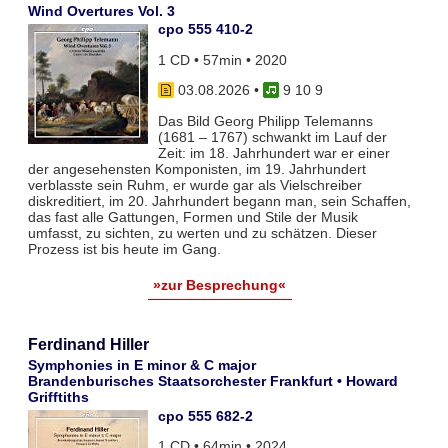
Wind Overtures Vol. 3
cpo 555 410-2
1 CD • 57min • 2020
03.08.2026
•
9 10 9
Das Bild Georg Philipp Telemanns
(1681 – 1767) schwankt im Lauf der
Zeit: im 18. Jahrhundert war er einer
der angesehensten Komponisten, im 19. Jahrhundert
verblasste sein Ruhm, er wurde gar als Vielschreiber
diskreditiert, im 20. Jahrhundert begann man, sein Schaffen,
das fast alle Gattungen, Formen und Stile der Musik
umfasst, zu sichten, zu werten und zu schätzen. Dieser
Prozess ist bis heute im Gang.
»zur Besprechung«
Ferdinand Hiller
Symphonies in E minor & C major
Brandenburisches Staatsorchester Frankfurt • Howard
Grifftiths
cpo 555 682-2
1 CD • 64min • 2024