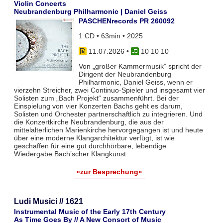
Violin Concerts
Neubrandenburg Philharmonic | Daniel Geiss
PASCHENrecords PR 260092
1 CD • 63min • 2025
11.07.2026
•
10 10 10
Von „großer Kammermusik” spricht der
Dirigent der Neubrandenburg
Philharmonic, Daniel Geiss, wenn er
vierzehn Streicher, zwei Continuo-Spieler und insgesamt vier
Solisten zum „Bach Projekt“ zusammenführt. Bei der
Einspielung von vier Konzerten Bachs geht es darum,
Solisten und Orchester partnerschaftlich zu integrieren. Und
die Konzertkirche Neubrandenburg, die aus der
mittelalterlichen Marienkirche hervorgegangen ist und heute
über eine moderne Klangarchitektur verfügt, ist wie
geschaffen für eine gut durchhörbare, lebendige
Wiedergabe Bach’scher Klangkunst.
»zur Besprechung«
Ludi Musici // 1621
Instrumental Music of the Early 17th Century
As Time Goes By // A New Consort of Music