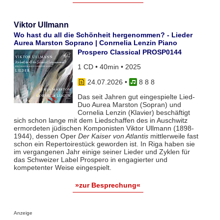
Viktor Ullmann
Wo hast du all die Schönheit hergenommen? - Lieder
Aurea Marston Soprano | Conrnelia Lenzin Piano
Prospero Classical PROSP0144
1 CD • 40min • 2025
24.07.2026
•
8 8 8
Das seit Jahren gut eingespielte Lied-
Duo Aurea Marston (Sopran) und
Cornelia Lenzin (Klavier) beschäftigt
sich schon lange mit dem Liedschaffen des in Auschwitz
ermordeten jüdischen Komponisten Viktor Ullmann (1898-
1944), dessen Oper
Der Kaiser von Atlantis
mittlerweile fast
schon ein Repertoirestück geworden ist. In Riga haben sie
im vergangenen Jahr einige seiner Lieder und Zyklen für
das Schweizer Label Prospero in engagierter und
kompetenter Weise eingespielt.
»zur Besprechung«
Anzeige