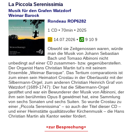
La Piccola Serenissimia
Musik für den Grafen Watzdorf
Weimar Barock
Rondeau ROP6282
1 CD • 70min • 2025
14.07.2026
•
9 10 9
Obwohl sie Zeitgenossen waren, würde
man die Musik von Johann Sebastian
Bach und Tomaso Albinoni nicht
unbedingt auf einer CD zusammen- bzw. gegenüberstellen.
Der Organist Hans Christian Martin tut’s mit seinem
Ensemble „Weimar Baroque“. Das Tertium comparationis ist
zum einen sein Heimatort Crostau in der Oberlausitz mit der
Silbermann-Orgel, zum anderen Christian Heinrich Graf von
Watzdorf (1689-1747): Der hat die Silbermann-Orgel
gestiftet und war ein Bewunderer der Musik von Albinoni, der
ihm sein berühmtes Opus 8 gewidmet hat, eine Sammlung
von sechs Sonaten und sechs Suiten. So wurde Crostau zu
einer „Piccola Serenissima“ – so auch der Titel dieser CD –
und einer Heimstätte qualitätsvoller Kirchenmusik – die Hans
Christian Martin als Kantor weiter fördert.
»zur Besprechung«