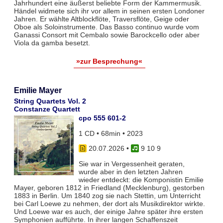
Jahrhundert eine äußerst beliebte Form der Kammermusik.
Händel widmete sich ihr vor allem in seinen ersten Londoner
Jahren. Er wählte Altblockflöte, Traversflöte, Geige oder
Oboe als Soloinstrumente. Das Basso continuo wurde vom
Ganassi Consort mit Cembalo sowie Barockcello oder aber
Viola da gamba besetzt.
»zur Besprechung«
Emilie Mayer
String Quartets Vol. 2
Constanze Quartett
cpo 555 601-2
1 CD • 68min • 2023
20.07.2026
•
9 10 9
Sie war in Vergessenheit geraten,
wurde aber in den letzten Jahren
wieder entdeckt: die Komponistin Emilie
Mayer, geboren 1812 in Friedland (Mecklenburg), gestorben
1883 in Berlin. Um 1840 zog sie nach Stettin, um Unterricht
bei Carl Loewe zu nehmen, der dort als Musikdirektor wirkte.
Und Loewe war es auch, der einige Jahre später ihre ersten
Symphonien aufführte. In ihrer langen Schaffenszeit