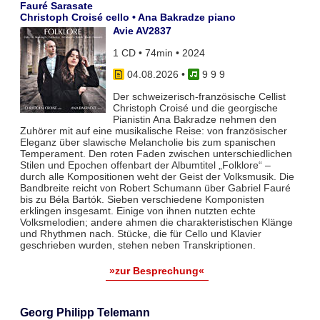
Fauré Sarasate
Christoph Croisé cello • Ana Bakradze piano
Avie AV2837
1 CD • 74min • 2024
04.08.2026
•
9 9 9
Der schweizerisch-französische Cellist
Christoph Croisé und die georgische
Pianistin Ana Bakradze nehmen den
Zuhörer mit auf eine musikalische Reise: von französischer
Eleganz über slawische Melancholie bis zum spanischen
Temperament. Den roten Faden zwischen unterschiedlichen
Stilen und Epochen offenbart der Albumtitel „Folklore“ –
durch alle Kompositionen weht der Geist der Volksmusik. Die
Bandbreite reicht von Robert Schumann über Gabriel Fauré
bis zu Béla Bartók. Sieben verschiedene Komponisten
erklingen insgesamt. Einige von ihnen nutzten echte
Volksmelodien; andere ahmen die charakteristischen Klänge
und Rhythmen nach. Stücke, die für Cello und Klavier
geschrieben wurden, stehen neben Transkriptionen.
»zur Besprechung«
Georg Philipp Telemann