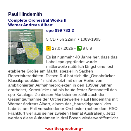
Paul Hindemith
Complete Orchestral Works II
Werner Andreas Albert
cpo 999 783-2
5 CD • 5h 22min • 1089-1995
27.07.2026
•
9 8 9
Es ist nunmehr 40 Jahre her, dass das
Label cpo gegründet wurde –
mittlerweile natürlich längst eine fest
etablierte Größe am Markt, speziell in Sachen
Repertoireraritäten. Diesen Ruf hat sich die „Osnabrücker
Klassikproduktion“ nicht zuletzt mit einer Reihe von
ambitionierten Aufnahmeprojekten in den 1990er Jahren
erarbeitet, Kernstücke und bis heute fester Bestandteil des
cpo-Katalogs. Zu diesen Marksteinen zählt auch die
Gesamtaufnahme der Orchesterwerke Paul Hindemiths mit
Werner Andreas Albert, einem der „Hausdirigenten“ des
Labels, am Pult verschiedener Orchester (neben dem RSO
Frankfurt vier aus seiner zweiten Heimat Australien). Jetzt
werden diese Aufnahmen in drei Boxen wiederveröffentlicht.
»zur Besprechung«