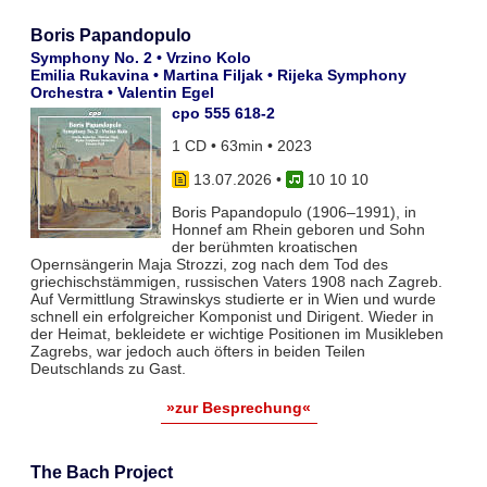
Boris Papandopulo
Symphony No. 2 • Vrzino Kolo
Emilia Rukavina • Martina Filjak • Rijeka Symphony
Orchestra • Valentin Egel
cpo 555 618-2
1 CD • 63min • 2023
13.07.2026
•
10 10 10
Boris Papandopulo (1906–1991), in
Honnef am Rhein geboren und Sohn
der berühmten kroatischen
Opernsängerin Maja Strozzi, zog nach dem Tod des
griechischstämmigen, russischen Vaters 1908 nach Zagreb.
Auf Vermittlung Strawinskys studierte er in Wien und wurde
schnell ein erfolgreicher Komponist und Dirigent. Wieder in
der Heimat, bekleidete er wichtige Positionen im Musikleben
Zagrebs, war jedoch auch öfters in beiden Teilen
Deutschlands zu Gast.
»zur Besprechung«
The Bach Project