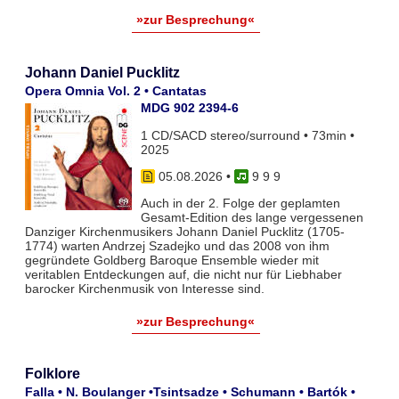
»zur Besprechung«
Johann Daniel Pucklitz
Opera Omnia Vol. 2 • Cantatas
MDG 902 2394-6
1 CD/SACD stereo/surround • 73min •
2025
05.08.2026
•
9 9 9
Auch in der 2. Folge der geplamten
Gesamt-Edition des lange vergessenen
Danziger Kirchenmusikers Johann Daniel Pucklitz (1705-
1774) warten Andrzej Szadejko und das 2008 von ihm
gegründete Goldberg Baroque Ensemble wieder mit
veritablen Entdeckungen auf, die nicht nur für Liebhaber
barocker Kirchenmusik von Interesse sind.
»zur Besprechung«
Folklore
Falla • N. Boulanger •Tsintsadze • Schumann • Bartók •