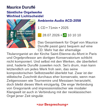
Maurice Duruflé
Sämtliche Orgelwerke
Winfried Lichtscheidel
Ambiente-Audio ACD-2058
1 CD • 71min • 2025
28.07.2026
•
10 10 10
Das Gesamtwerk für Orgel von Maurice
Duruflé passt ganz bequem auf eine
CD. Mehr hat der ehemalige
Titularorganist an der Kirche Saint-Etienne-du-Mont in Paris
und Orgelprofessor am dortigen Konservatorium schlicht
nicht komponiert. Und selbst mit den Werken, die überliefert
sind, haderte Duruflé zuweilen noch. Sei’s drum, man kann
letztendlich um jedes Werk froh sein, das seine
kompositorischen Selbstzweifel überlebt hat. Zwar ist der
stilistische Zuschnitt durchaus eher konservativ, wenn man
Zeitgenossen wie Tournemire und Messiaen heranzieht,
doch bleibt dieses Werk einzigartig. Die enge Verbindung
von Gregorianik und impressionistischer wie modaler
Klangwelt ist auch in Verbindung mit der neoklassischen
Orgel jener Zeit singulär.
»zur Besprechung«