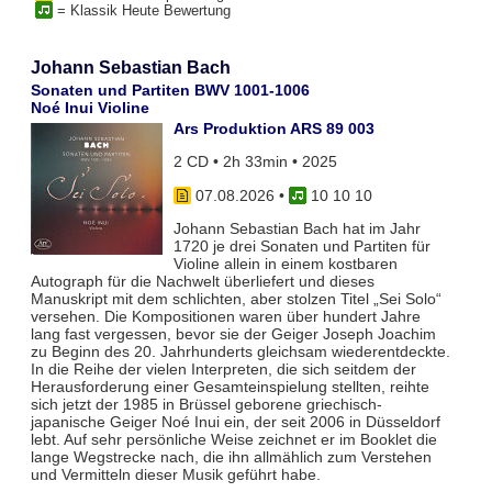
= Klassik Heute Bewertung
Johann Sebastian Bach
Sonaten und Partiten BWV 1001-1006
Noé Inui Violine
Ars Produktion ARS 89 003
2 CD • 2h 33min • 2025
07.08.2026
•
10 10 10
Johann Sebastian Bach hat im Jahr
1720 je drei Sonaten und Partiten für
Violine allein in einem kostbaren
Autograph für die Nachwelt überliefert und dieses
Manuskript mit dem schlichten, aber stolzen Titel „Sei Solo“
versehen. Die Kompositionen waren über hundert Jahre
lang fast vergessen, bevor sie der Geiger Joseph Joachim
zu Beginn des 20. Jahrhunderts gleichsam wiederentdeckte.
In die Reihe der vielen Interpreten, die sich seitdem der
Herausforderung einer Gesamteinspielung stellten, reihte
sich jetzt der 1985 in Brüssel geborene griechisch-
japanische Geiger Noé Inui ein, der seit 2006 in Düsseldorf
lebt. Auf sehr persönliche Weise zeichnet er im Booklet die
lange Wegstrecke nach, die ihn allmählich zum Verstehen
und Vermitteln dieser Musik geführt habe.