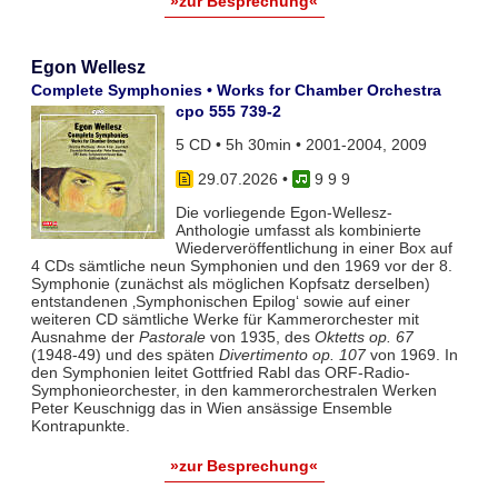
»zur Besprechung«
Egon Wellesz
Complete Symphonies • Works for Chamber Orchestra
cpo 555 739-2
5 CD • 5h 30min • 2001-2004, 2009
29.07.2026
•
9 9 9
Die vorliegende Egon-Wellesz-
Anthologie umfasst als kombinierte
Wiederveröffentlichung in einer Box auf
4 CDs sämtliche neun Symphonien und den 1969 vor der 8.
Symphonie (zunächst als möglichen Kopfsatz derselben)
entstandenen ‚Symphonischen Epilog‘ sowie auf einer
weiteren CD sämtliche Werke für Kammerorchester mit
Ausnahme der
Pastorale
von 1935, des
Oktetts op. 67
(1948-49) und des späten
Divertimento op. 107
von 1969. In
den Symphonien leitet Gottfried Rabl das ORF-Radio-
Symphonieorchester, in den kammerorchestralen Werken
Peter Keuschnigg das in Wien ansässige Ensemble
Kontrapunkte.
»zur Besprechung«