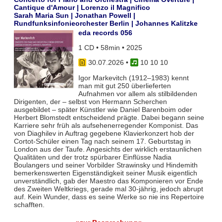
Cantique d'Amour | Lorenzo il Magnifico
Sarah Maria Sun | Jonathan Powell |
Rundfunksinfonieorchester Berlin | Johannes Kalitzke
eda records 056
1 CD • 58min • 2025
30.07.2026
•
10 10 10
Igor Markevitch (1912–1983) kennt
man mit gut 250 überlieferten
Aufnahmen vor allem als stilbildenden
Dirigenten, der – selbst von Hermann Scherchen
ausgebildet – später Künstler wie Daniel Barenboim oder
Herbert Blomstedt entscheidend prägte. Dabei begann seine
Karriere sehr früh als aufsehenerregender Komponist. Das
von Diaghilev in Auftrag gegebene Klavierkonzert hob der
Cortot-Schüler einen Tag nach seinem 17. Geburtstag in
London aus der Taufe. Angesichts der wirklich erstaunlichen
Qualitäten und der trotz spürbarer Einflüsse Nadia
Boulangers und seiner Vorbilder Strawinsky und Hindemith
bemerkenswerten Eigenständigkeit seiner Musik eigentlich
unverständlich, gab der Maestro das Komponieren vor Ende
des Zweiten Weltkriegs, gerade mal 30-jährig, jedoch abrupt
auf. Kein Wunder, dass es seine Werke so nie ins Repertoire
schafften.