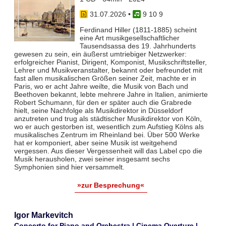
31.07.2026
•
9 10 9
Ferdinand Hiller (1811-1885) scheint
eine Art musikgesellschaftlicher
Tausendsassa des 19. Jahrhunderts
gewesen zu sein, ein äußerst umtriebiger Netzwerker:
erfolgreicher Pianist, Dirigent, Komponist, Musikschriftsteller,
Lehrer und Musikveranstalter, bekannt oder befreundet mit
fast allen musikalischen Größen seiner Zeit, machte er in
Paris, wo er acht Jahre weilte, die Musik von Bach und
Beethoven bekannt, lebte mehrere Jahre in Italien, animierte
Robert Schumann, für den er später auch die Grabrede
hielt, seine Nachfolge als Musikdirektor in Düsseldorf
anzutreten und trug als städtischer Musikdirektor von Köln,
wo er auch gestorben ist, wesentlich zum Aufstieg Kölns als
musikalisches Zentrum im Rheinland bei. Über 500 Werke
hat er komponiert, aber seine Musik ist weitgehend
vergessen. Aus dieser Vergessenheit will das Label cpo die
Musik herausholen, zwei seiner insgesamt sechs
Symphonien sind hier versammelt.
»zur Besprechung«
Igor Markevitch
Concerto for Piano and Orchestra | Cinema Overture |