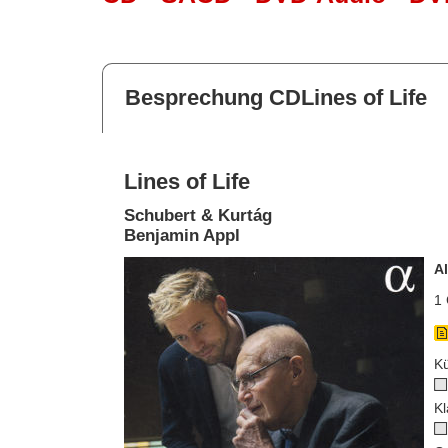
Besprechung CDLines of Life
Lines of Life
Schubert & Kurtág
Benjamin Appl
A
1 
Kü
Kl