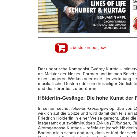
G
»bestellen bei jpc«
Der ungarische Komponist György Kurtág – mittlerwe
als Meister der kleinen Formen und intimen Besetzu
eines längeren Werkes oder eine Liedvertonung zeit
musikalische Gesten oder ein dreizeiliger Gedicht
und die Hörer tief zu berühren.
Hölderlin-Gesänge: Die hohe Kunst der 
In seinen sechs
Hölderlin-Gesängen
op. 35a von 19
wirklich auf die Spitze und wird damit den teils er
Friedrich Hölderlin in einer Weise gerecht, über 
insgesamt gut zwölfminütigen Zyklus
(Tübingen, J
Altersgenosse Kurtágs – reflektiert jedoch Hölderli
Bariton allein schon dadurch, dass er fünf der sec