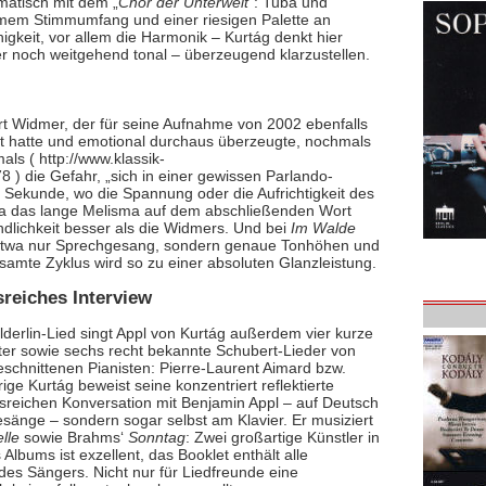
matisch mit dem „
Chor der Unterwelt“
: Tuba und
rmem Stimmumfang und einer riesigen Palette an
keit, vor allem die Harmonik – Kurtág denkt hier
er noch weitgehend tonal – überzeugend klarzustellen.
Kurt Widmer, der für seine Aufnahme von 2002 ebenfalls
 hatte und emotional durchaus überzeugte, nochmals
ls ( http://www.klassik-
 die Gefahr, „sich in einer gewissen Parlando-
ine Sekunde, wo die Spannung oder die Aufrichtigkeit des
a das lange Melisma auf dem abschließenden Wort
ändlichkeit besser als die Widmers. Und bei
Im Walde
ht etwa nur Sprechgesang, sondern genaue Tonhöhen und
amte Zyklus wird so zu einer absoluten Glanzleistung.
reiches Interview
derlin-Lied singt Appl von Kurtág außerdem vier kurze
ter sowie sechs recht bekannte Schubert-Lieder von
schnittenen Pianisten: Pierre-Laurent Aimard bzw.
ge Kurtág beweist seine konzentriert reflektierte
ussreichen Konversation mit Benjamin Appl – auf Deutsch
Gesänge – sondern sogar selbst am Klavier. Er musiziert
lle
sowie Brahms‘
Sonntag
: Zwei großartige Künstler in
lbums ist exzellent, das Booklet enthält alle
s Sängers. Nicht nur für Liedfreunde eine