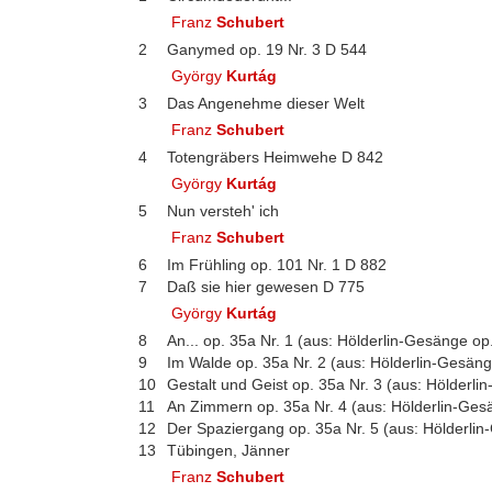
Franz
Schubert
2
Ganymed op. 19 Nr. 3 D 544
György
Kurtág
3
Das Angenehme dieser Welt
Franz
Schubert
4
Totengräbers Heimwehe D 842
György
Kurtág
5
Nun versteh' ich
Franz
Schubert
6
Im Frühling op. 101 Nr. 1 D 882
7
Daß sie hier gewesen D 775
György
Kurtág
8
An... op. 35a Nr. 1 (aus: Hölderlin-Gesänge op.
9
Im Walde op. 35a Nr. 2 (aus: Hölderlin-Gesänge
10
Gestalt und Geist op. 35a Nr. 3 (aus: Hölderli
11
An Zimmern op. 35a Nr. 4 (aus: Hölderlin-Gesä
12
Der Spaziergang op. 35a Nr. 5 (aus: Hölderlin
13
Tübingen, Jänner
Franz
Schubert