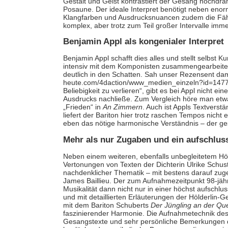
Gestalt und Geist kontrastiert der Gesang hochdra
Posaune. Der ideale Interpret benötigt neben eno
Klangfarben und Ausdrucksnuancen zudem die Fähig
komplex, aber trotz zum Teil großer Intervalle imm
Benjamin Appl als kongenialer Interpret
Benjamin Appl schafft dies alles und stellt selbst 
intensiv mit dem Komponisten zusammengearbeitet
deutlich in den Schatten. Sah unser Rezensent dama
heute.com/4daction/www_medien_einzeln?id=14778 )
Beliebigkeit zu verlieren“, gibt es bei Appl nicht e
Ausdrucks nachließe. Zum Vergleich höre man etw
„Frieden“ in
An Zimmern
. Auch ist Appls Textverst
liefert der Bariton hier trotz raschen Tempos nic
eben das nötige harmonische Verständnis – der ges
Mehr als nur Zugaben und ein aufschluss
Neben einem weiteren, ebenfalls unbegleitetem Höl
Vertonungen von Texten der Dichterin Ulrike Schus
nachdenklicher Thematik – mit bestens darauf zuge
James Baillieu. Der zum Aufnahmezeitpunkt 98-jähri
Musikalität dann nicht nur in einer höchst aufschl
und mit detaillierten Erläuterungen der Hölderlin-
mit dem Bariton Schuberts
Der Jüngling an der Que
faszinierender Harmonie. Die Aufnahmetechnik des A
Gesangstexte und sehr persönliche Bemerkungen de