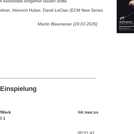
keinesfalls entgehen lassen sollte.
idmer, Heinrich Huber, David LeClair (ECM New Series
Martin Blaumeiser [29.03.2025]
Einspielung
/Werk
hh:mm:ss
D 1
00:01:41