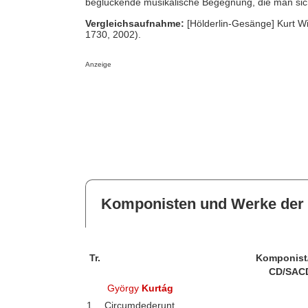
beglückende musikalische Begegnung, die man sich 
Vergleichsaufnahme:
[Hölderlin-Gesänge] Kurt W
1730, 2002).
Anzeige
Komponisten und Werke der 
Tr.
Komponist
CD/SAC
György
Kurtág
1
Circumdederunt...