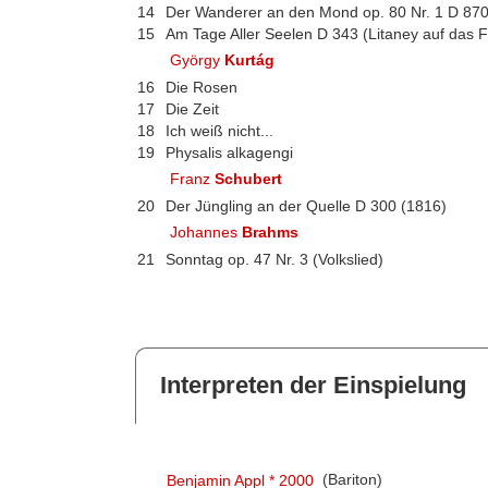
14
Der Wanderer an den Mond op. 80 Nr. 1 D 87
15
Am Tage Aller Seelen D 343 (Litaney auf das F
György
Kurtág
16
Die Rosen
17
Die Zeit
18
Ich weiß nicht...
19
Physalis alkagengi
Franz
Schubert
20
Der Jüngling an der Quelle D 300 (1816)
Johannes
Brahms
21
Sonntag op. 47 Nr. 3 (Volkslied)
Interpreten der Einspielung
Benjamin Appl * 2000
(Bariton)