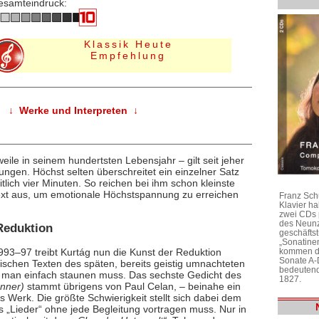
esamteindruck:
Klassik Heute
Empfehlung
↓ Werke und Interpreten ↓
ile in seinem hundertsten Lebensjahr – gilt seit jeher
ngen. Höchst selten überschreitet ein einzelner Satz
lich vier Minuten. So reichen bei ihm schon kleinste
text aus, um emotionale Höchstspannung zu erreichen
Franz Sch
Klavier h
zwei CDs 
des Neunz
Reduktion
geschäftst
„Sonatine
kommen di
93–97 treibt Kurtág nun die Kunst der Reduktion
Sonate A-
ratischen Texten des späten, bereits geistig umnachteten
bedeutend
die man einfach staunen muss. Das sechste Gedicht des
1827.
änner)
stammt übrigens von Paul Celan, – beinahe ein
ns Werk. Die größte Schwierigkeit stellt sich dabei dem
hs „Lieder“ ohne jede Begleitung vortragen muss. Nur in