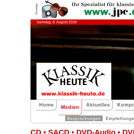
Anzeige
Samstag, 8. August 2026
Home
Aktuelles
Kompo
Medien
Besprechungen
Empfehlung
CD • SACD • DVD-Audio • DV