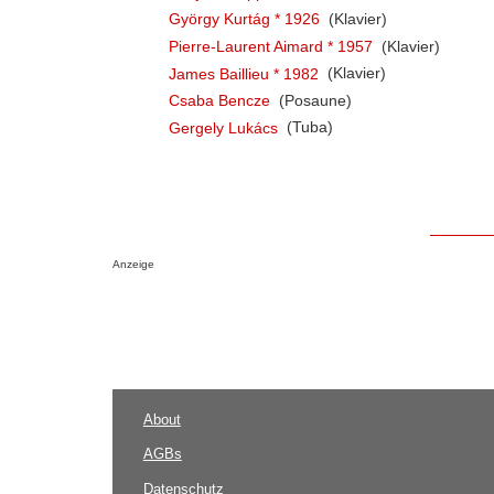
György Kurtág * 1926
(Klavier)
Pierre-Laurent Aimard * 1957
(Klavier)
James Baillieu * 1982
(Klavier)
Csaba Bencze
(Posaune)
Gergely Lukács
(Tuba)
Anzeige
About
AGBs
Datenschutz