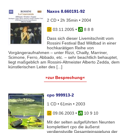
Naxos 8.660191-92
2 CD • 2h 35min • 2004
03.11.2005
•
8 8 8
Dass sich dieser Livemitschnitt vom
Rossini Festival Bad Wildbad in einer
hochkarätigen Reihe von
Vorgängeraufnahmen – unter Rizzi, Chailly, Marriner,
Scimone, Ferro, Abbado, etc. – sehr beachtlich behauptet,
liegt maßgeblich am Rossini-Altmeister Alberto Zedda, dem
künstlerischen Leiter des [...]
»zur Besprechung«
cpo 999913-2
1 CD • 61min • 2003
09.06.2003
•
10 9 10
Mit der selten aufgeführten Neunten
komplettiert cpo die äußerst
verdienstvolle Gesamteinspielung der