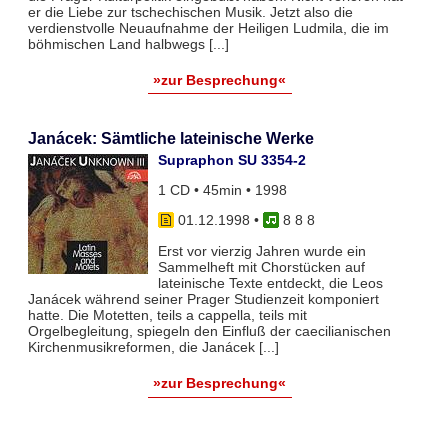
er die Liebe zur tschechischen Musik. Jetzt also die
verdienstvolle Neuaufnahme der Heiligen Ludmila, die im
böhmischen Land halbwegs [...]
»zur Besprechung«
Janácek: Sämtliche lateinische Werke
Supraphon SU 3354-2
1 CD • 45min • 1998
01.12.1998
•
8 8 8
Erst vor vierzig Jahren wurde ein
Sammelheft mit Chorstücken auf
lateinische Texte entdeckt, die Leos
Janácek während seiner Prager Studienzeit komponiert
hatte. Die Motetten, teils a cappella, teils mit
Orgelbegleitung, spiegeln den Einfluß der caecilianischen
Kirchenmusikreformen, die Janácek [...]
»zur Besprechung«