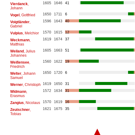
1605
1646
41
Vierdanck
,
Johann
1650
1711
6
Vogel
, Gottfried
1596
1643
40
Voigtländer
,
Gabriel
1570
1615
12
Vulpius
, Melchior
1619
1674
37
Weckmann
,
Matthias
1605
1663
51
Weiland
, Julius
Johannes
1560
1622
19
Weißensee
,
Friedrich
1650
1720
6
Welter
, Johann
Samuel
1619
1650
31
Werner
, Christoph
1572
1634
31
Widmann
,
Erasmus
1570
1619
16
Zangius
, Nicolaus
1621
1675
35
Zeutschner
,
Tobias
▲