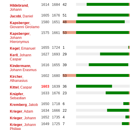
1614
1684
42
Hildebrand
,
Johann
1605
1676
51
Jacobi
, Daniel
1580
1651
48
Kapsberger
,
Giovanni Girolamo
1575
1661
53
Kapsberger
,
Johann
Hieronymus
1655
1724
1
Kegel
, Emanuel
1627
1693
29
Kerll
, Johann
Caspar
1616
1655
39
Kindermann
,
Johann Erasmus
1602
1680
53
Kircher
,
Athanasius
1603
1639
36
Kittel
, Caspar
1633
1676
23
Knüpfer
,
Sebastian
1650
1718
6
Kremberg
, Jakob
1634
1666
22
Krieger
, Adam
1652
1735
4
Krieger
, Johann
1649
1725
7
Krieger
, Johann
Philipp