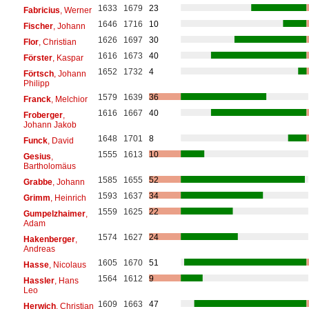
1633
1679
23
Fabricius
, Werner
1646
1716
10
Fischer
, Johann
1626
1697
30
Flor
, Christian
1616
1673
40
Förster
, Kaspar
1652
1732
4
Förtsch
, Johann
Philipp
1579
1639
36
Franck
, Melchior
1616
1667
40
Froberger
,
Johann Jakob
1648
1701
8
Funck
, David
1555
1613
10
Gesius
,
Bartholomäus
1585
1655
52
Grabbe
, Johann
1593
1637
34
Grimm
, Heinrich
1559
1625
22
Gumpelzhaimer
,
Adam
1574
1627
24
Hakenberger
,
Andreas
1605
1670
51
Hasse
, Nicolaus
1564
1612
9
Hassler
, Hans
Leo
1609
1663
47
Herwich
, Christian