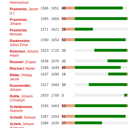
Hieronymus
1586
1651
48
Praetorius
, Jacob
d.J.
1595
1660
53
Praetorius
,
Johann
1571
1621
18
Praetorius
,
Michael
1590
1654
51
Rautenstein
,
Julius Ernst
1623
1722
33
Reincken
, Johann
Adam
1636
1676
20
Reusner
, Esajas
1586
1649
46
Rinckart
, Martin
1637
1690
19
Rittler
, Philipp
Jacob
1617
1684
39
Rosenmüller
,
Johann
1653
1700
3
Rothe
, Johann
Christoph
1595
1663
53
Scheidemann
,
Heinrich
1587
1654
51
Scheidt
, Samuel
1586
1630
27
Schein
, Johann
Hermann