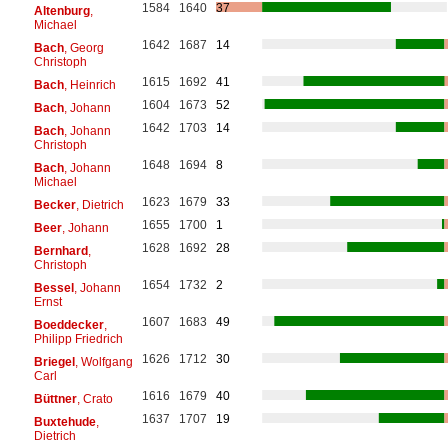
1584
1640
37
Altenburg
,
Michael
1642
1687
14
Bach
, Georg
Christoph
1615
1692
41
Bach
, Heinrich
1604
1673
52
Bach
, Johann
1642
1703
14
Bach
, Johann
Christoph
1648
1694
8
Bach
, Johann
Michael
1623
1679
33
Becker
, Dietrich
1655
1700
1
Beer
, Johann
1628
1692
28
Bernhard
,
Christoph
1654
1732
2
Bessel
, Johann
Ernst
1607
1683
49
Boeddecker
,
Philipp Friedrich
1626
1712
30
Briegel
, Wolfgang
Carl
1616
1679
40
Büttner
, Crato
1637
1707
19
Buxtehude
,
Dietrich