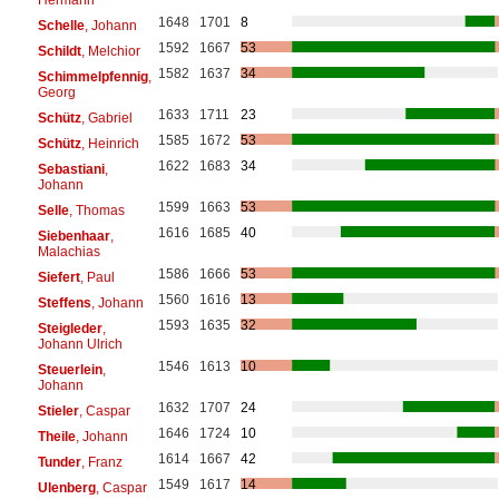
1648
1701
8
Schelle
, Johann
1592
1667
53
Schildt
, Melchior
1582
1637
34
Schimmelpfennig
,
Georg
1633
1711
23
Schütz
, Gabriel
1585
1672
53
Schütz
, Heinrich
1622
1683
34
Sebastiani
,
Johann
1599
1663
53
Selle
, Thomas
1616
1685
40
Siebenhaar
,
Malachias
1586
1666
53
Siefert
, Paul
1560
1616
13
Steffens
, Johann
1593
1635
32
Steigleder
,
Johann Ulrich
1546
1613
10
Steuerlein
,
Johann
1632
1707
24
Stieler
, Caspar
1646
1724
10
Theile
, Johann
1614
1667
42
Tunder
, Franz
1549
1617
14
Ulenberg
, Caspar