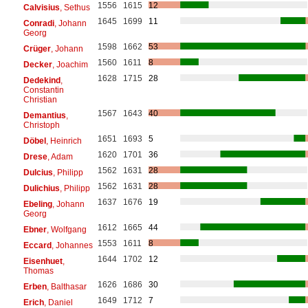
1556
1615
12
Calvisius
, Sethus
1645
1699
11
Conradi
, Johann
Georg
1598
1662
53
Crüger
, Johann
1560
1611
8
Decker
, Joachim
1628
1715
28
Dedekind
,
Constantin
Christian
1567
1643
40
Demantius
,
Christoph
1651
1693
5
Döbel
, Heinrich
1620
1701
36
Drese
, Adam
1562
1631
28
Dulcius
, Philipp
1562
1631
28
Dulichius
, Philipp
1637
1676
19
Ebeling
, Johann
Georg
1612
1665
44
Ebner
, Wolfgang
1553
1611
8
Eccard
, Johannes
1644
1702
12
Eisenhuet
,
Thomas
1626
1686
30
Erben
, Balthasar
1649
1712
7
Erich
, Daniel