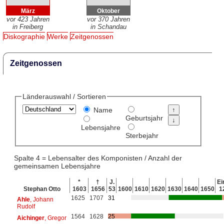
März
Oktober
vor 423 Jahren
vor 370 Jahren
in Freiberg
in Schandau
Diskographie
Werke
Zeitgenossen
Zeitgenossen
Länderauswahl / Sortieren
Name
Geburtsjahr
Lebensjahre
Sterbejahr
Spalte 4 = Lebensalter des Komponisten / Anzahl der
gemeinsamen Lebensjahre
*
†
J.
Ei
Stephan Otto
1603
1656
53
1600
1610
1620
1630
1640
1650
1
1625
1707
31
Ahle
, Johann
Rudolf
1564
1628
25
Aichinger
, Gregor