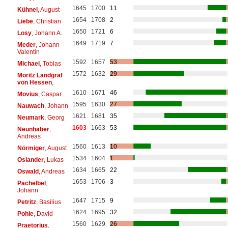
1645
1700
11
Kühnel
, August
1654
1708
2
Liebe
, Christian
1650
1721
6
Losy
, Johann A.
1649
1719
7
Meder
, Johann
Valentin
1592
1657
53
Michael
, Tobias
1572
1632
29
Moritz Landgraf
von Hessen
,
1610
1671
46
Movius
, Caspar
1595
1630
27
Nauwach
, Johann
1621
1681
35
Neumark
, Georg
1603
1663
53
Neunhaber
,
Andreas
1560
1613
10
Nörmiger
, August
1534
1604
1
Osiander
, Lukas
1634
1665
22
Oswald
, Andreas
1653
1706
3
Pachelbel
,
Johann
1647
1715
9
Petritz
, Basilius
1624
1695
32
Pohle
, David
1560
1629
26
Praetorius
,