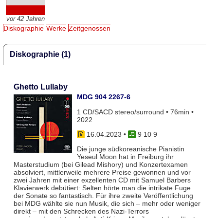
vor 42 Jahren
Diskographie
Werke
Zeitgenossen
Diskographie (1)
Ghetto Lullaby
MDG 904 2267-6
1 CD/SACD stereo/surround • 76min •
2022
16.04.2023
•
9 10 9
Die junge südkoreanische Pianistin
Yeseul Moon hat in Freiburg ihr
Masterstudium (bei Gilead Mishory) und Konzertexamen
absolviert, mittlerweile mehrere Preise gewonnen und vor
zwei Jahren mit einer exzellenten CD mit Samuel Barbers
Klavierwerk debütiert: Selten hörte man die intrikate Fuge
der Sonate so fantastisch. Für ihre zweite Veröffentlichung
bei MDG wählte sie nun Musik, die sich – mehr oder weniger
direkt – mit den Schrecken des Nazi-Terrors