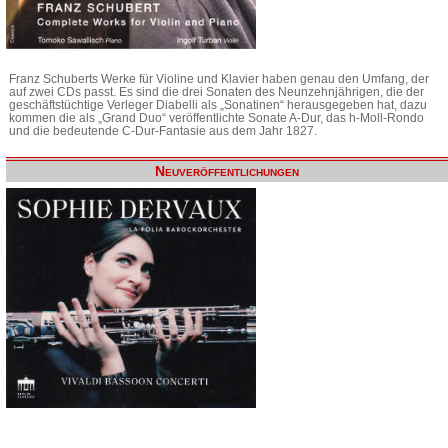
Franz Schuberts Werke für Violine und Klavier haben genau den Umfang, der
auf zwei CDs passt. Es sind die drei Sonaten des Neunzehnjährigen, die der
geschäftstüchtige Verleger Diabelli als „Sonatinen“ herausgegeben hat, dazu
kommen die als „Grand Duo“ veröffentlichte Sonate A-Dur, das h-Moll-Rondo
und die bedeutende C-Dur-Fantasie aus dem Jahr 1827.
Neuveröffentlichungen