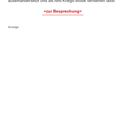
auseinandersetzt und als Anti-Kriegs-Musik verstehen lässt.
»zur Besprechung«
Anzeige