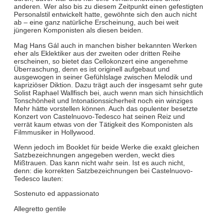
anderen. Wer also bis zu diesem Zeitpunkt einen gefestigten
Personalstil entwickelt hatte, gewöhnte sich den auch nicht
ab – eine ganz natürliche Erscheinung, auch bei weit
jüngeren Komponisten als diesen beiden.
Mag Hans Gál auch in manchen bisher bekannten Werken
eher als Eklektiker aus der zweiten oder dritten Reihe
erscheinen, so bietet das Cellokonzert eine angenehme
Überraschung, denn es ist originell aufgebaut und
ausgewogen in seiner Gefühlslage zwischen Melodik und
kapriziöser Diktion. Dazu trägt auch der insgesamt sehr gute
Solist Raphael Wallfisch bei, auch wenn man sich hinsichtlich
Tonschönheit und Intonationssicherheit noch ein winziges
Mehr hätte vorstellen können. Auch das opulenter besetzte
Konzert von Castelnuovo-Tedesco hat seinen Reiz und
verrät kaum etwas von der Tätigkeit des Komponisten als
Filmmusiker in Hollywood.
Wenn jedoch im Booklet für beide Werke die exakt gleichen
Satzbezeichnungen angegeben werden, weckt dies
Mißtrauen. Das kann nicht wahr sein. Ist es auch nicht,
denn: die korrekten Satzbezeichnungen bei Castelnuovo-
Tedesco lauten:
Sostenuto ed appassionato
Allegretto gentile