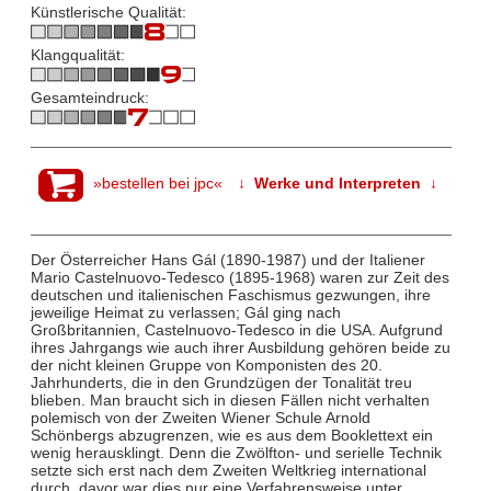
Künstlerische Qualität:
Klangqualität:
Gesamteindruck:
»bestellen bei jpc«
↓ Werke und Interpreten ↓
Der Österreicher Hans Gál (1890-1987) und der Italiener
Mario Castelnuovo-Tedesco (1895-1968) waren zur Zeit des
deutschen und italienischen Faschismus gezwungen, ihre
jeweilige Heimat zu verlassen; Gál ging nach
Großbritannien, Castelnuovo-Tedesco in die USA. Aufgrund
ihres Jahrgangs wie auch ihrer Ausbildung gehören beide zu
der nicht kleinen Gruppe von Komponisten des 20.
Jahrhunderts, die in den Grundzügen der Tonalität treu
blieben. Man braucht sich in diesen Fällen nicht verhalten
polemisch von der Zweiten Wiener Schule Arnold
Schönbergs abzugrenzen, wie es aus dem Booklettext ein
wenig herausklingt. Denn die Zwölfton- und serielle Technik
setzte sich erst nach dem Zweiten Weltkrieg international
durch, davor war dies nur eine Verfahrensweise unter