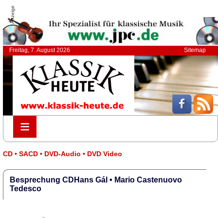
Anzeige
Freitag, 7. August 2026
Sitemap
≡
≡
CD • SACD • DVD-Audio • DVD Video
Besprechung CDHans Gál • Mario Castenuovo
Tedesco