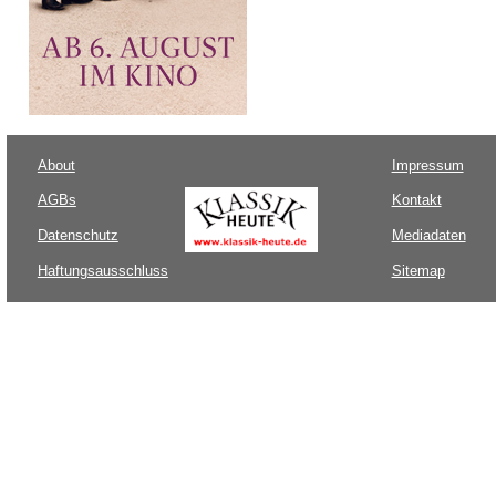
About
Impressum
AGBs
Kontakt
Datenschutz
Mediadaten
Haftungsausschluss
Sitemap