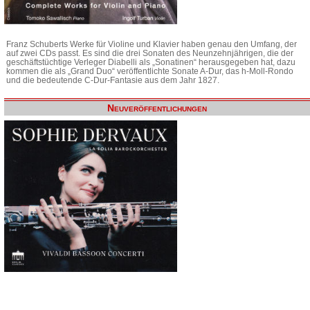
Franz Schuberts Werke für Violine und Klavier haben genau den Umfang, der
auf zwei CDs passt. Es sind die drei Sonaten des Neunzehnjährigen, die der
geschäftstüchtige Verleger Diabelli als „Sonatinen“ herausgegeben hat, dazu
kommen die als „Grand Duo“ veröffentlichte Sonate A-Dur, das h-Moll-Rondo
und die bedeutende C-Dur-Fantasie aus dem Jahr 1827.
Neuveröffentlichungen