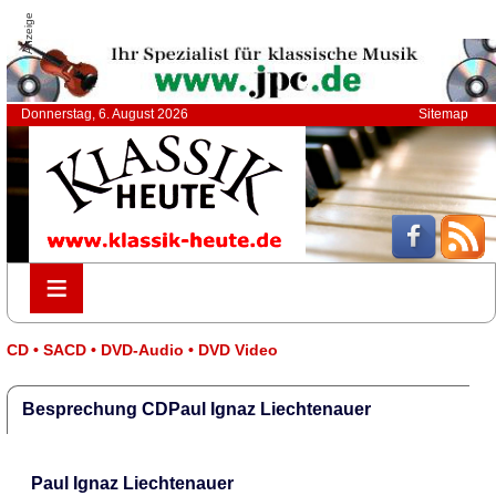
Anzeige
Donnerstag, 6. August 2026
Sitemap
≡
≡
CD • SACD • DVD-Audio • DVD Video
Besprechung CDPaul Ignaz Liechtenauer
Paul Ignaz Liechtenauer