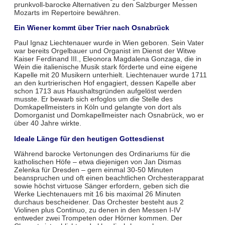
prunkvoll-barocke Alternativen zu den Salzburger Messen
Mozarts im Repertoire bewähren.
Ein Wiener kommt über Trier nach Osnabrück
Paul Ignaz Liechtenauer wurde in Wien geboren. Sein Vater
war bereits Orgelbauer und Organist im Dienst der Witwe
Kaiser Ferdinand III., Eleonora Magdalena Gonzaga, die in
Wein die italienische Musik stark förderte und eine eigene
Kapelle mit 20 Musikern unterhielt. Liechtenauer wurde 1711
an den kurtrierischen Hof engagiert, dessen Kapelle aber
schon 1713 aus Haushaltsgründen aufgelöst werden
musste. Er bewarb sich erfoglos um die Stelle des
Domkapellmeisters in Köln und gelangte von dort als
Domorganist und Domkapellmeister nach Osnabrück, wo er
über 40 Jahre wirkte.
Ideale Länge für den heutigen Gottesdienst
Während barocke Vertonungen des Ordinariums für die
katholischen Höfe – etwa diejenigen von Jan Dismas
Zelenka für Dresden – gern einmal 30-50 Minuten
beanspruchen und oft einen beachtlichen Orchesterapparat
sowie höchst virtuose Sänger erfordern, geben sich die
Werke Liechtenauers mit 16 bis maximal 26 Minuten
durchaus bescheidener. Das Orchester besteht aus 2
Violinen plus Continuo, zu denen in den Messen I-IV
entweder zwei Trompeten oder Hörner kommen. Der