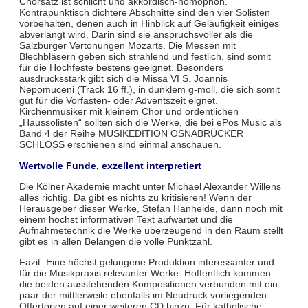
Chorsatz ist schlicht und akkordisch-homophon.
Kontrapunktisch dichtere Abschnitte sind den vier Solisten
vorbehalten, denen auch in Hinblick auf Geläufigkeit einiges
abverlangt wird. Darin sind sie anspruchsvoller als die
Salzburger Vertonungen Mozarts. Die Messen mit
Blechbläsern geben sich strahlend und festlich, sind somit
für die Hochfeste bestens geeignet. Besonders
ausdrucksstark gibt sich die Missa VI S. Joannis
Nepomuceni (Track 16 ff.), in dunklem g-moll, die sich somit
gut für die Vorfasten- oder Adventszeit eignet.
Kirchenmusiker mit kleinem Chor und ordentlichen
„Haussolisten“ sollten sich die Werke, die bei ePos Music als
Band 4 der Reihe MUSIKEDITION OSNABRÜCKER
SCHLOSS erschienen sind einmal anschauen.
Wertvolle Funde, exzellent interpretiert
Die Kölner Akademie macht unter Michael Alexander Willens
alles richtig. Da gibt es nichts zu kritisieren! Wenn der
Herausgeber dieser Werke, Stefan Hanheide, dann noch mit
einem höchst informativen Text aufwartet und die
Aufnahmetechnik die Werke überzeugend in den Raum stellt
gibt es in allen Belangen die volle Punktzahl.
Fazit: Eine höchst gelungene Produktion interessanter und
für die Musikpraxis relevanter Werke. Hoffentlich kommen
die beiden ausstehenden Kompositionen verbunden mit ein
paar der mittlerweile ebenfalls im Neudruck vorliegenden
Offertorien auf einer weiteren CD hinzu. Für katholische