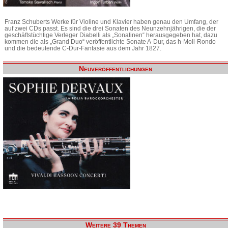
Franz Schuberts Werke für Violine und Klavier haben genau den Umfang, der
auf zwei CDs passt. Es sind die drei Sonaten des Neunzehnjährigen, die der
geschäftstüchtige Verleger Diabelli als „Sonatinen“ herausgegeben hat, dazu
kommen die als „Grand Duo“ veröffentlichte Sonate A-Dur, das h-Moll-Rondo
und die bedeutende C-Dur-Fantasie aus dem Jahr 1827.
Neuveröffentlichungen
Weitere 39 Themen