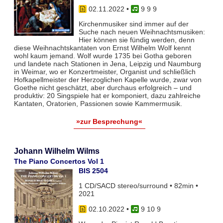
02.11.2022
•
9 9 9
Kirchenmusiker sind immer auf der
Suche nach neuen Weihnachtsmusiken:
Hier können sie fündig werden, denn
diese Weihnachtskantaten von Ernst Wilhelm Wolf kennt
wohl kaum jemand. Wolf wurde 1735 bei Gotha geboren
und landete nach Stationen in Jena, Leipzig und Naumburg
in Weimar, wo er Konzertmeister, Organist und schließlich
Hofkapellmeister der Herzoglichen Kapelle wurde, zwar von
Goethe nicht geschätzt, aber durchaus erfolgreich – und
produktiv: 20 Singspiele hat er komponiert, dazu zahlreiche
Kantaten, Oratorien, Passionen sowie Kammermusik.
»zur Besprechung«
Johann Wilhelm Wilms
The Piano Concertos Vol 1
BIS 2504
1 CD/SACD stereo/surround • 82min •
2021
02.10.2022
•
9 10 9