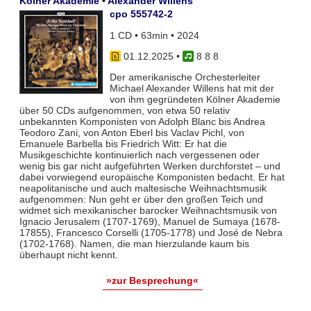
Kölner Akademie • Alexander Willens
cpo 555742-2
1 CD • 63min • 2024
01.12.2025
•
8 8 8
Der amerikanische Orchesterleiter
Michael Alexander Willens hat mit der
von ihm gegründeten Kölner Akademie
über 50 CDs aufgenommen, von etwa 50 relativ
unbekannten Komponisten von Adolph Blanc bis Andrea
Teodoro Zani, von Anton Eberl bis Vaclav Pichl, von
Emanuele Barbella bis Friedrich Witt: Er hat die
Musikgeschichte kontinuierlich nach vergessenen oder
wenig bis gar nicht aufgeführten Werken durchforstet – und
dabei vorwiegend europäische Komponisten bedacht. Er hat
neapolitanische und auch maltesische Weihnachtsmusik
aufgenommen: Nun geht er über den großen Teich und
widmet sich mexikanischer barocker Weihnachtsmusik von
Ignacio Jerusalem (1707-1769), Manuel de Sumaya (1678-
17855), Francesco Corselli (1705-1778) und José de Nebra
(1702-1768). Namen, die man hierzulande kaum bis
überhaupt nicht kennt.
»zur Besprechung«