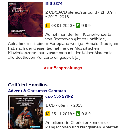
BIS 2274
2 CD/SACD stereo/surround • 2h 37min
• 2017, 2018
03.01.2020
•
9 9 9
Aufnahmen der fünf Klavierkonzerte
von Beethoven gibt es unzählige,
Aufnahmen mit einem Fortepiano wenige. Ronald Brautigam
hat, nach der Gesamtaufnahme der Mozart’schen
Klavierkonzerte, nun zusammen mit der Kölner Akademie,
alle Beethoven-Konzerte eingespielt [...]
»zur Besprechung«
Gottfried Homilius
Advent & Christmas Cantatas
cpo 555 278-2
1 CD • 66min • 2019
25.11.2019
•
9 8 9
Ambitionierte Chorleiter kennen die
klangschönen und klangsatten Motetten