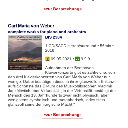
»zur Besprechung«
Carl Maria von Weber
complete works for piano and orchestra
BIS 2384
1 CD/SACD stereo/surround • 56min •
2018
09.05.2021
•
9 9 9
Aufnahmen der Beethoven-
Klavierkonzerte gibt es zahlreiche, von
den drei Klavierkonzerten von Carl Maria von Weber nur
wenige. Dabei bestätigen diese in ihrer glanzvollen Brillanz
aufs Schönste das Diktum des Musikphilosophen Vladimir
Jankélévitch über Virtuosität: „In der Virtuosität bestätigt der
Mensch des 19. Jahrhunderts zwar nicht physisch, aber
wenigstens symbolisch und metaphorisch, indes stets
glanzvoll seine demiurgische Macht.“
»zur Besprechung«