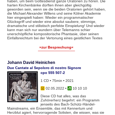
haben, um beim Gottesdienst ganze Oratorien zu hören. Die
harten Kirchenbänke dürften ihnen aber gleichgültig
geworden sein, wenn sie die beiden Oratorien gehört haben,
die Michael Alexander Willens und seine Kölner Akademie
hier eingespielt haben: Wieder ein programmatischer
Glücksgriff und wieder eine absolut saubere, stimmige,
dramatische und stilistisch perfekte Einspielung! Und wieder
kann man sich nur wundern über Telemanns schier
unerschöpfliche kompositorische Phantasie, über seinen
Einfallsreichtum bei der Vertonung eines geistlichen Textes
»zur Besprechung«
Johann David Heinichen
Due Cantate al Sepolcro di nostro Signore
cpo 555 507-2
1 CD • 75min • 2021
02.05.2022
•
10 10 10
Diese CD hat alles, was das
Zuhörerherz begehrt: ein Programm
jenseits des Bach-Schütz-Händel-
Mainstreams, ein Ensemble, das mit Kennertum und
Herzblut agiert, hervorragende Solisten, die wissen, was sie