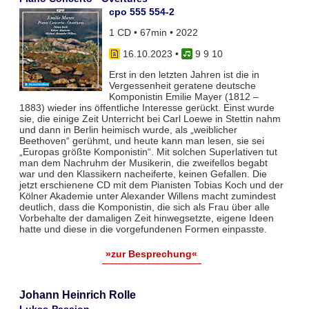
cpo 555 554-2
1 CD • 67min • 2022
16.10.2023
•
9 9 10
Erst in den letzten Jahren ist die in
Vergessenheit geratene deutsche
Komponistin Emilie Mayer (1812 –
1883) wieder ins öffentliche Interesse gerückt. Einst wurde
sie, die einige Zeit Unterricht bei Carl Loewe in Stettin nahm
und dann in Berlin heimisch wurde, als „weiblicher
Beethoven“ gerühmt, und heute kann man lesen, sie sei
„Europas größte Komponistin“. Mit solchen Superlativen tut
man dem Nachruhm der Musikerin, die zweifellos begabt
war und den Klassikern nacheiferte, keinen Gefallen. Die
jetzt erschienene CD mit dem Pianisten Tobias Koch und der
Kölner Akademie unter Alexander Willens macht zumindest
deutlich, dass die Komponistin, die sich als Frau über alle
Vorbehalte der damaligen Zeit hinwegsetzte, eigene Ideen
hatte und diese in die vorgefundenen Formen einpasste.
»zur Besprechung«
Johann Heinrich Rolle