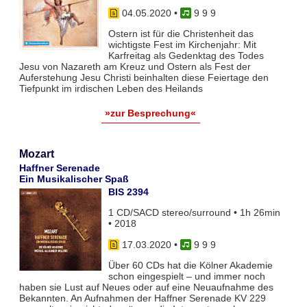
04.05.2020
•
9 9 9
Ostern ist für die Christenheit das
wichtigste Fest im Kirchenjahr: Mit
Karfreitag als Gedenktag des Todes
Jesu von Nazareth am Kreuz und Ostern als Fest der
Auferstehung Jesu Christi beinhalten diese Feiertage den
Tiefpunkt im irdischen Leben des Heilands
»zur Besprechung«
Mozart
Haffner Serenade
Ein Musikalischer Spaß
BIS 2394
1 CD/SACD stereo/surround • 1h 26min
• 2018
17.03.2020
•
9 9 9
Über 60 CDs hat die Kölner Akademie
schon eingespielt – und immer noch
haben sie Lust auf Neues oder auf eine Neuaufnahme des
Bekannten. An Aufnahmen der Haffner Serenade KV 229