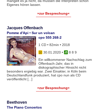
mangelt es ja nicht, da müssen die Interpreten schon
Eigenes hören lassen.
»zur Besprechung«
Jacques Offenbach
Pomme d'Api • Sur un volcan
cpo 555 268-2
1 CD • 82min • 2018
30.01.2020
•
8 8 9
Ein willkommener Nachschlag zum
Offenbach-Jahr, das in
diskographischer Hinsicht nicht
besonders ergiebig war. Zwei Einakter, in Köln beim
Deutschlandfunk produziert, hat cpo nun als CD
veröffentlicht [...]
»zur Besprechung«
Beethoven
The Piano Concertos