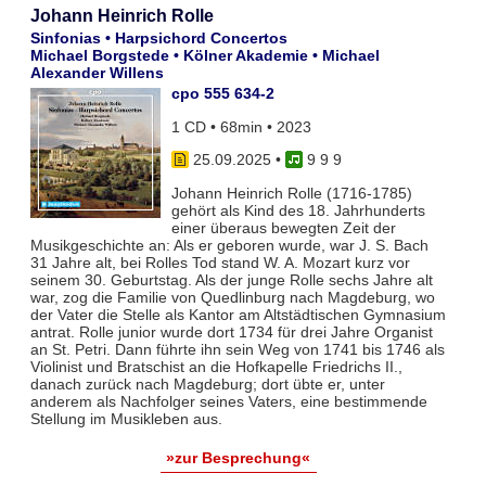
Johann Heinrich Rolle
Sinfonias • Harpsichord Concertos
Michael Borgstede • Kölner Akademie • Michael
Alexander Willens
cpo 555 634-2
1 CD • 68min • 2023
25.09.2025
•
9 9 9
Johann Heinrich Rolle (1716-1785)
gehört als Kind des 18. Jahrhunderts
einer überaus bewegten Zeit der
Musikgeschichte an: Als er geboren wurde, war J. S. Bach
31 Jahre alt, bei Rolles Tod stand W. A. Mozart kurz vor
seinem 30. Geburtstag. Als der junge Rolle sechs Jahre alt
war, zog die Familie von Quedlinburg nach Magdeburg, wo
der Vater die Stelle als Kantor am Altstädtischen Gymnasium
antrat. Rolle junior wurde dort 1734 für drei Jahre Organist
an St. Petri. Dann führte ihn sein Weg von 1741 bis 1746 als
Violinist und Bratschist an die Hofkapelle Friedrichs II.,
danach zurück nach Magdeburg; dort übte er, unter
anderem als Nachfolger seines Vaters, eine bestimmende
Stellung im Musikleben aus.
»zur Besprechung«