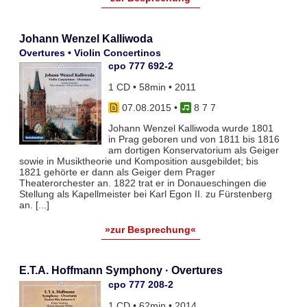
Johann Wenzel Kalliwoda
Overtures • Violin Concertinos
cpo 777 692-2
1 CD • 58min • 2011
07.08.2015
•
8 7 7
Johann Wenzel Kalliwoda wurde 1801
in Prag geboren und von 1811 bis 1816
am dortigen Konservatorium als Geiger
sowie in Musiktheorie und Komposition ausgebildet; bis
1821 gehörte er dann als Geiger dem Prager
Theaterorchester an. 1822 trat er in Donaueschingen die
Stellung als Kapellmeister bei Karl Egon II. zu Fürstenberg
an. [...]
»zur Besprechung«
E.T.A. Hoffmann Symphony · Overtures
cpo 777 208-2
1 CD • 62min • 2014