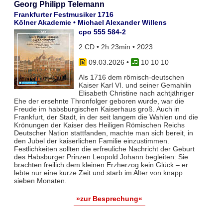
Georg Philipp Telemann
Frankfurter Festmusiker 1716
Kölner Akademie • Michael Alexander Willens
cpo 555 584-2
2 CD • 2h 23min • 2023
09.03.2026
•
10 10 10
Als 1716 dem römisch-deutschen
Kaiser Karl VI. und seiner Gemahlin
Elisabeth Christine nach achtjähriger
Ehe der ersehnte Thronfolger geboren wurde, war die
Freude im habsburgischen Kaiserhaus groß. Auch in
Frankfurt, der Stadt, in der seit langem die Wahlen und die
Krönun­gen der Kaiser des Heiligen Römischen Reichs
Deutscher Nation stattfanden, machte man sich bereit, in
den Jubel der kaiserlichen Familie einzustimmen.
Festlichkeiten soll­ten die erfreuli­che Nachricht der Geburt
des Habsburger Prinzen Leopold Jo­hann be­gleiten: Sie
brachten freilich dem klei­nen Erzherzog kein Glück – er
lebte nur eine kurze Zeit und starb im Alter von knapp
sieben Monaten.
»zur Besprechung«