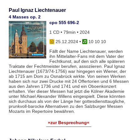
Paul Ignaz Liechtenauer
4 Masses op. 2
cpo 555 696-2
1 CD • 79min • 2024
25.12.2024
•
10 10 10
Fällt der Name Liechtenauer, werden
ihn Mittelalter-Fans mit dem Vater der
Fechtkunst, auf den sich alle späteren
Traktate der Fechtmeister berufen, assoziieren. Paul Ignaz
Liechtenauer (1673/74-1756) war hingegen ein Wiener, der
ab 1715 am Dom zu Osnabrück wirkte. Von seinen Werken
haben sich nur zwei Drucke mit 24 Offertorien und 6 Messen
aus den Jahren 1736 und 1741 und ein Oboenkonzert
erhalten. Vier dieser Messen hat jetzt die Kölner Akademie
unter Michael Alexander Willens eingespielt. Diese könnten
sich durchaus als von der Länge her gottesdiensttaugliche,
prunkvoll-barocke Alternativen zu den Salzburger Messen
Mozarts im Repertoire bewähren.
»zur Besprechung«