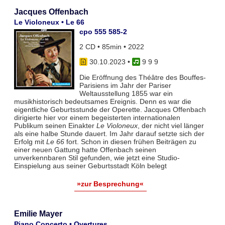
Jacques Offenbach
Le Violoneux • Le 66
cpo 555 585-2
2 CD • 85min • 2022
30.10.2023
•
9 9 9
Die Eröffnung des Théâtre des Bouffes-
Parisiens im Jahr der Pariser
Weltausstellung 1855 war ein
musikhistorisch bedeutsames Ereignis. Denn es war die
eigentliche Geburtsstunde der Operette. Jacques Offenbach
dirigierte hier vor einem begeisterten internationalen
Publikum seinen Einakter
Le Violoneux
, der nicht viel länger
als eine halbe Stunde dauert. Im Jahr darauf setzte sich der
Erfolg mit
Le 66
fort. Schon in diesen frühen Beiträgen zu
einer neuen Gattung hatte Offenbach seinen
unverkennbaren Stil gefunden, wie jetzt eine Studio-
Einspielung aus seiner Geburtsstadt Köln belegt
»zur Besprechung«
Emilie Mayer
Piano Concerto • Overtures