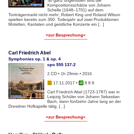
So ganz ungehoben sind die
Kompositionsschätze von Johann
Schelle (1648–1701) auf dem
Tonträgermarkt nicht mehr; Robert King und Roland Wilson
spielten bereits zum 300. Todesjahr auf zwei Produktionen
Motetten, Kantaten und geistliche Konzerte ein [...]
»zur Besprechung«
Carl Friedrich Abel
Symphonies op. 1 & op. 4
cpo 555 137-2
2 CD • 1h 29min • 2016
17.11.2017
•
8 8 8
Carl Friedrich Abel (1723-1787) war in
Leipzig Schüler von Johann Sebastian
Bach, dann fünfzehn Jahre lang an der
Dresdner Hofkapelle tätig, [...]
»zur Besprechung«