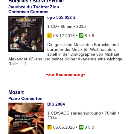
Homilius • Stölzel • Rolle
Jauchze du Tochter Zion
Christmas Cantatas
cpo 555 052-2
1 CD • 68min • 2016
05.12.2016
•
8 7 8
Die geistliche Musik des Barocks, und
darunter die Musik für Weihnachten,
spielt in der Diskographie von Michael
Alexander Willens und seiner Kölner Akademie eine wichtige
Rolle. [...]
»zur Besprechung«
Mozart
Piano Concertos
BIS 2084
1 CD/SACD stereo/surround • 70min •
2014
05.05.2016
•
9 9 9