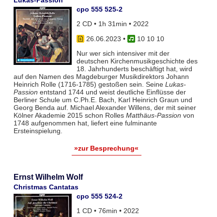
Lukas-Passion
cpo 555 525-2
2 CD • 1h 31min • 2022
26.06.2023
•
10 10 10
Nur wer sich intensiver mit der
deutschen Kirchenmusikgeschichte des
18. Jahrhunderts beschäftigt hat, wird
auf den Namen des Magdeburger Musikdirektors Johann
Heinrich Rolle (1716-1785) gestoßen sein. Seine
Lukas-
Passion
entstand 1744 und weist deutliche Einflüsse der
Berliner Schule um C.Ph.E. Bach, Karl Heinrich Graun und
Georg Benda auf. Michael Alexander Willens, der mit seiner
Kölner Akademie 2015 schon Rolles
Matthäus-Passion
von
1748 aufgenommen hat, liefert eine fulminante
Ersteinspielung.
»zur Besprechung«
Ernst Wilhelm Wolf
Christmas Cantatas
cpo 555 524-2
1 CD • 76min • 2022