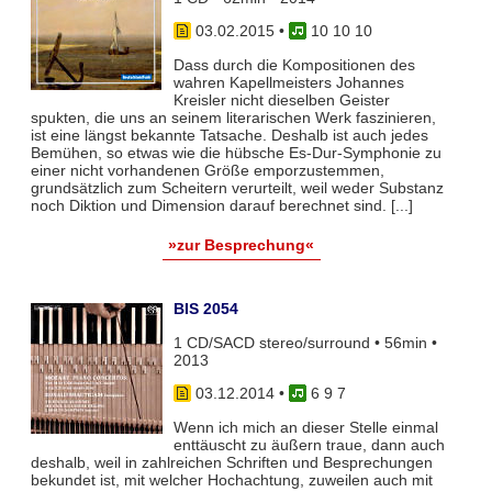
03.02.2015
•
10 10 10
Dass durch die Kompositionen des
wahren Kapellmeisters Johannes
Kreisler nicht dieselben Geister
spukten, die uns an seinem literarischen Werk faszinieren,
ist eine längst bekannte Tatsache. Deshalb ist auch jedes
Bemühen, so etwas wie die hübsche Es-Dur-Symphonie zu
einer nicht vorhandenen Größe emporzustemmen,
grundsätzlich zum Scheitern verurteilt, weil weder Substanz
noch Diktion und Dimension darauf berechnet sind. [...]
»zur Besprechung«
BIS 2054
1 CD/SACD stereo/surround • 56min •
2013
03.12.2014
•
6 9 7
Wenn ich mich an dieser Stelle einmal
enttäuscht zu äußern traue, dann auch
deshalb, weil in zahlreichen Schriften und Besprechungen
bekundet ist, mit welcher Hochachtung, zuweilen auch mit