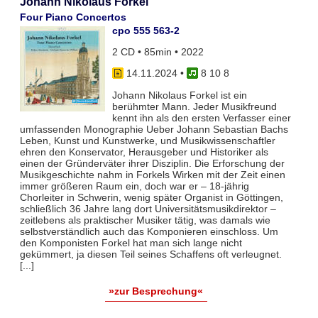
Johann Nikolaus Forkel
Four Piano Concertos
cpo 555 563-2
2 CD • 85min • 2022
14.11.2024
•
8 10 8
Johann Nikolaus Forkel ist ein
berühmter Mann. Jeder Musikfreund
kennt ihn als den ersten Verfasser einer
umfassenden Monographie Ueber Johann Sebastian Bachs
Leben, Kunst und Kunstwerke, und Musikwissenschaftler
ehren den Konservator, Herausgeber und Historiker als
einen der Gründerväter ihrer Disziplin. Die Erforschung der
Musikgeschichte nahm in Forkels Wirken mit der Zeit einen
immer größeren Raum ein, doch war er – 18-jährig
Chorleiter in Schwerin, wenig später Organist in Göttingen,
schließlich 36 Jahre lang dort Universitätsmusikdirektor –
zeitlebens als praktischer Musiker tätig, was damals wie
selbstverständlich auch das Komponieren einschloss. Um
den Komponisten Forkel hat man sich lange nicht
gekümmert, ja diesen Teil seines Schaffens oft verleugnet.
[...]
»zur Besprechung«