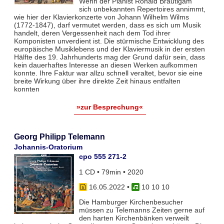
Wenn der Pianist Ronald Brautigam
sich unbekannten Repertoires annimmt,
wie hier der Klavierkonzerte von Johann Wilhelm Wilms
(1772-1847), darf vermutet werden, dass es sich um Musik
handelt, deren Vergessenheit nach dem Tod ihrer
Komponisten unverdient ist. Die stürmische Entwicklung des
europäische Musiklebens und der Klaviermusik in der ersten
Hälfte des 19. Jahrhunderts mag der Grund dafür sein, dass
kein dauerhaftes Interesse an diesen Werken aufkommen
konnte. Ihre Faktur war allzu schnell veraltet, bevor sie eine
breite Wirkung über ihre direkte Zeit hinaus entfalten
konnten
»zur Besprechung«
Georg Philipp Telemann
Johannis-Oratorium
cpo 555 271-2
1 CD • 79min • 2020
16.05.2022
•
10 10 10
Die Hamburger Kirchenbesucher
müssen zu Telemanns Zeiten gerne auf
den harten Kirchenbänken verweilt