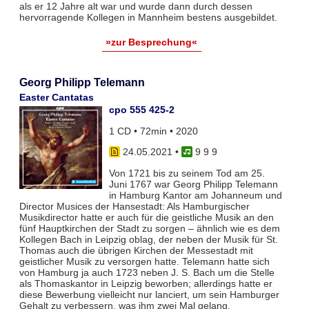
als er 12 Jahre alt war und wurde dann durch dessen
hervorragende Kollegen in Mannheim bestens ausgebildet.
»zur Besprechung«
Georg Philipp Telemann
Easter Cantatas
cpo 555 425-2
1 CD • 72min • 2020
24.05.2021
•
9 9 9
Von 1721 bis zu seinem Tod am 25.
Juni 1767 war Georg Philipp Telemann
in Hamburg Kantor am Johanneum und
Director Musices der Hansestadt: Als Hamburgischer
Musikdirector hatte er auch für die geistliche Musik an den
fünf Hauptkirchen der Stadt zu sorgen – ähnlich wie es dem
Kollegen Bach in Leipzig oblag, der neben der Musik für St.
Thomas auch die übrigen Kirchen der Messestadt mit
geistlicher Musik zu versorgen hatte. Telemann hatte sich
von Hamburg ja auch 1723 neben J. S. Bach um die Stelle
als Thomaskantor in Leipzig beworben; allerdings hatte er
diese Bewerbung vielleicht nur lanciert, um sein Hamburger
Gehalt zu verbessern, was ihm zwei Mal gelang.