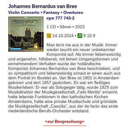
Johannes Bernardus van Bree
Violin Concerto • Fantasy • Overtures
cpo 777 743-2
1 CD • 58min • 2023
14.10.2024
•
9 10 9
Man lernt nie aus in der Musik: Immer
wieder taucht ein neuer unbekannter
Komponist auf. Als immer liebenswürdig
und angenehm, hilfsbereit, mit feinen Umgangsformen und
einnehmendem Verhalten wurde der holländische
Komponist Johannes Bernardus van Bree beschrieben, und
so sympathisch und liebenswürdig schaut er einen auch aus
dem Porträt im Booklet an. Van Bree ist 1801 in Amsterdam
geboren und dort 1857 gestorben. Es war ein fleißiges
Musikerleben: Er war als Sologeiger tätig, wurde 1829 zum
Musikdirektor der Musikgesellschaft „Felix Meritis“ ernannt,
hatte leitende Funktionen in den katholischen Kirchen
Amsterdams, hatte eine private Musikschule und gründete
die Musikgesellschaft „Caecilia“, aus der de facto das erste
niederländische Berufs-Orchester entstand.
»zur Besprechung«