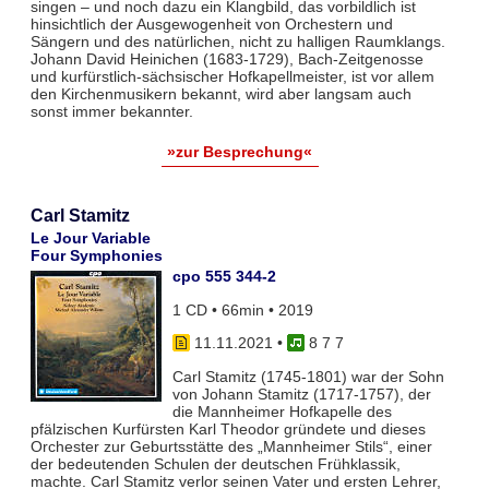
singen – und noch dazu ein Klangbild, das vorbildlich ist
hinsichtlich der Ausgewogenheit von Orchestern und
Sängern und des natürlichen, nicht zu halligen Raumklangs.
Johann David Heinichen (1683-1729), Bach-Zeitgenosse
und kurfürstlich-sächsischer Hofkapellmeister, ist vor allem
den Kirchenmusikern bekannt, wird aber langsam auch
sonst immer bekannter.
»zur Besprechung«
Carl Stamitz
Le Jour Variable
Four Symphonies
cpo 555 344-2
1 CD • 66min • 2019
11.11.2021
•
8 7 7
Carl Stamitz (1745-1801) war der Sohn
von Johann Stamitz (1717-1757), der
die Mannheimer Hofkapelle des
pfälzischen Kurfürsten Karl Theodor gründete und dieses
Orchester zur Geburtsstätte des „Mannheimer Stils“, einer
der bedeutenden Schulen der deutschen Frühklassik,
machte. Carl Stamitz verlor seinen Vater und ersten Lehrer,