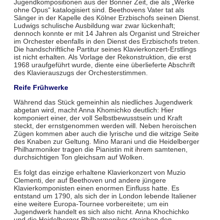
Jugendkompositionen aus der Bonner Zeit, die als „Werke
ohne Opus“ katalogisiert sind. Beethovens Vater tat als
Sänger in der Kapelle des Kölner Erzbischofs seinen Dienst.
Ludwigs schulische Ausbildung war zwar lückenhaft;
dennoch konnte er mit 14 Jahren als Organist und Streicher
im Orchester ebenfalls in den Dienst des Erzbischofs treten.
Die handschriftliche Partitur seines Klavierkonzert-Erstlings
ist nicht erhalten. Als Vorlage der Rekonstruktion, die erst
1968 uraufgeführt wurde, diente eine überlieferte Abschrift
des Klavierauszugs der Orchesterstimmen.
Reife Frühwerke
Während das Stück gemeinhin als niedliches Jugendwerk
abgetan wird, macht Anna Khomichko deutlich: Hier
komponiert einer, der voll Selbstbewusstsein und Kraft
steckt, der ernstgenommen werden will. Neben heroischen
Zügen kommen aber auch die lyrische und die witzige Seite
des Knaben zur Geltung. Mino Marani und die Heidelberger
Philharmoniker tragen die Pianistin mit ihrem samtenen,
durchsichtigen Ton gleichsam auf Wolken.
Es folgt das einzige erhaltene Klavierkonzert von Muzio
Clementi, der auf Beethoven und andere jüngere
Klavierkomponisten einen enormen Einfluss hatte. Es
entstand um 1790, als sich der in London lebende Italiener
eine weitere Europa-Tournee vorbereitete; um ein
Jugendwerk handelt es sich also nicht. Anna Khochichko
und die Heidelberger Philharmoniker streichen den