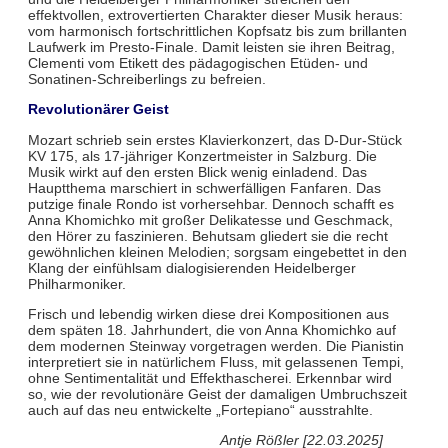
effektvollen, extrovertierten Charakter dieser Musik heraus:
vom harmonisch fortschrittlichen Kopfsatz bis zum brillanten
Laufwerk im Presto-Finale. Damit leisten sie ihren Beitrag,
Clementi vom Etikett des pädagogischen Etüden- und
Sonatinen-Schreiberlings zu befreien.
Revolutionärer Geist
Mozart schrieb sein erstes Klavierkonzert, das D-Dur-Stück
KV 175, als 17-jähriger Konzertmeister in Salzburg. Die
Musik wirkt auf den ersten Blick wenig einladend. Das
Hauptthema marschiert in schwerfälligen Fanfaren. Das
putzige finale Rondo ist vorhersehbar. Dennoch schafft es
Anna Khomichko mit großer Delikatesse und Geschmack,
den Hörer zu faszinieren. Behutsam gliedert sie die recht
gewöhnlichen kleinen Melodien; sorgsam eingebettet in den
Klang der einfühlsam dialogisierenden Heidelberger
Philharmoniker.
Frisch und lebendig wirken diese drei Kompositionen aus
dem späten 18. Jahrhundert, die von Anna Khomichko auf
dem modernen Steinway vorgetragen werden. Die Pianistin
interpretiert sie in natürlichem Fluss, mit gelassenen Tempi,
ohne Sentimentalität und Effekthascherei. Erkennbar wird
so, wie der revolutionäre Geist der damaligen Umbruchszeit
auch auf das neu entwickelte „Fortepiano“ ausstrahlte.
Antje Rößler [22.03.2025]