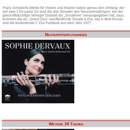
Franz Schuberts Werke für Violine und Klavier haben genau den Umfang, der
auf zwei CDs passt. Es sind die drei Sonaten des Neunzehnjährigen, die der
geschäftstüchtige Verleger Diabelli als „Sonatinen“ herausgegeben hat, dazu
kommen die als „Grand Duo“ veröffentlichte Sonate A-Dur, das h-Moll-Rondo
und die bedeutende C-Dur-Fantasie aus dem Jahr 1827.
Neuveröffentlichungen
Weitere 39 Themen