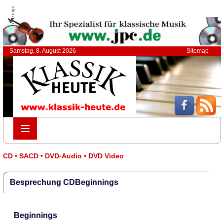
Anzeige
Samstag, 8. August 2026
Sitemap
≡
≡
CD • SACD • DVD-Audio • DVD Video
Besprechung CDBeginnings
Beginnings