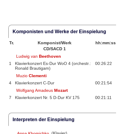
Komponisten und Werke der Einspielung
Tr.
Komponist/Werk
hh:mm:ss
CD/SACD 1
Ludwig van
Beethoven
1
Klavierkonzert Es-Dur WoO 4 (orchestr.:
00:26:22
Ronald Brautigam)
Muzio
Clementi
4
Klavierkonzert C-Dur
00:21:54
Wolfgang Amadeus
Mozart
7
Klavierkonzert Nr. 5 D-Dur KV 175
00:21:11
Interpreten der Einspielung
Anna Khomichko
(Klavier)