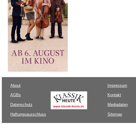
About
Impressum
AGBs
Kontakt
Datenschutz
Mediadaten
Haftungsausschluss
Sitemap