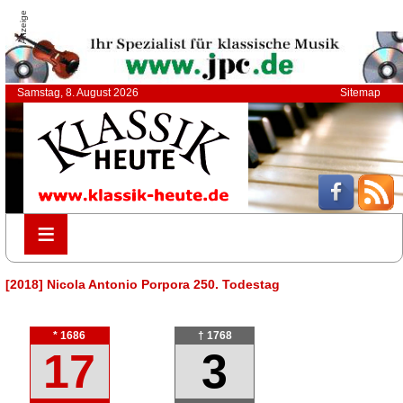
Anzeige
Samstag, 8. August 2026
Sitemap
≡
≡
[2018] Nicola Antonio Porpora 250. Todestag
* 1686
† 1768
17
3