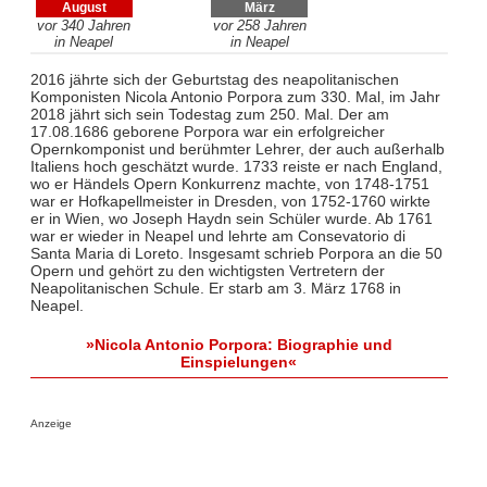
August
März
vor 340 Jahren
vor 258 Jahren
in Neapel
in Neapel
2016 jährte sich der Geburtstag des neapolitanischen
Komponisten Nicola Antonio Porpora zum 330. Mal, im Jahr
2018 jährt sich sein Todestag zum 250. Mal. Der am
17.08.1686 geborene Porpora war ein erfolgreicher
Opernkomponist und berühmter Lehrer, der auch außerhalb
Italiens hoch geschätzt wurde. 1733 reiste er nach England,
wo er Händels Opern Konkurrenz machte, von 1748-1751
war er Hofkapellmeister in Dresden, von 1752-1760 wirkte
er in Wien, wo Joseph Haydn sein Schüler wurde. Ab 1761
war er wieder in Neapel und lehrte am Consevatorio di
Santa Maria di Loreto. Insgesamt schrieb Porpora an die 50
Opern und gehört zu den wichtigsten Vertretern der
Neapolitanischen Schule. Er starb am 3. März 1768 in
Neapel.
»Nicola Antonio Porpora: Biographie und
Einspielungen«
Anzeige