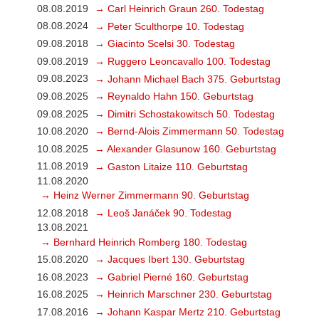
08.08.2019
→ Carl Heinrich Graun 260. Todestag
08.08.2024
→ Peter Sculthorpe 10. Todestag
09.08.2018
→ Giacinto Scelsi 30. Todestag
09.08.2019
→ Ruggero Leoncavallo 100. Todestag
09.08.2023
→ Johann Michael Bach 375. Geburtstag
09.08.2025
→ Reynaldo Hahn 150. Geburtstag
09.08.2025
→ Dimitri Schostakowitsch 50. Todestag
10.08.2020
→ Bernd-Alois Zimmermann 50. Todestag
10.08.2025
→ Alexander Glasunow 160. Geburtstag
11.08.2019
→ Gaston Litaize 110. Geburtstag
11.08.2020
→ Heinz Werner Zimmermann 90. Geburtstag
12.08.2018
→ Leoš Janáček 90. Todestag
13.08.2021
→ Bernhard Heinrich Romberg 180. Todestag
15.08.2020
→ Jacques Ibert 130. Geburtstag
16.08.2023
→ Gabriel Pierné 160. Geburtstag
16.08.2025
→ Heinrich Marschner 230. Geburtstag
17.08.2016
→ Johann Kaspar Mertz 210. Geburtstag