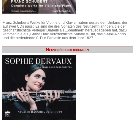
Franz Schuberts Werke für Violine und Klavier haben genau den Umfang, der
auf zwei CDs passt. Es sind die drei Sonaten des Neunzehnjährigen, die der
geschäftstüchtige Verleger Diabelli als „Sonatinen“ herausgegeben hat, dazu
kommen die als „Grand Duo“ veröffentlichte Sonate A-Dur, das h-Moll-Rondo
und die bedeutende C-Dur-Fantasie aus dem Jahr 1827.
Neuveröffentlichungen