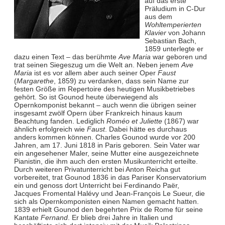
auf das erste
Präludium in C-Dur
aus dem
Wohltemperierten
Klavier
von Johann
Sebastian Bach,
1859 unterlegte er
dazu einen Text – das berühmte
Ave Maria
war geboren und
trat seinen Siegeszug um die Welt an. Neben jenem
Ave
Maria
ist es vor allem aber auch seiner Oper
Faust
(
Margarethe
, 1859) zu verdanken, dass sein Name zur
festen Größe im Repertoire des heutigen Musikbetriebes
gehört. So ist Gounod heute überwiegend als
Opernkomponist bekannt – auch wenn die übrigen seiner
insgesamt zwölf Opern über Frankreich hinaus kaum
Beachtung fanden. Lediglich
Roméo et Juliette
(1867) war
ähnlich erfolgreich wie
Faust
. Dabei hätte es durchaus
anders kommen können. Charles Gounod wurde vor 200
Jahren, am 17. Juni 1818 in Paris geboren. Sein Vater war
ein angesehener Maler, seine Mutter eine ausgezeichnete
Pianistin, die ihm auch den ersten Musikunterricht erteilte.
Durch weiteren Privatunterricht bei Anton Reicha gut
vorbereitet, trat Gounod 1836 in das Pariser Konservatorium
ein und genoss dort Unterricht bei Ferdinando Paër,
Jacques Fromental Halévy und Jean-François Le Sueur, die
sich als Opernkomponisten einen Namen gemacht hatten.
1839 erhielt Gounod den begehrten Prix de Rome für seine
Kantate
Fernand
. Er blieb drei Jahre in Italien und