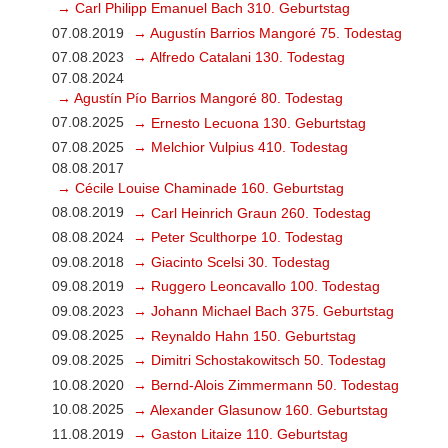
→ Carl Philipp Emanuel Bach 310. Geburtstag
07.08.2019
→ Augustín Barrios Mangoré 75. Todestag
07.08.2023
→ Alfredo Catalani 130. Todestag
07.08.2024
→ Agustín Pío Barrios Mangoré 80. Todestag
07.08.2025
→ Ernesto Lecuona 130. Geburtstag
07.08.2025
→ Melchior Vulpius 410. Todestag
08.08.2017
→ Cécile Louise Chaminade 160. Geburtstag
08.08.2019
→ Carl Heinrich Graun 260. Todestag
08.08.2024
→ Peter Sculthorpe 10. Todestag
09.08.2018
→ Giacinto Scelsi 30. Todestag
09.08.2019
→ Ruggero Leoncavallo 100. Todestag
09.08.2023
→ Johann Michael Bach 375. Geburtstag
09.08.2025
→ Reynaldo Hahn 150. Geburtstag
09.08.2025
→ Dimitri Schostakowitsch 50. Todestag
10.08.2020
→ Bernd-Alois Zimmermann 50. Todestag
10.08.2025
→ Alexander Glasunow 160. Geburtstag
11.08.2019
→ Gaston Litaize 110. Geburtstag