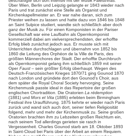
beschäftigte sich dort intensiv mit der Musik Palestrinas.
Über Wien, Berlin und Leipzig gelangte er 1843 wieder nach
Paris und trat zunächst eine Stelle als Organist und
Kirchenkapellmeister an. Er war nahe daran, sich zum
Priester weihen zu lassen und hatte dazu von 1846 bis 1848
an Saint Sulpice studiert, wandte sich schließlich aber doch
ganz der Musik zu. Für einen Komponisten in der Pariser
Gesellschaft war eine Laufbahn als Opernkomponist
kommerziell dabei am vielversprechendsten, der erhoffte
Erfolg blieb zunächst jedoch aus. Er musste sich mit
Unterrichten durchschlagen und übernahm von 1852 bis
1860 die Leitung des Orphéon de la Ville de Paris, des
größten Männerchores der Stadt. Der erhoffte Durchbruch
als Opernkomponist gelang ihm schließlich 1859 mit seiner
Oper
Faust
– sein größter Erfolg überhaupt. Wegen des
Deutsch-Französischen Krieges 1870/71 ging Gounod 1870
nach London und gründete dort den Gounod's Choir, aus
dem später die Royal Choral Society hervorging. Seine
Kirchenmusik passte ideal in das Repertoire der großen
englischen Chortradition. Die Oratorien
La rédemption
(1881) und
Mors et Vita
(1885) erlebten beim Birmingham
Festival ihre Uraufführung. 1875 kehrte er wieder nach Paris
zurück und wand sich auch dort, seiner tiefen Religiosität
folgend, mehr und mehr der Kirchenmusik zu. Seine großen
Oratorien brachten ihm zu Lebzeiten großen Reichtum ein,
nach seinem Tod allerdings gerieten sie rasch in
Vergessenheit. Charles Gounod starb am 18. Oktober 1893
in Saint-Cloud bei Paris über der Arbeit an einem Requiem.