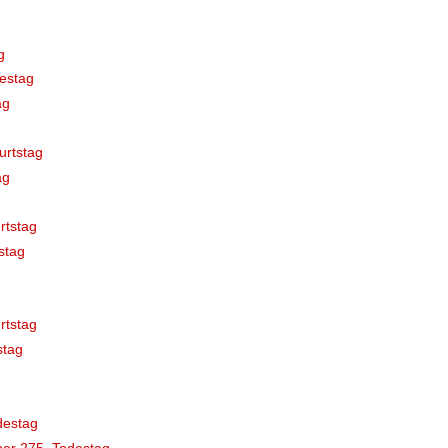
g
estag
ag
urtstag
ag
rtstag
stag
rtstag
stag
destag
er 275. Todestag