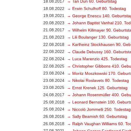
18.08.2017
→ Tan Dun 60. Geburtstag
18.08.2022
→ Erwin Schulhoff 80. Todestag
19.08.2021
→ George Enescu 140. Geburtsta
20.08.2023
→ Johann Baptist Vanhal 210. Tod
21.08.2017
→ Wilhelm Killmayer 90. Geburtst
21.08.2023
→ Lili Boulanger 130. Geburtstag
22.08.2018
→ Karlheinz Stockhausen 90. Geb
22.08.2022
→ Claude Debussy 160. Geburtst
22.08.2024
→ Luca Marenzio 425. Todestag
22.08.2025
→ Christopher Gibbons 410. Gebu
23.08.2024
→ Moritz Moszkowski 170. Geburt
23.08.2024
→ Nikolai Roslavets 80. Todestag
23.08.2025
→ Ernst Krenek 125. Geburtstag
24.08.2017
→ Johann Rosenmüller 400. Gebu
25.08.2018
→ Leonard Bernstein 100. Geburt
25.08.2024
→ Niccolò Jommelli 250. Todestag
26.08.2016
→ Sally Beamish 60. Geburtstag
26.08.2018
→ Ralph Vaughan Williams 60. To
27.08.2021
→ Johann Caspar Ferdinand Fisch