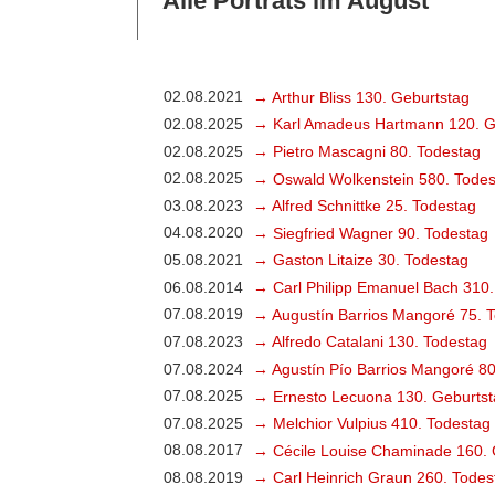
Alle Porträts im August
02.08.2021
→ Arthur Bliss 130. Geburtstag
02.08.2025
→ Karl Amadeus Hartmann 120. G
02.08.2025
→ Pietro Mascagni 80. Todestag
02.08.2025
→ Oswald Wolkenstein 580. Todes
03.08.2023
→ Alfred Schnittke 25. Todestag
04.08.2020
→ Siegfried Wagner 90. Todestag
05.08.2021
→ Gaston Litaize 30. Todestag
06.08.2014
→ Carl Philipp Emanuel Bach 310.
07.08.2019
→ Augustín Barrios Mangoré 75. 
07.08.2023
→ Alfredo Catalani 130. Todestag
07.08.2024
→ Agustín Pío Barrios Mangoré 80
07.08.2025
→ Ernesto Lecuona 130. Geburtst
07.08.2025
→ Melchior Vulpius 410. Todestag
08.08.2017
→ Cécile Louise Chaminade 160. 
08.08.2019
→ Carl Heinrich Graun 260. Todes