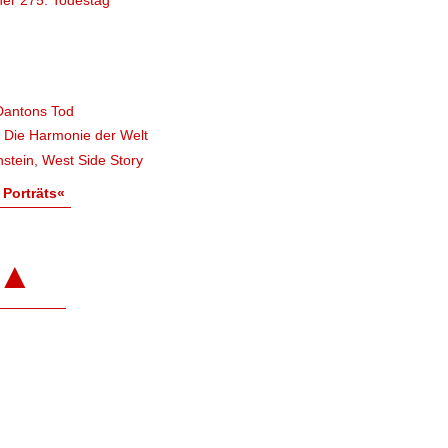
Dantons Tod
, Die Harmonie der Welt
stein, West Side Story
 Porträts«
▲