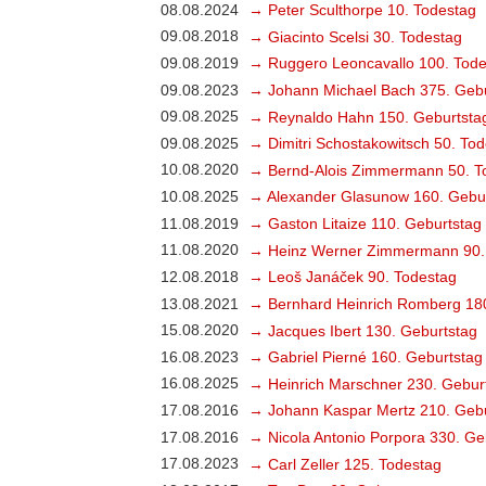
08.08.2024
→ Peter Sculthorpe 10. Todestag
09.08.2018
→ Giacinto Scelsi 30. Todestag
09.08.2019
→ Ruggero Leoncavallo 100. Tode
09.08.2023
→ Johann Michael Bach 375. Gebu
09.08.2025
→ Reynaldo Hahn 150. Geburtsta
09.08.2025
→ Dimitri Schostakowitsch 50. To
10.08.2020
→ Bernd-Alois Zimmermann 50. T
10.08.2025
→ Alexander Glasunow 160. Gebu
11.08.2019
→ Gaston Litaize 110. Geburtstag
11.08.2020
→ Heinz Werner Zimmermann 90.
12.08.2018
→ Leoš Janáček 90. Todestag
13.08.2021
→ Bernhard Heinrich Romberg 18
15.08.2020
→ Jacques Ibert 130. Geburtstag
16.08.2023
→ Gabriel Pierné 160. Geburtstag
16.08.2025
→ Heinrich Marschner 230. Gebur
17.08.2016
→ Johann Kaspar Mertz 210. Gebu
17.08.2016
→ Nicola Antonio Porpora 330. Ge
17.08.2023
→ Carl Zeller 125. Todestag