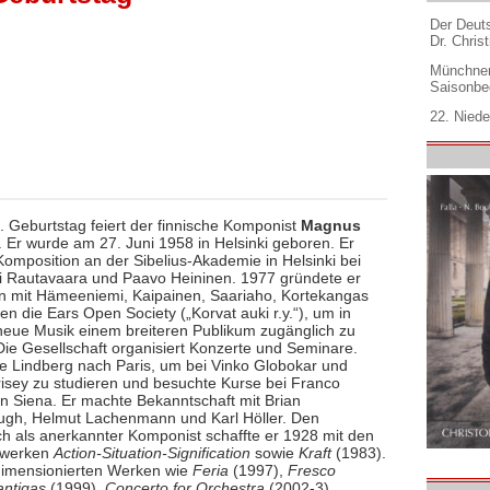
Der Deuts
Dr. Christ
Münchner
Saisonbe
22. Niede
. Geburtstag feiert der finnische Komponist
Magnus
. Er wurde am 27. Juni 1958 in Helsinki geboren. Er
Komposition an der Sibelius-Akademie in Helsinki bei
i Rautavaara und Paavo Heininen. 1977 gründete er
mit Hämeeniemi, Kaipainen, Saariaho, Kortekangas
n die Ears Open Society („Korvat auki r.y.“), um in
neue Musik einem breiteren Publikum zugänglich zu
ie Gesellschaft organisiert Konzerte und Seminare.
te Lindberg nach Paris, um bei Vinko Globokar und
isey zu studieren und besuchte Kurse bei Franco
in Siena. Er machte Bekanntschaft mit Brian
gh, Helmut Lachenmann und Karl Höller. Den
h als anerkannter Komponist schaffte er 1928 mit den
rwerken
Action-Situation-Signification
sowie
Kraft
(1983).
dimensionierten Werken wie
Feria
(1997),
Fresco
ntigas
(1999),
Concerto for Orchestra
(2002-3),