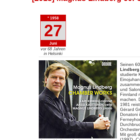
* 1958
27
Juni
vor 68 Jahren
in Helsinki
Seinen 60
Lindberg
studierte 
Einojuhan
zusammen 
und Salone
Finnland 
machen. D
1981 reis
Gérard Gr
Donatoni 
Ferneyhou
Durchbruc
Orcheste
Mit groß 
(1997),
Ca