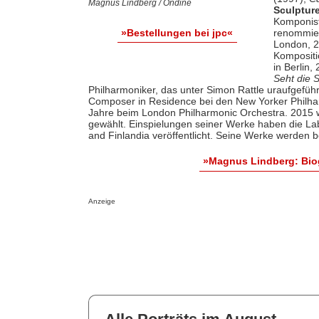
Magnus Lindberg / Ondine
Sculptur
Komponist
renommier
»Bestellungen bei jpc«
London, 2
Kompositi
in Berlin,
Seht die 
Philharmoniker, das unter Simon Rattle uraufgefü
Composer in Residence bei den New Yorker Philhar
Jahre beim London Philharmonic Orchestra. 2015 w
gewählt. Einspielungen seiner Werke haben die 
and Finlandia veröffentlicht. Seine Werke werden 
»Magnus Lindberg: Bio
Anzeige