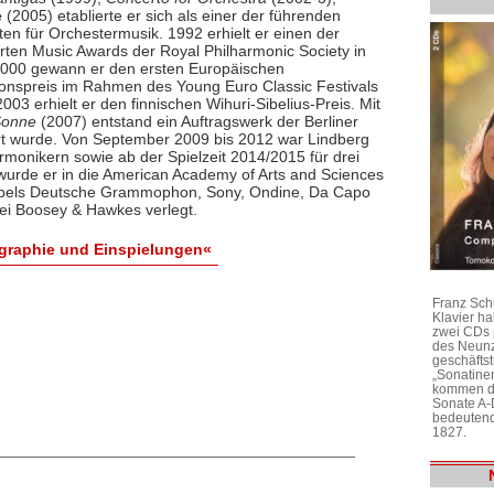
e
(2005) etablierte er sich als einer der führenden
en für Orchestermusik. 1992 erhielt er einen der
ten Music Awards der Royal Philharmonic Society in
000 gewann er den ersten Europäischen
onspreis im Rahmen des Young Euro Classic Festivals
 2003 erhielt er den finnischen Wihuri-Sibelius-Preis. Mit
Sonne
(2007) entstand ein Auftragswerk der Berliner
hrt wurde. Von September 2009 bis 2012 war Lindberg
monikern sowie ab der Spielzeit 2014/2015 für drei
urde er in die American Academy of Arts and Sciences
Labels Deutsche Grammophon, Sony, Ondine, Da Capo
bei Boosey & Hawkes verlegt.
graphie und Einspielungen«
Franz Sch
Klavier h
zwei CDs 
des Neunz
geschäftst
„Sonatine
kommen di
Sonate A-
bedeutend
1827.