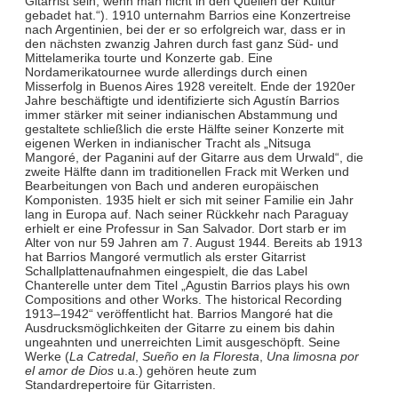
Gitarrist sein, wenn man nicht in den Quellen der Kultur
gebadet hat.“). 1910 unternahm Barrios eine Konzertreise
nach Argentinien, bei der er so erfolgreich war, dass er in
den nächsten zwanzig Jahren durch fast ganz Süd- und
Mittelamerika tourte und Konzerte gab. Eine
Nordamerikatournee wurde allerdings durch einen
Misserfolg in Buenos Aires 1928 vereitelt. Ende der 1920er
Jahre beschäftigte und identifizierte sich Agustín Barrios
immer stärker mit seiner indianischen Abstammung und
gestaltete schließlich die erste Hälfte seiner Konzerte mit
eigenen Werken in indianischer Tracht als „Nitsuga
Mangoré, der Paganini auf der Gitarre aus dem Urwald“, die
zweite Hälfte dann im traditionellen Frack mit Werken und
Bearbeitungen von Bach und anderen europäischen
Komponisten. 1935 hielt er sich mit seiner Familie ein Jahr
lang in Europa auf. Nach seiner Rückkehr nach Paraguay
erhielt er eine Professur in San Salvador. Dort starb er im
Alter von nur 59 Jahren am 7. August 1944. Bereits ab 1913
hat Barrios Mangoré vermutlich als erster Gitarrist
Schallplattenaufnahmen eingespielt, die das Label
Chanterelle unter dem Titel „Agustin Barrios plays his own
Compositions and other Works. The historical Recording
1913–1942“ veröffentlicht hat. Barrios Mangoré hat die
Ausdrucksmöglichkeiten der Gitarre zu einem bis dahin
ungeahnten und unerreichten Limit ausgeschöpft. Seine
Werke (
La Catredal
,
Sueño en la Floresta
,
Una limosna por
el amor de Dios
u.a.) gehören heute zum
Standardrepertoire für Gitarristen.