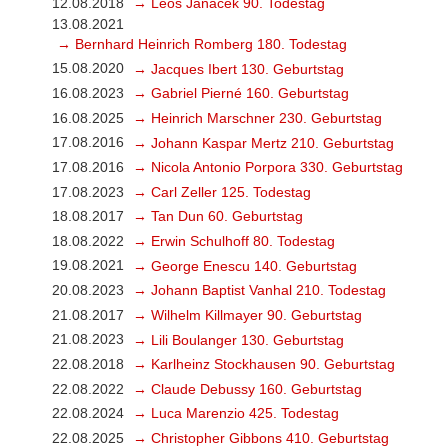
12.08.2018
→ Leoš Janáček 90. Todestag
13.08.2021
→ Bernhard Heinrich Romberg 180. Todestag
15.08.2020
→ Jacques Ibert 130. Geburtstag
16.08.2023
→ Gabriel Pierné 160. Geburtstag
16.08.2025
→ Heinrich Marschner 230. Geburtstag
17.08.2016
→ Johann Kaspar Mertz 210. Geburtstag
17.08.2016
→ Nicola Antonio Porpora 330. Geburtstag
17.08.2023
→ Carl Zeller 125. Todestag
18.08.2017
→ Tan Dun 60. Geburtstag
18.08.2022
→ Erwin Schulhoff 80. Todestag
19.08.2021
→ George Enescu 140. Geburtstag
20.08.2023
→ Johann Baptist Vanhal 210. Todestag
21.08.2017
→ Wilhelm Killmayer 90. Geburtstag
21.08.2023
→ Lili Boulanger 130. Geburtstag
22.08.2018
→ Karlheinz Stockhausen 90. Geburtstag
22.08.2022
→ Claude Debussy 160. Geburtstag
22.08.2024
→ Luca Marenzio 425. Todestag
22.08.2025
→ Christopher Gibbons 410. Geburtstag