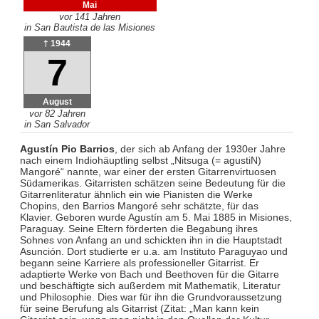
Mai
vor 141 Jahren
in San Bautista de las Misiones
† 1944
7
August
vor 82 Jahren
in San Salvador
Agustín Pio Barrios
, der sich ab Anfang der 1930er Jahre
nach einem Indiohäuptling selbst „Nitsuga (= agustiN)
Mangoré“ nannte, war einer der ersten Gitarrenvirtuosen
Südamerikas. Gitarristen schätzen seine Bedeutung für die
Gitarrenliteratur ähnlich ein wie Pianisten die Werke
Chopins, den Barrios Mangoré sehr schätzte, für das
Klavier. Geboren wurde Agustín am 5. Mai 1885 in Misiones,
Paraguay. Seine Eltern förderten die Begabung ihres
Sohnes von Anfang an und schickten ihn in die Hauptstadt
Asunción. Dort studierte er u.a. am Instituto Paraguyao und
begann seine Karriere als professioneller Gitarrist. Er
adaptierte Werke von Bach und Beethoven für die Gitarre
und beschäftigte sich außerdem mit Mathematik, Literatur
und Philosophie. Dies war für ihn die Grundvoraussetzung
für seine Berufung als Gitarrist (Zitat: „Man kann kein