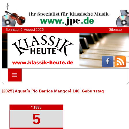
Anzeige
Sonntag, 9. August 2026
Sitemap
≡
≡
[2025] Agustín Pío Barrios Mangoré 140. Geburtstag
* 1885
5