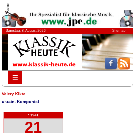
Anzeige
Samstag, 8. August 2026
Sitemap
≡
≡
Valery Kikta
ukrain. Komponist
* 1941
21