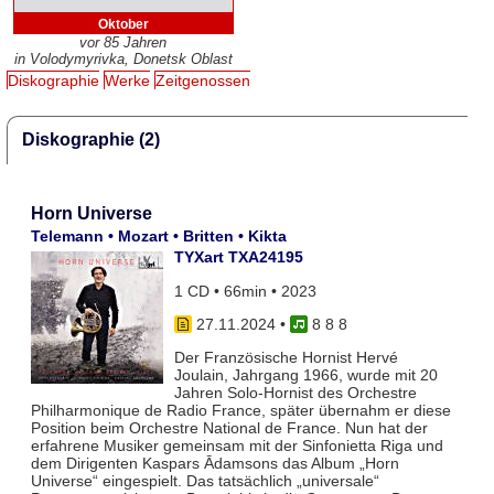
Oktober
vor 85 Jahren
in Volodymyrivka, Donetsk Oblast
Diskographie
Werke
Zeitgenossen
Diskographie (2)
Horn Universe
Telemann • Mozart • Britten • Kikta
TYXart TXA24195
1 CD • 66min • 2023
27.11.2024
•
8 8 8
Der Französische Hornist Hervé
Joulain, Jahrgang 1966, wurde mit 20
Jahren Solo-Hornist des Orchestre
Philharmonique de Radio France, später übernahm er diese
Position beim Orchestre National de France. Nun hat der
erfahrene Musiker gemeinsam mit der Sinfonietta Riga und
dem Dirigenten Kaspars Ādamsons das Album „Horn
Universe“ eingespielt. Das tatsächlich „universale“