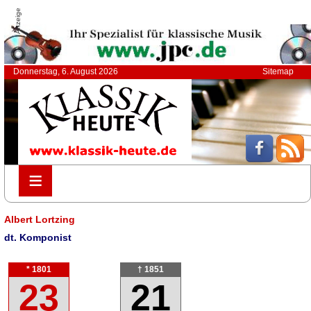
Anzeige
Donnerstag, 6. August 2026
Sitemap
≡
≡
Albert Lortzing
dt. Komponist
* 1801
† 1851
23
21