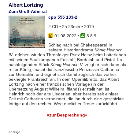
Albert Lortzing
Zum Groß-Admiral
cpo 555 133-2
2 CD • 2h 23min • 2019
01.08.2022
•
8 8 9
Schlag nach bei Shakespeare! In
seinem Historiendrama
König Heinrich
IV
. erleben wir den Thronfolger Prinz Heinz beim Lotterleben
mit seinen Saufkumpanen Falstaff, Bardolph und Pistol. Im
nachfolgenden Stück
König Heinrich V
. zeigt er sich dann als
reifer König, macht die französische Prinzessin Catharina
zur Gemahlin und eignet sich damit zugleich das vorher
bekriegte Frankreich an. In dem Opernlibretto, das Albert
Lortzing nach einer französischen Vorlage (in der
Übersetzung August Wilhelm Ifflands) erstellt hat, ist
Heinrich noch der alte Liederjan, aber bereits seit einiger
Zeit mit Catharina verheiratet, die ihn durch eine geschickte
Intrige auf den rechten Weg ehelicher Treue zurückführt.
»zur Besprechung«
Anzeige