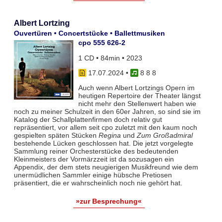
Albert Lortzing
Ouvertüren • Concertstücke • Ballettmusiken
cpo 555 626-2
1 CD • 84min • 2023
17.07.2024
•
8 8 8
Auch wenn Albert Lortzings Opern im
heutigen Repertoire der Theater längst
nicht mehr den Stellenwert haben wie
noch zu meiner Schulzeit in den 60er Jahren, so sind sie im
Katalog der Schallplattenfirmen doch relativ gut
repräsentiert, vor allem seit cpo zuletzt mit den kaum noch
gespielten späten Stücken
Regina
und
Zum Großadmiral
bestehende Lücken geschlossen hat. Die jetzt vorgelegte
Sammlung reiner Orchesterstücke des bedeutenden
Kleinmeisters der Vormärzzeit ist da sozusagen ein
Appendix, der dem stets neugierigen Musikfreund wie dem
unermüdlichen Sammler einige hübsche Pretiosen
präsentiert, die er wahrscheinlich noch nie gehört hat.
»zur Besprechung«