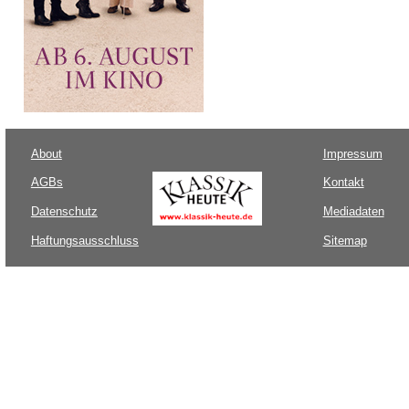
About
Impressum
AGBs
Kontakt
Datenschutz
Mediadaten
Haftungsausschluss
Sitemap