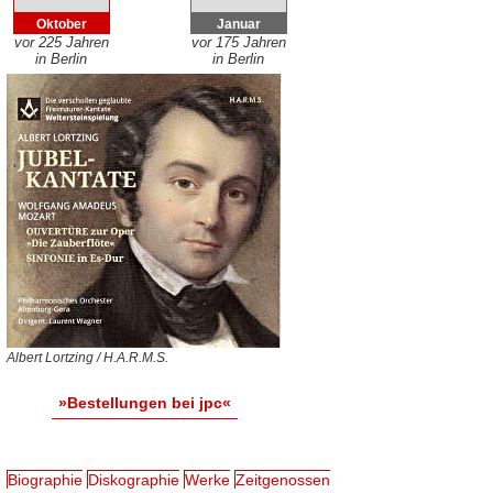
Oktober
Januar
vor 225 Jahren
vor 175 Jahren
in Berlin
in Berlin
Albert Lortzing / H.A.R.M.S.
»Bestellungen bei jpc«
Biographie
Diskographie
Werke
Zeitgenossen