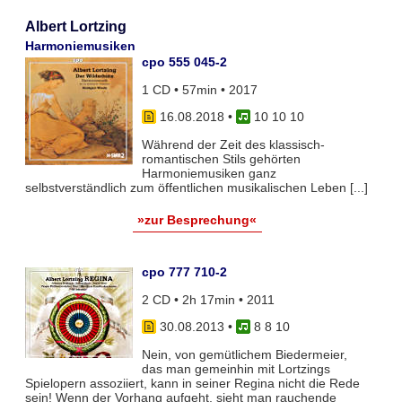
Albert Lortzing
Harmoniemusiken
cpo 555 045-2
1 CD • 57min • 2017
16.08.2018
•
10 10 10
Während der Zeit des klassisch-
romantischen Stils gehörten
Harmoniemusiken ganz
selbstverständlich zum öffentlichen musikalischen Leben [...]
»zur Besprechung«
cpo 777 710-2
2 CD • 2h 17min • 2011
30.08.2013
•
8 8 10
Nein, von gemütlichem Biedermeier,
das man gemeinhin mit Lortzings
Spielopern assoziiert, kann in seiner Regina nicht die Rede
sein! Wenn der Vorhang aufgeht, sieht man rauchende