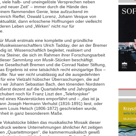
so, viele halb- und uneingelöste Versprechen neben
 und neuer Zeit“ – immer durch die Hände des
einem flammenden Genie, leise aufzuckend im
einrich Rieffel, Oswald Lorenz, Johann Vesque von
Aktualität, dann erloschene Hoffnungen oder vielleicht
, deren Leben und „Wirken“ nicht nur für
e.
für
Musik
erstmals eine komplette und gründliche
usikwissenschaftlers Ulrich Tadday, der an der Bremer
ig ist. Wissenschaftlich begleitet, realisiert und
na Steiner, die sich im Rahmen ihrer Forschungsarbeit
 dieser
Sammlung von Musik-Stücken
beschäftigt.
he Gesellschaft Bremen und die Conrad Naber Stiftung,
 Ergebnis ist eine tatsächlich recht einzigartige Box –
ollte: Nur wer
nicht
unablässig auf die ausgedehnten
h für eine Vielzahl hübscher Überraschungen, die auf
en wir Johann Sebastian Bach, den tönenden Nordstern
ßerst dezent auf die Quartalshefte und Jahrgänge
Schubert noch für Franz Liszt den „Telefonjoker“
eines Klavierstückes emporfährt und – „das ist ja
nn Joseph Hermann Verhulst (1816-1891) liest, oder
nem Louis Hetsch (1806-1872) geschrieben wurde,
enheit in ganz besonderem Maße.
e Vokalstücke bilden das musikalische Mosaik dieser
ndruck weitere Unternehmungen ähnlicher Art zeitigen
gen „Quartettmorgen“, die kammermusikalisch gewiß