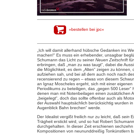
»bestellen bei jpc«
„Ich will damit allerhand hübsche Gedanken ins We
machen!“ Es muss ein erhebender, unsagbar beglü
Schumann das Licht zu seiner
Neuen Zeitschrift fü
erbringen, daß „man zu was taugt“, dabei die Aus
die Möglichkeit, es dem „Alten“ zeigen zu können, 
aufziehen sah, und bei all dem auch noch nach des
recensierend zu regen – etwas von diesem Schwung
an Ignaz Moscheles ergeht, sich mit einer eigenen
Periodikums zu beteiligen, das „gegen 500 Leser“
denen man mit Notenbeilagen einen zusätzlichen An
„beigelegt“, doch das sollte offenbar auch als Moto
der Auswahl hauptsächlich berücksichtig wurden in
Augenblick Bahn brechen“ werde.
Der Idealist vergißt freilich nur zu leicht, daß
sein
E
Trägheit erstickt wird, und so hat Robert Schumann
durchgehalten. In dieser Zeit erschienen sechzehn
Kompositionen von neununddreißig Tonkünstlern bz