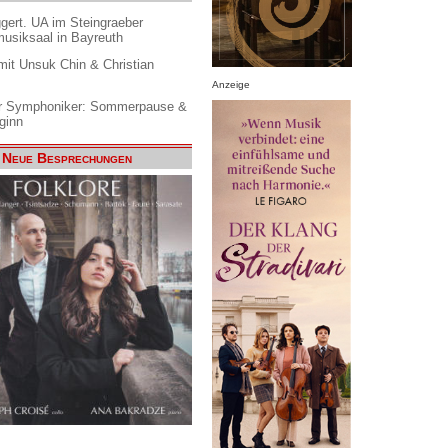
gert. UA im Steingraeber
siksaal in Bayreuth
it Unsuk Chin & Christian
Anzeige
 Symphoniker: Sommerpause &
ginn
Neue Besprechungen