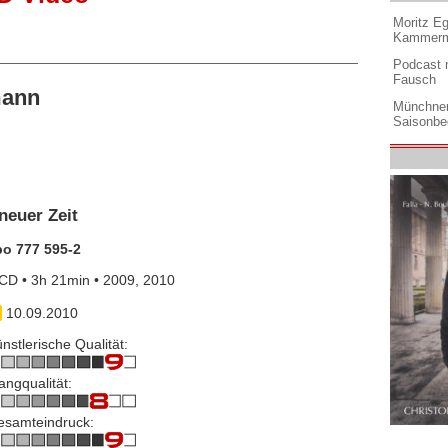
Moritz Eg
Kammermu
Podcast m
Fausch
mann
Münchner
Saisonbe
neuer Zeit
po 777 595-2
CD • 3h 21min • 2009, 2010
10.09.2010
nstlerische Qualität:
angqualität:
esamteindruck: