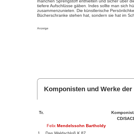
manchen Sprengstoff enthielten und sicher über 
tiefere Aufschlüsse gäben. Indes sollte man sich h
zusammenzunieten. Die künstlerische Persönlichkei
Bücherschranke stehen hat, sondern sie hat im Sch
Anzeige
Komponisten und Werke der 
Tr.
Komponist
CD/SAC
Felix
Mendelssohn Bartholdy
1
Das Waldschloß K 87