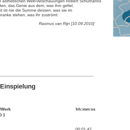
die ästhetischen Welt=Anschauungen Robert Schumanns
üten, das Genie aus dem, was ihm gefiel,
t ist nie die Summe dessen, was sie im
ranke stehen, was ihr zuströmt.
Rasmus van Rijn [10.09.2010]
Einspielung
/Werk
hh:mm:ss
D 1
00:01:42