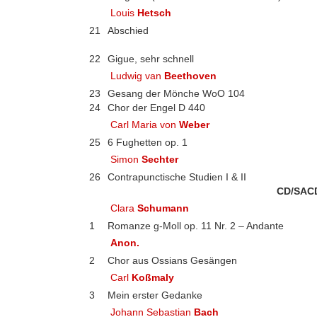
Louis
Hetsch
21
Abschied
22
Gigue, sehr schnell
Ludwig van
Beethoven
23
Gesang der Mönche WoO 104
24
Chor der Engel D 440
Carl Maria von
Weber
25
6 Fughetten op. 1
Simon
Sechter
26
Contrapunctische Studien I & II
CD/SAC
Clara
Schumann
1
Romanze g-Moll op. 11 Nr. 2 – Andante
Anon.
2
Chor aus Ossians Gesängen
Carl
Koßmaly
3
Mein erster Gedanke
Johann Sebastian
Bach