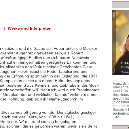
↓ Werke und Interpreten ↓
rk setzen, und die Sache soll Feuer unter die Musiker
ckender Augenblick gewesen sein, als Robert
r Musik
aufging: Endlich den sichtbaren Nachweis
sicht auf ein einigermaßen geregeltes Einkommen und
der allmählich den Verlust seines Geschöpfes Clara
 eigenen Herzenslust die Feder fabulierend und
 der Erfindung spürt man in der Einladung, die 1837
 Komposition gleich am ersten Hefte des geplanten
Franz Sch
 hat, bestehend aus Kennern und Liebhabern der Musik,
Klavier h
reiz verschaffen will. Natürlich wird auch Prominentes
zwei CDs 
r „Unbekannter und wirklicher Talente“ wirken, die bei
des Neunz
geschäftst
 der Hoffnung, daß sich ihr Name „dadurch im
„Sonatine
kommen di
Sonate A-
nthusiasmus oft genug von der Dunstglocke geistiger
bedeutend
 auch nur vier Jahre, von 1838 bis 1841,
1827.
 Hefte der
NZ
mit rund siebzig beigelegten
w. solchen, die es geworden wären, wenn sie’s denn