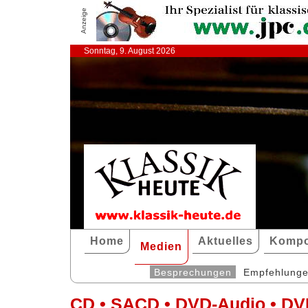
Anzeige
Sonntag, 9. August 2026
Home
Aktuelles
Kompo
Medien
Besprechungen
Empfehlung
CD • SACD • DVD-Audio • DV