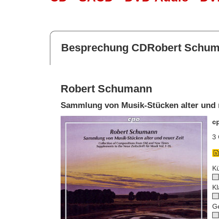
Besprechung CDRobert Schu
Robert Schumann
Sammlung von Musik-Stücken alter und 
c
3 
Kü
Kl
G