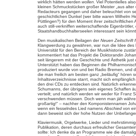
wirklich hätten werden
wollen
. Viel Potentielles al
kleinen Schmuckstücken großer Meister „aus alter
Redacteurs gegangen und daher beleuchtet von s
geschichtlichen Dunkel (wer bitte waren Wilhelm H
Püttlingen?) für den Moment ihrer zeitschriftlichen 
auch still-verkniffen weiterschaffende Eigenbrötler
Staatshandbuchhalterseelen interessant sein könnt
Den musikalischen Beilagen der
Neuen
Zeitschrift
Klangwerdung zu gewähren, war nun die Idee des M
Universität für den Bereich der Musikhistorie zuständ
kommentiert hat das Projekt die Doktorandin Johan
seit längerem mit der Geschichte und Ästhetik just
Unterstützt haben das Beginnen die Philharmonisc
produziert wurde von und bei Radio Bremen, und das
die man freilich am besten ganz „beiläufig“ hören s
Inhaltsverzeichnisse starrt, macht sich empfänglic
den drei CDs zu entdecken sind. Natürlich erkenn
Schumanns, der übrigens sein eigenes Schaffen äu
verteilt; und natürlich werden wir weder für Franz 
verschwenden müssen. Doch wenn man jäh während 
großartig!“ – nachher den Komponistennamen Joha
wenn ein fesselndes Lied namens
Abschied
von ei
dann beweist sich der hohe Nutzen der Unbefang
Klaviermusik, Orgelwerke, Lieder und mehrstimmig
Publikation, deren durchaus erfreulicher Gesamtei
sollte: Ich denke da an Programme wie die damali