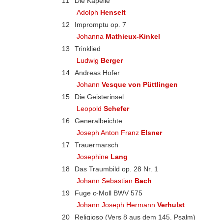
11
Die Kapelle
Adolph
Henselt
12
Impromptu op. 7
Johanna
Mathieux-Kinkel
13
Trinklied
Ludwig
Berger
14
Andreas Hofer
Johann
Vesque von Püttlingen
15
Die Geisterinsel
Leopold
Schefer
16
Generalbeichte
Joseph Anton Franz
Elsner
17
Trauermarsch
Josephine
Lang
18
Das Traumbild op. 28 Nr. 1
Johann Sebastian
Bach
19
Fuge c-Moll BWV 575
Johann Joseph Hermann
Verhulst
20
Religioso (Vers 8 aus dem 145. Psalm)