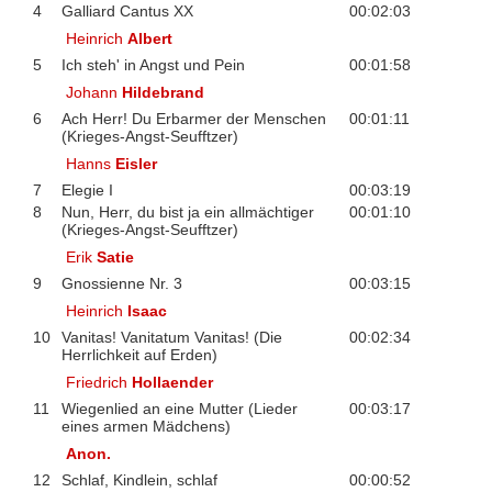
4
Galliard Cantus XX
00:02:03
Heinrich
Albert
5
Ich steh' in Angst und Pein
00:01:58
Johann
Hildebrand
6
Ach Herr! Du Erbarmer der Menschen
00:01:11
(Krieges-Angst-Seufftzer)
Hanns
Eisler
7
Elegie I
00:03:19
8
Nun, Herr, du bist ja ein allmächtiger
00:01:10
(Krieges-Angst-Seufftzer)
Erik
Satie
9
Gnossienne Nr. 3
00:03:15
Heinrich
Isaac
10
Vanitas! Vanitatum Vanitas! (Die
00:02:34
Herrlichkeit auf Erden)
Friedrich
Hollaender
11
Wiegenlied an eine Mutter (Lieder
00:03:17
eines armen Mädchens)
Anon.
12
Schlaf, Kindlein, schlaf
00:00:52