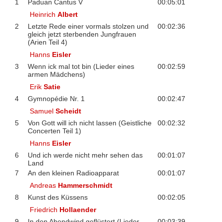
1
Paduan Cantus V
00:05:01
Heinrich
Albert
2
Letzte Rede einer vormals stolzen und
00:02:36
gleich jetzt sterbenden Jungfrauen
(Arien Teil 4)
Hanns
Eisler
3
Wenn ick mal tot bin (Lieder eines
00:02:59
armen Mädchens)
Erik
Satie
4
Gymnopédie Nr. 1
00:02:47
Samuel
Scheidt
5
Von Gott will ich nicht lassen (Geistliche
00:02:32
Concerten Teil 1)
Hanns
Eisler
6
Und ich werde nicht mehr sehen das
00:01:07
Land
7
An den kleinen Radioapparat
00:01:07
Andreas
Hammerschmidt
8
Kunst des Küssens
00:02:05
Friedrich
Hollaender
9
In den Abendwind geflüstert (Lieder
00:03:39