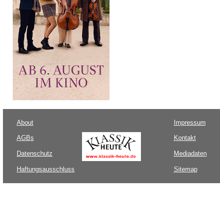
About
Impressum
AGBs
Kontakt
Datenschutz
Mediadaten
Haftungsausschluss
Sitemap