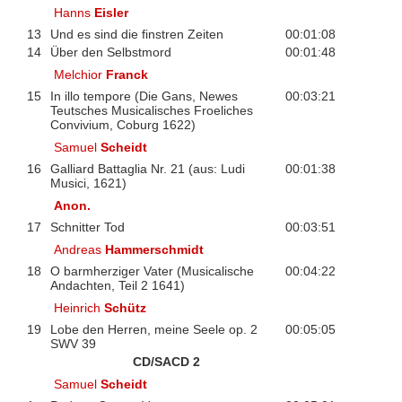
Hanns
Eisler
13
Und es sind die finstren Zeiten
00:01:08
14
Über den Selbstmord
00:01:48
Melchior
Franck
15
In illo tempore (Die Gans, Newes
00:03:21
Teutsches Musicalisches Froeliches
Convivium, Coburg 1622)
Samuel
Scheidt
16
Galliard Battaglia Nr. 21 (aus: Ludi
00:01:38
Musici, 1621)
Anon.
17
Schnitter Tod
00:03:51
Andreas
Hammerschmidt
18
O barmherziger Vater (Musicalische
00:04:22
Andachten, Teil 2 1641)
Heinrich
Schütz
19
Lobe den Herren, meine Seele op. 2
00:05:05
SWV 39
CD/SACD 2
Samuel
Scheidt