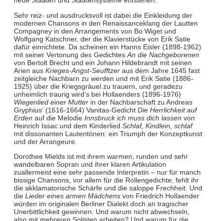
neue Staaten und Staatensysteme entstehen.
Sehr reiz- und ausdrucksvoll ist dabei die Einkleidung der
modernen Chansons in den Renaissanceklang der Lautten
Compagney in den Arrangements von Bo Wiget und
Wolfgang Katschner, der die Klavierstücke von Erik Satie
dafür einrichtete. Da scheinen ein Hanns Eisler (1898-1962)
mit seiner Vertonung des Gedichtes
An die Nachgeborenen
von Bertolt Brecht und ein Johann Hildebrandt mit seinen
Arien aus
Krieges-Angst-Seufftzer
aus dem Jahre 1645 fast
zeitgleiche Nachbarn zu werden und mit Erik Satie (1886-
1925) über die Kriegsgräuel zu trauern, und geradezu
unheimlich traurig wird’s bei Hollaenders (1896-1976)
Wiegenlied einer Mutter
in der Nachbarschaft zu Andreas
Gryphius‘ (1616-1664) Vanitas-Gedicht
Die Herrlichkeit auf
Erden
auf die Melodie
Innsbruck ich muss dich lassen
von
Heinrich Issac und dem Kinderlied
Schlaf, Kindlein, schlaf
mit dissonanten Lautentönen: ein Triumph der Konzeptkunst
und der Arrangeure.
Dorothee Mields ist mit ihrem warmen, runden und sehr
wandelbaren Sopran und ihrer klaren Artikulation
zuallermeist eine sehr passende Interpretin – nur für manch
bissige Chansons, vor allem für die Rollengedichte, fehlt ihr
die akklamatorische Schärfe und die saloppe Frechheit. Und
die
Lieder eines armen Mädchens
von Friedrich Hollaender
würden im originalen Berliner Dialekt doch an tragischer
Unerbittlichkeit gewinnen. Und warum nicht abwechseln,
also mit mehreren Solisten arbeiten? Und warum für die