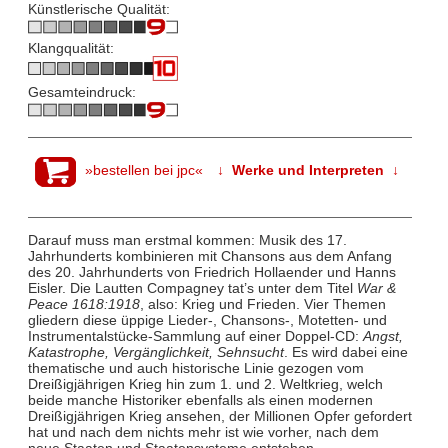
Künstlerische Qualität:
Klangqualität:
Gesamteindruck:
»bestellen bei jpc«
↓ Werke und Interpreten ↓
Darauf muss man erstmal kommen: Musik des 17.
Jahrhunderts kombinieren mit Chansons aus dem Anfang
des 20. Jahrhunderts von Friedrich Hollaender und Hanns
Eisler. Die Lautten Compagney tat’s unter dem Titel
War &
Peace 1618:1918
, also: Krieg und Frieden. Vier Themen
gliedern diese üppige Lieder-, Chansons-, Motetten- und
Instrumentalstücke-Sammlung auf einer Doppel-CD:
Angst,
Katastrophe, Vergänglichkeit, Sehnsucht
. Es wird dabei eine
thematische und auch historische Linie gezogen vom
Dreißigjährigen Krieg hin zum 1. und 2. Weltkrieg, welch
beide manche Historiker ebenfalls als einen modernen
Dreißigjährigen Krieg ansehen, der Millionen Opfer gefordert
hat und nach dem nichts mehr ist wie vorher, nach dem