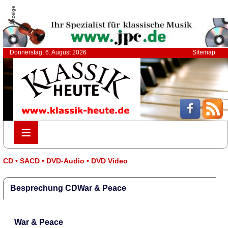
Anzeige
Donnerstag, 6. August 2026
Sitemap
≡
≡
CD • SACD • DVD-Audio • DVD Video
Besprechung CDWar & Peace
War & Peace