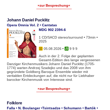
»zur Besprechung«
Johann Daniel Pucklitz
Opera Omnia Vol. 2 • Cantatas
MDG 902 2394-6
1 CD/SACD stereo/surround • 73min •
2025
05.08.2026
•
9 9 9
Auch in der 2. Folge der geplamten
Gesamt-Edition des lange vergessenen
Danziger Kirchenmusikers Johann Daniel Pucklitz (1705-
1774) warten Andrzej Szadejko und das 2008 von ihm
gegründete Goldberg Baroque Ensemble wieder mit
veritablen Entdeckungen auf, die nicht nur für Liebhaber
barocker Kirchenmusik von Interesse sind.
»zur Besprechung«
Folklore
Falla • N. Boulanger •Tsintsadze • Schumann • Bartók •