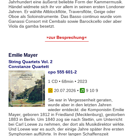
Jahrhundert eine äußerst beliebte Form der Kammermusik.
Händel widmete sich ihr vor allem in seinen ersten Londoner
Jahren. Er wählte Altblockflöte, Traversflöte, Geige oder
Oboe als Soloinstrumente. Das Basso continuo wurde vom
Ganassi Consort mit Cembalo sowie Barockcello oder aber
Viola da gamba besetzt.
»zur Besprechung«
Emilie Mayer
String Quartets Vol. 2
Constanze Quartett
cpo 555 601-2
1 CD • 68min • 2023
20.07.2026
•
9 10 9
Sie war in Vergessenheit geraten,
wurde aber in den letzten Jahren
wieder entdeckt: die Komponistin Emilie
Mayer, geboren 1812 in Friedland (Mecklenburg), gestorben
1883 in Berlin. Um 1840 zog sie nach Stettin, um Unterricht
bei Carl Loewe zu nehmen, der dort als Musikdirektor wirkte.
Und Loewe war es auch, der einige Jahre später ihre ersten
Symphonien aufführte. In ihrer langen Schaffenszeit