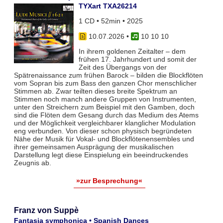
TYXart TXA26214
1 CD • 52min • 2025
10.07.2026
•
10 10 10
In ihrem goldenen Zeitalter – dem
frühen 17. Jahrhundert und somit der
Zeit des Übergangs von der
Spätrenaissance zum frühen Barock – bilden die Blockflöten
vom Sopran bis zum Bass den ganzen Chor menschlicher
Stimmen ab. Zwar teil­ten dieses breite Spektrum an
Stimmen noch manch andere Gruppen von Instrumenten,
unter den Streichern zum Bei­spiel mit den Gamben, doch
sind die Flöten dem Gesang durch das Medium des Atems
und der Möglichkeit vergleich­barer klanglicher Modulation
eng verbunden. Von dieser schon physisch begründeten
Nähe der Musik für Vokal- und Blockflö­tenensembles und
ihrer gemeinsamen Ausprägung der musikalischen
Darstellung legt diese Einspielung ein beeindruckendes
Zeugnis ab.
»zur Besprechung«
Franz von Suppè
Fantasia symphonica • Spanish Dances