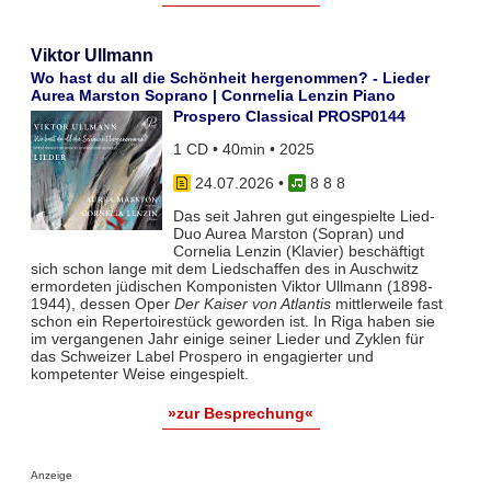
Viktor Ullmann
Wo hast du all die Schönheit hergenommen? - Lieder
Aurea Marston Soprano | Conrnelia Lenzin Piano
Prospero Classical PROSP0144
1 CD • 40min • 2025
24.07.2026
•
8 8 8
Das seit Jahren gut eingespielte Lied-
Duo Aurea Marston (Sopran) und
Cornelia Lenzin (Klavier) beschäftigt
sich schon lange mit dem Liedschaffen des in Auschwitz
ermordeten jüdischen Komponisten Viktor Ullmann (1898-
1944), dessen Oper
Der Kaiser von Atlantis
mittlerweile fast
schon ein Repertoirestück geworden ist. In Riga haben sie
im vergangenen Jahr einige seiner Lieder und Zyklen für
das Schweizer Label Prospero in engagierter und
kompetenter Weise eingespielt.
»zur Besprechung«
Anzeige