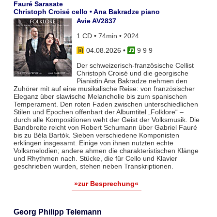
Fauré Sarasate
Christoph Croisé cello • Ana Bakradze piano
Avie AV2837
1 CD • 74min • 2024
04.08.2026
•
9 9 9
Der schweizerisch-französische Cellist
Christoph Croisé und die georgische
Pianistin Ana Bakradze nehmen den
Zuhörer mit auf eine musikalische Reise: von französischer
Eleganz über slawische Melancholie bis zum spanischen
Temperament. Den roten Faden zwischen unterschiedlichen
Stilen und Epochen offenbart der Albumtitel „Folklore“ –
durch alle Kompositionen weht der Geist der Volksmusik. Die
Bandbreite reicht von Robert Schumann über Gabriel Fauré
bis zu Béla Bartók. Sieben verschiedene Komponisten
erklingen insgesamt. Einige von ihnen nutzten echte
Volksmelodien; andere ahmen die charakteristischen Klänge
und Rhythmen nach. Stücke, die für Cello und Klavier
geschrieben wurden, stehen neben Transkriptionen.
»zur Besprechung«
Georg Philipp Telemann