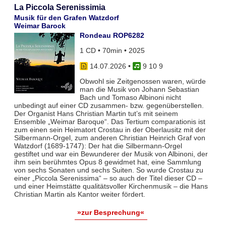
La Piccola Serenissimia
Musik für den Grafen Watzdorf
Weimar Barock
Rondeau ROP6282
1 CD • 70min • 2025
14.07.2026
•
9 10 9
Obwohl sie Zeitgenossen waren, würde
man die Musik von Johann Sebastian
Bach und Tomaso Albinoni nicht
unbedingt auf einer CD zusammen- bzw. gegenüberstellen.
Der Organist Hans Christian Martin tut’s mit seinem
Ensemble „Weimar Baroque“. Das Tertium comparationis ist
zum einen sein Heimatort Crostau in der Oberlausitz mit der
Silbermann-Orgel, zum anderen Christian Heinrich Graf von
Watzdorf (1689-1747): Der hat die Silbermann-Orgel
gestiftet und war ein Bewunderer der Musik von Albinoni, der
ihm sein berühmtes Opus 8 gewidmet hat, eine Sammlung
von sechs Sonaten und sechs Suiten. So wurde Crostau zu
einer „Piccola Serenissima“ – so auch der Titel dieser CD –
und einer Heimstätte qualitätsvoller Kirchenmusik – die Hans
Christian Martin als Kantor weiter fördert.
»zur Besprechung«