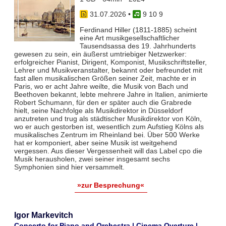
31.07.2026
•
9 10 9
Ferdinand Hiller (1811-1885) scheint
eine Art musikgesellschaftlicher
Tausendsassa des 19. Jahrhunderts
gewesen zu sein, ein äußerst umtriebiger Netzwerker:
erfolgreicher Pianist, Dirigent, Komponist, Musikschriftsteller,
Lehrer und Musikveranstalter, bekannt oder befreundet mit
fast allen musikalischen Größen seiner Zeit, machte er in
Paris, wo er acht Jahre weilte, die Musik von Bach und
Beethoven bekannt, lebte mehrere Jahre in Italien, animierte
Robert Schumann, für den er später auch die Grabrede
hielt, seine Nachfolge als Musikdirektor in Düsseldorf
anzutreten und trug als städtischer Musikdirektor von Köln,
wo er auch gestorben ist, wesentlich zum Aufstieg Kölns als
musikalisches Zentrum im Rheinland bei. Über 500 Werke
hat er komponiert, aber seine Musik ist weitgehend
vergessen. Aus dieser Vergessenheit will das Label cpo die
Musik herausholen, zwei seiner insgesamt sechs
Symphonien sind hier versammelt.
»zur Besprechung«
Igor Markevitch
Concerto for Piano and Orchestra | Cinema Overture |