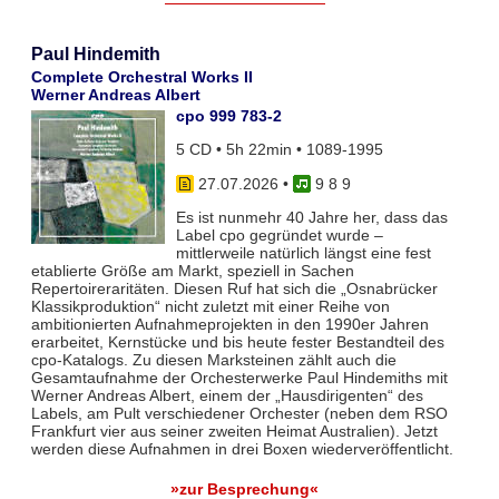
Paul Hindemith
Complete Orchestral Works II
Werner Andreas Albert
cpo 999 783-2
5 CD • 5h 22min • 1089-1995
27.07.2026
•
9 8 9
Es ist nunmehr 40 Jahre her, dass das
Label cpo gegründet wurde –
mittlerweile natürlich längst eine fest
etablierte Größe am Markt, speziell in Sachen
Repertoireraritäten. Diesen Ruf hat sich die „Osnabrücker
Klassikproduktion“ nicht zuletzt mit einer Reihe von
ambitionierten Aufnahmeprojekten in den 1990er Jahren
erarbeitet, Kernstücke und bis heute fester Bestandteil des
cpo-Katalogs. Zu diesen Marksteinen zählt auch die
Gesamtaufnahme der Orchesterwerke Paul Hindemiths mit
Werner Andreas Albert, einem der „Hausdirigenten“ des
Labels, am Pult verschiedener Orchester (neben dem RSO
Frankfurt vier aus seiner zweiten Heimat Australien). Jetzt
werden diese Aufnahmen in drei Boxen wiederveröffentlicht.
»zur Besprechung«