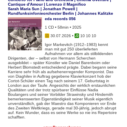
Cantique d'Amour | Lorenzo il Magnifico
Sarah Maria Sun | Jonathan Powell |
Rundfunksinfonieorchester Berlin | Johannes Kalitzke
eda records 056
1 CD • 58min • 2025
30.07.2026
•
10 10 10
Igor Markevitch (1912–1983) kennt
man mit gut 250 überlieferten
Aufnahmen vor allem als stilbildenden
Dirigenten, der – selbst von Hermann Scherchen
ausgebildet – später Künstler wie Daniel Barenboim oder
Herbert Blomstedt entscheidend prägte. Dabei begann seine
Karriere sehr früh als aufsehenerregender Komponist. Das
von Diaghilev in Auftrag gegebene Klavierkonzert hob der
Cortot-Schüler einen Tag nach seinem 17. Geburtstag in
London aus der Taufe. Angesichts der wirklich erstaunlichen
Qualitäten und der trotz spürbarer Einflüsse Nadia
Boulangers und seiner Vorbilder Strawinsky und Hindemith
bemerkenswerten Eigenständigkeit seiner Musik eigentlich
unverständlich, gab der Maestro das Komponieren vor Ende
des Zweiten Weltkriegs, gerade mal 30-jährig, jedoch abrupt
auf. Kein Wunder, dass es seine Werke so nie ins Repertoire
schafften.