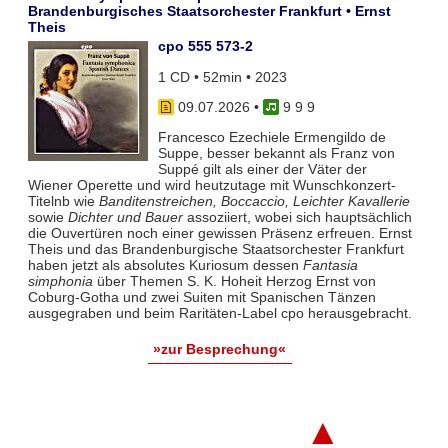
Brandenburgisches Staatsorchester Frankfurt • Ernst
Theis
cpo 555 573-2
1 CD • 52min • 2023
09.07.2026
•
9 9 9
Francesco Ezechiele Ermengildo de
Suppe, besser bekannt als Franz von
Suppé gilt als einer der Väter der
Wiener Operette und wird heutzutage mit Wunschkonzert-
Titelnb wie
Banditenstreichen, Boccaccio, Leichter Kavallerie
sowie
Dichter und Bauer
assoziiert, wobei sich hauptsächlich
die Ouvertüren noch einer gewissen Präsenz erfreuen. Ernst
Theis und das Brandenburgische Staatsorchester Frankfurt
haben jetzt als absolutes Kuriosum dessen
Fantasia
simphonia
über Themen S. K. Hoheit Herzog Ernst von
Coburg-Gotha und zwei Suiten mit Spanischen Tänzen
ausgegraben und beim Raritäten-Label cpo herausgebracht.
»zur Besprechung«
▲