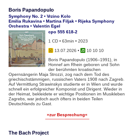
Boris Papandopulo
Symphony No. 2 • Vrzino Kolo
Emilia Rukavina • Martina Filjak • Rijeka Symphony
Orchestra • Valentin Egel
cpo 555 618-2
1 CD • 63min • 2023
13.07.2026
•
10 10 10
Boris Papandopulo (1906–1991), in
Honnef am Rhein geboren und Sohn
der berühmten kroatischen
Opernsängerin Maja Strozzi, zog nach dem Tod des
griechischstämmigen, russischen Vaters 1908 nach Zagreb.
Auf Vermittlung Strawinskys studierte er in Wien und wurde
schnell ein erfolgreicher Komponist und Dirigent. Wieder in
der Heimat, bekleidete er wichtige Positionen im Musikleben
Zagrebs, war jedoch auch öfters in beiden Teilen
Deutschlands zu Gast.
»zur Besprechung«
The Bach Project