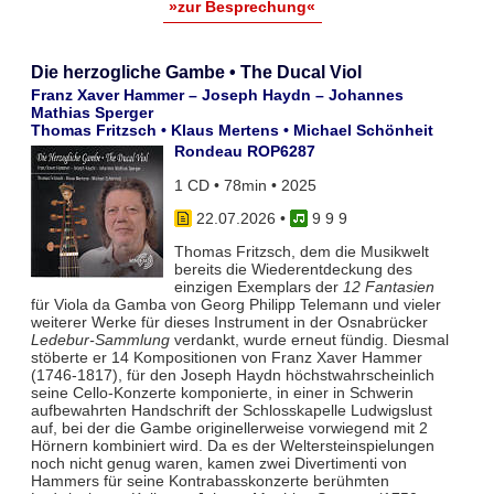
»zur Besprechung«
Die herzogliche Gambe • The Ducal Viol
Franz Xaver Hammer – Joseph Haydn – Johannes
Mathias Sperger
Thomas Fritzsch • Klaus Mertens • Michael Schönheit
Rondeau ROP6287
1 CD • 78min • 2025
22.07.2026
•
9 9 9
Thomas Fritzsch, dem die Musikwelt
bereits die Wiederentdeckung des
einzigen Exemplars der
12 Fantasien
für Viola da Gamba von Georg Philipp Telemann und vieler
weiterer Werke für dieses Instrument in der Osnabrücker
Ledebur-Sammlung
verdankt, wurde erneut fündig. Diesmal
stöberte er 14 Kompositionen von Franz Xaver Hammer
(1746-1817), für den Joseph Haydn höchstwahrscheinlich
seine Cello-Konzerte komponierte, in einer in Schwerin
aufbewahrten Handschrift der Schlosskapelle Ludwigslust
auf, bei der die Gambe originellerweise vorwiegend mit 2
Hörnern kombiniert wird. Da es der Weltersteinspielungen
noch nicht genug waren, kamen zwei Divertimenti von
Hammers für seine Kontrabasskonzerte berühmten