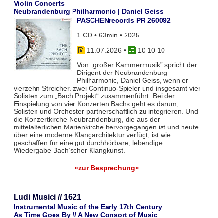
Violin Concerts
Neubrandenburg Philharmonic | Daniel Geiss
PASCHENrecords PR 260092
1 CD • 63min • 2025
11.07.2026
•
10 10 10
Von „großer Kammermusik” spricht der
Dirigent der Neubrandenburg
Philharmonic, Daniel Geiss, wenn er
vierzehn Streicher, zwei Continuo-Spieler und insgesamt vier
Solisten zum „Bach Projekt“ zusammenführt. Bei der
Einspielung von vier Konzerten Bachs geht es darum,
Solisten und Orchester partnerschaftlich zu integrieren. Und
die Konzertkirche Neubrandenburg, die aus der
mittelalterlichen Marienkirche hervorgegangen ist und heute
über eine moderne Klangarchitektur verfügt, ist wie
geschaffen für eine gut durchhörbare, lebendige
Wiedergabe Bach’scher Klangkunst.
»zur Besprechung«
Ludi Musici // 1621
Instrumental Music of the Early 17th Century
As Time Goes By // A New Consort of Music