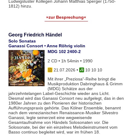
Ludwigsluster Kollegen Johann Matthias Sperger (1750-
1812) hinzu.
»zur Besprechung«
Georg Friedrich Händel
Solo Sonatas
Ganassi Consort • Anne Röhrig violin
MDG 102 2400-2
2 CD • 1h 54min • 1990
21.07.2026
•
10 10 10
Mit ihrer „Preziosa“-Reihe bringt die
Musikproduktion Dabringhaus & Grimm
(MDG) Schätze aus der
jahrzehntelangen Label-Geschichte wieder ans Licht.
Diesmal wird das Ganassi Consort neu aufgelegt, das in den
1980er Jahren zu den Pionieren der historischen
Aufführungspraxis gehörte. Das Kölner Ensemble, benannt
nach dem venezianischen Renaissance-Musiker Silvestro
Ganassi, legte seinerzeit eine wegweisende
Gesamtaufnahme von Händels Solosonaten vor. Die
Solosonate, bei der ein einzelnes Melodieinstrument vom
Basso continuo begleitet wird, war im frühen 18.