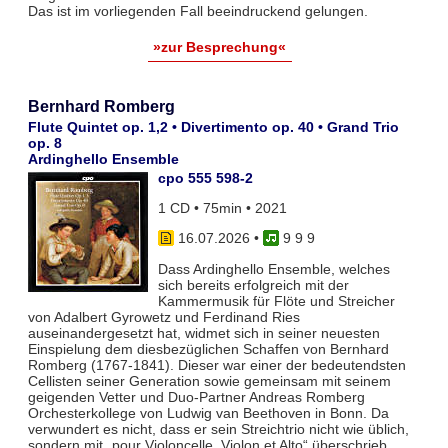
Das ist im vorliegenden Fall beeindruckend gelungen.
»zur Besprechung«
Bernhard Romberg
Flute Quintet op. 1,2 • Divertimento op. 40 • Grand Trio
op. 8
Ardinghello Ensemble
cpo 555 598-2
1 CD • 75min • 2021
16.07.2026
•
9 9 9
Dass Ardinghello Ensemble, welches
sich bereits erfolgreich mit der
Kammermusik für Flöte und Streicher
von Adalbert Gyrowetz und Ferdinand Ries
auseinandergesetzt hat, widmet sich in seiner neuesten
Einspielung dem diesbezüglichen Schaffen von Bernhard
Romberg (1767-1841). Dieser war einer der bedeutendsten
Cellisten seiner Generation sowie gemeinsam mit seinem
geigenden Vetter und Duo-Partner Andreas Romberg
Orchesterkollege von Ludwig van Beethoven in Bonn. Da
verwundert es nicht, dass er sein Streichtrio nicht wie üblich,
sondern mit „pour Violoncelle, Violon et Alto“ überschrieb.