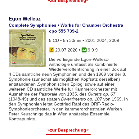
»zur Besprechung«
Egon Wellesz
Complete Symphonies • Works for Chamber Orchestra
cpo 555 739-2
5 CD • 5h 30min • 2001-2004, 2009
29.07.2026
•
9 9 9
Die vorliegende Egon-Wellesz-
Anthologie umfasst als kombinierte
Wiederveröffentlichung in einer Box auf
4 CDs sämtliche neun Symphonien und den 1969 vor der 8.
Symphonie (zunächst als möglichen Kopfsatz derselben)
entstandenen ‚Symphonischen Epilog‘ sowie auf einer
weiteren CD sämtliche Werke für Kammerorchester mit
Ausnahme der
Pastorale
von 1935, des
Oktetts op. 67
(1948-49) und des späten
Divertimento op. 107
von 1969. In
den Symphonien leitet Gottfried Rabl das ORF-Radio-
Symphonieorchester, in den kammerorchestralen Werken
Peter Keuschnigg das in Wien ansässige Ensemble
Kontrapunkte.
»zur Besprechung«