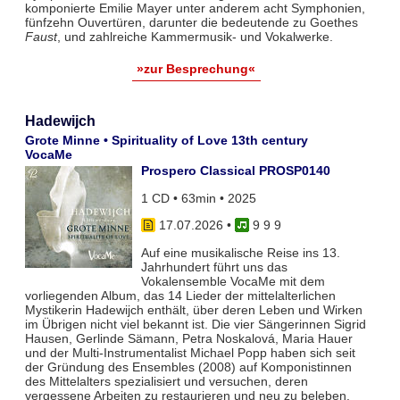
komponierte Emilie Mayer unter anderem acht Symphonien,
fünfzehn Ouvertüren, darunter die bedeutende zu Goethes
Faust
, und zahlreiche Kammermusik- und Vokalwerke.
»zur Besprechung«
Hadewijch
Grote Minne • Spirituality of Love 13th century
VocaMe
Prospero Classical PROSP0140
1 CD • 63min • 2025
17.07.2026
•
9 9 9
Auf eine musikalische Reise ins 13.
Jahrhundert führt uns das
Vokalensemble VocaMe mit dem
vorliegenden Album, das 14 Lieder der mittelalterlichen
Mystikerin Hadewijch enthält, über deren Leben und Wirken
im Übrigen nicht viel bekannt ist. Die vier Sängerinnen Sigrid
Hausen, Gerlinde Sämann, Petra Noskalová, Maria Hauer
und der Multi-Instrumentalist Michael Popp haben sich seit
der Gründung des Ensembles (2008) auf Komponistinnen
des Mittelalters spezialisiert und versuchen, deren
vergessene Arbeiten zu restaurieren und neu zu beleben.