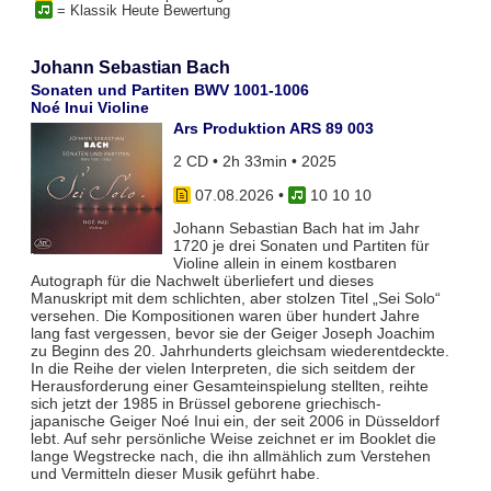
= Klassik Heute Bewertung
Johann Sebastian Bach
Sonaten und Partiten BWV 1001-1006
Noé Inui Violine
Ars Produktion ARS 89 003
2 CD • 2h 33min • 2025
07.08.2026
•
10 10 10
Johann Sebastian Bach hat im Jahr
1720 je drei Sonaten und Partiten für
Violine allein in einem kostbaren
Autograph für die Nachwelt überliefert und dieses
Manuskript mit dem schlichten, aber stolzen Titel „Sei Solo“
versehen. Die Kompositionen waren über hundert Jahre
lang fast vergessen, bevor sie der Geiger Joseph Joachim
zu Beginn des 20. Jahrhunderts gleichsam wiederentdeckte.
In die Reihe der vielen Interpreten, die sich seitdem der
Herausforderung einer Gesamteinspielung stellten, reihte
sich jetzt der 1985 in Brüssel geborene griechisch-
japanische Geiger Noé Inui ein, der seit 2006 in Düsseldorf
lebt. Auf sehr persönliche Weise zeichnet er im Booklet die
lange Wegstrecke nach, die ihn allmählich zum Verstehen
und Vermitteln dieser Musik geführt habe.