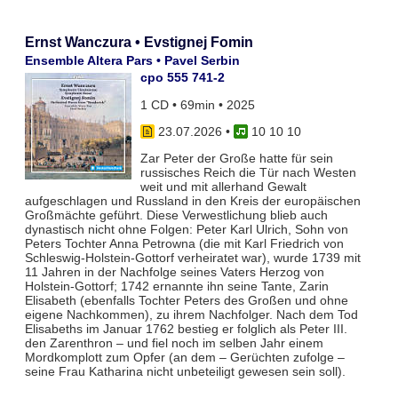
Ernst Wanczura • Evstignej Fomin
Ensemble Altera Pars • Pavel Serbin
cpo 555 741-2
1 CD • 69min • 2025
23.07.2026
•
10 10 10
Zar Peter der Große hatte für sein
russisches Reich die Tür nach Westen
weit und mit allerhand Gewalt
aufgeschlagen und Russland in den Kreis der europäischen
Großmächte geführt. Diese Verwestlichung blieb auch
dynastisch nicht ohne Folgen: Peter Karl Ulrich, Sohn von
Peters Tochter Anna Petrowna (die mit Karl Friedrich von
Schleswig-Holstein-Gottorf verheiratet war), wurde 1739 mit
11 Jahren in der Nachfolge seines Vaters Herzog von
Holstein-Gottorf; 1742 ernannte ihn seine Tante, Zarin
Elisabeth (ebenfalls Tochter Peters des Großen und ohne
eigene Nachkommen), zu ihrem Nachfolger. Nach dem Tod
Elisabeths im Januar 1762 bestieg er folglich als Peter III.
den Zarenthron – und fiel noch im selben Jahr einem
Mordkomplott zum Opfer (an dem – Gerüchten zufolge –
seine Frau Katharina nicht unbeteiligt gewesen sein soll).