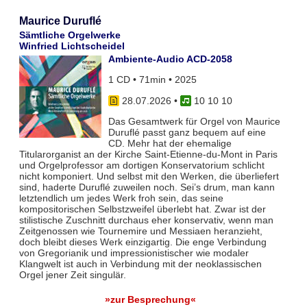
Maurice Duruflé
Sämtliche Orgelwerke
Winfried Lichtscheidel
Ambiente-Audio ACD-2058
1 CD • 71min • 2025
28.07.2026
•
10 10 10
Das Gesamtwerk für Orgel von Maurice
Duruflé passt ganz bequem auf eine
CD. Mehr hat der ehemalige
Titularorganist an der Kirche Saint-Etienne-du-Mont in Paris
und Orgelprofessor am dortigen Konservatorium schlicht
nicht komponiert. Und selbst mit den Werken, die überliefert
sind, haderte Duruflé zuweilen noch. Sei’s drum, man kann
letztendlich um jedes Werk froh sein, das seine
kompositorischen Selbstzweifel überlebt hat. Zwar ist der
stilistische Zuschnitt durchaus eher konservativ, wenn man
Zeitgenossen wie Tournemire und Messiaen heranzieht,
doch bleibt dieses Werk einzigartig. Die enge Verbindung
von Gregorianik und impressionistischer wie modaler
Klangwelt ist auch in Verbindung mit der neoklassischen
Orgel jener Zeit singulär.
»zur Besprechung«