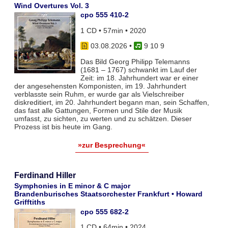
Wind Overtures Vol. 3
cpo 555 410-2
1 CD • 57min • 2020
03.08.2026
•
9 10 9
Das Bild Georg Philipp Telemanns
(1681 – 1767) schwankt im Lauf der
Zeit: im 18. Jahrhundert war er einer
der angesehensten Komponisten, im 19. Jahrhundert
verblasste sein Ruhm, er wurde gar als Vielschreiber
diskreditiert, im 20. Jahrhundert begann man, sein Schaffen,
das fast alle Gattungen, Formen und Stile der Musik
umfasst, zu sichten, zu werten und zu schätzen. Dieser
Prozess ist bis heute im Gang.
»zur Besprechung«
Ferdinand Hiller
Symphonies in E minor & C major
Brandenburisches Staatsorchester Frankfurt • Howard
Grifftiths
cpo 555 682-2
1 CD • 64min • 2024