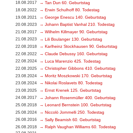
18.08.2017
→ Tan Dun 60. Geburtstag
18.08.2022
→ Erwin Schulhoff 80. Todestag
19.08.2021
→ George Enescu 140. Geburtstag
20.08.2023
→ Johann Baptist Vanhal 210. Todestag
21.08.2017
→ Wilhelm Killmayer 90. Geburtstag
21.08.2023
→ Lili Boulanger 130. Geburtstag
22.08.2018
→ Karlheinz Stockhausen 90. Geburtstag
22.08.2022
→ Claude Debussy 160. Geburtstag
22.08.2024
→ Luca Marenzio 425. Todestag
22.08.2025
→ Christopher Gibbons 410. Geburtstag
23.08.2024
→ Moritz Moszkowski 170. Geburtstag
23.08.2024
→ Nikolai Roslavets 80. Todestag
23.08.2025
→ Ernst Krenek 125. Geburtstag
24.08.2017
→ Johann Rosenmüller 400. Geburtstag
25.08.2018
→ Leonard Bernstein 100. Geburtstag
25.08.2024
→ Niccolò Jommelli 250. Todestag
26.08.2016
→ Sally Beamish 60. Geburtstag
26.08.2018
→ Ralph Vaughan Williams 60. Todestag
27.08.2021