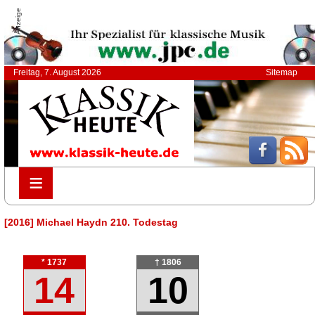
Anzeige
Freitag, 7. August 2026
Sitemap
≡
≡
[2016] Michael Haydn 210. Todestag
* 1737
† 1806
14
10