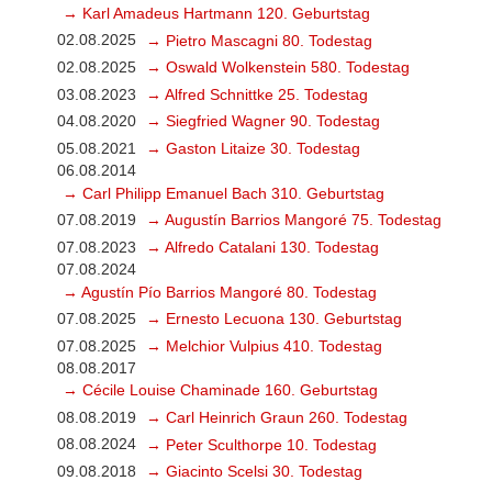
→ Karl Amadeus Hartmann 120. Geburtstag
02.08.2025
→ Pietro Mascagni 80. Todestag
02.08.2025
→ Oswald Wolkenstein 580. Todestag
03.08.2023
→ Alfred Schnittke 25. Todestag
04.08.2020
→ Siegfried Wagner 90. Todestag
05.08.2021
→ Gaston Litaize 30. Todestag
06.08.2014
→ Carl Philipp Emanuel Bach 310. Geburtstag
07.08.2019
→ Augustín Barrios Mangoré 75. Todestag
07.08.2023
→ Alfredo Catalani 130. Todestag
07.08.2024
→ Agustín Pío Barrios Mangoré 80. Todestag
07.08.2025
→ Ernesto Lecuona 130. Geburtstag
07.08.2025
→ Melchior Vulpius 410. Todestag
08.08.2017
→ Cécile Louise Chaminade 160. Geburtstag
08.08.2019
→ Carl Heinrich Graun 260. Todestag
08.08.2024
→ Peter Sculthorpe 10. Todestag
09.08.2018
→ Giacinto Scelsi 30. Todestag