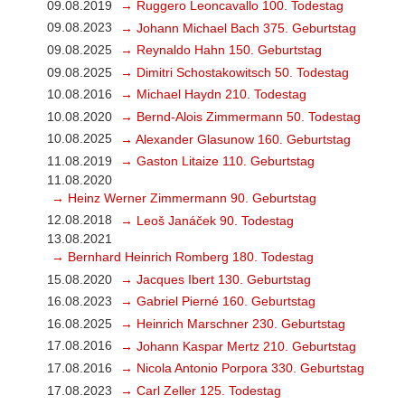
09.08.2019
→ Ruggero Leoncavallo 100. Todestag
09.08.2023
→ Johann Michael Bach 375. Geburtstag
09.08.2025
→ Reynaldo Hahn 150. Geburtstag
09.08.2025
→ Dimitri Schostakowitsch 50. Todestag
10.08.2016
→ Michael Haydn 210. Todestag
10.08.2020
→ Bernd-Alois Zimmermann 50. Todestag
10.08.2025
→ Alexander Glasunow 160. Geburtstag
11.08.2019
→ Gaston Litaize 110. Geburtstag
11.08.2020
→ Heinz Werner Zimmermann 90. Geburtstag
12.08.2018
→ Leoš Janáček 90. Todestag
13.08.2021
→ Bernhard Heinrich Romberg 180. Todestag
15.08.2020
→ Jacques Ibert 130. Geburtstag
16.08.2023
→ Gabriel Pierné 160. Geburtstag
16.08.2025
→ Heinrich Marschner 230. Geburtstag
17.08.2016
→ Johann Kaspar Mertz 210. Geburtstag
17.08.2016
→ Nicola Antonio Porpora 330. Geburtstag
17.08.2023
→ Carl Zeller 125. Todestag