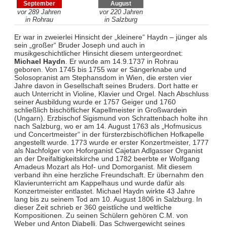
September
August
vor 289 Jahren
vor 220 Jahren
in Rohrau
in Salzburg
Er war in zweierlei Hinsicht der „kleinere“ Haydn – jünger als
sein „großer“ Bruder Joseph und auch in
musikgeschichtlicher Hinsicht diesem untergeordnet:
Michael Haydn
. Er wurde am 14.9.1737 in Rohrau
geboren. Von 1745 bis 1755 war er Sängerknabe und
Solosopranist am Stephansdom in Wien, die ersten vier
Jahre davon in Gesellschaft seines Bruders. Dort hatte er
auch Unterricht in Violine, Klavier und Orgel. Nach Abschluss
seiner Ausbildung wurde er 1757 Geiger und 1760
schließlich bischöflicher Kapellmeister in Großwardein
(Ungarn). Erzbischof Sigismund von Schrattenbach holte ihn
nach Salzburg, wo er am 14. August 1763 als „Hofmusicus
und Concertmeister“ in der fürsterzbischöflichen Hofkapelle
angestellt wurde. 1773 wurde er erster Konzertmeister, 1777
als Nachfolger von Hoforganist Cajetan Adlgasser Organist
an der Dreifaltigkeitskirche und 1782 beerbte er Wolfgang
Amadeus Mozart als Hof- und Domorganist. Mit diesem
verband ihn eine herzliche Freundschaft. Er übernahm den
Klavierunterricht am Kappelhaus und wurde dafür als
Konzertmeister entlastet. Michael Haydn wirkte 43 Jahre
lang bis zu seinem Tod am 10. August 1806 in Salzburg. In
dieser Zeit schrieb er 360 geistliche und weltliche
Kompositionen. Zu seinen Schülern gehören C.M. von
Weber und Anton Diabelli. Das Schwergewicht seines