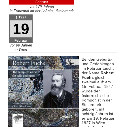
Februar
vor 179 Jahren
in Frauental an der Laßnitz, Steiermark
† 1927
19
Februar
vor 99 Jahren
in Wien
Bei den Geburts-
und Gedenktagen
im Februar taucht
der Name
Robert
Fuchs
gleich
zweimal auf: am
15. Februar 1847
wurde der
österreichische
Komponist in der
Steiermark
geboren, mit
achtzig Jahren ist
er am 19. Februar
1927 in Wien