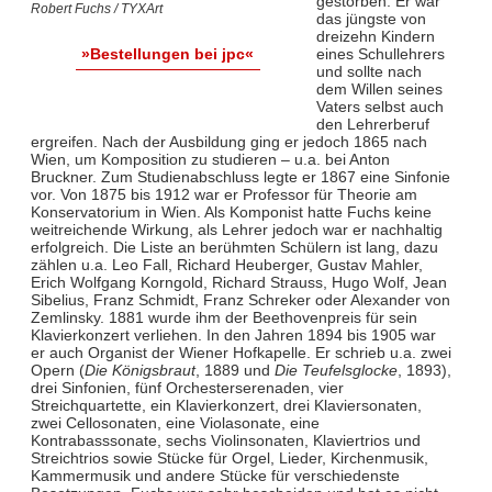
gestorben. Er war
Robert Fuchs / TYXArt
das jüngste von
dreizehn Kindern
eines Schullehrers
»Bestellungen bei jpc«
und sollte nach
dem Willen seines
Vaters selbst auch
den Lehrerberuf
ergreifen. Nach der Ausbildung ging er jedoch 1865 nach
Wien, um Komposition zu studieren – u.a. bei Anton
Bruckner. Zum Studienabschluss legte er 1867 eine Sinfonie
vor. Von 1875 bis 1912 war er Professor für Theorie am
Konservatorium in Wien. Als Komponist hatte Fuchs keine
weitreichende Wirkung, als Lehrer jedoch war er nachhaltig
erfolgreich. Die Liste an berühmten Schülern ist lang, dazu
zählen u.a. Leo Fall, Richard Heuberger, Gustav Mahler,
Erich Wolfgang Korngold, Richard Strauss, Hugo Wolf, Jean
Sibelius, Franz Schmidt, Franz Schreker oder Alexander von
Zemlinsky. 1881 wurde ihm der Beethovenpreis für sein
Klavierkonzert verliehen. In den Jahren 1894 bis 1905 war
er auch Organist der Wiener Hofkapelle. Er schrieb u.a. zwei
Opern (
Die Königsbraut
, 1889 und
Die Teufelsglocke
, 1893),
drei Sinfonien, fünf Orchesterserenaden, vier
Streichquartette, ein Klavierkonzert, drei Klaviersonaten,
zwei Cellosonaten, eine Violasonate, eine
Kontrabasssonate, sechs Violinsonaten, Klaviertrios und
Streichtrios sowie Stücke für Orgel, Lieder, Kirchenmusik,
Kammermusik und andere Stücke für verschiedenste