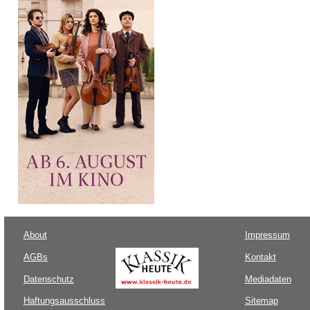
About
Impressum
AGBs
Kontakt
Datenschutz
Mediadaten
Haftungsausschluss
Sitemap