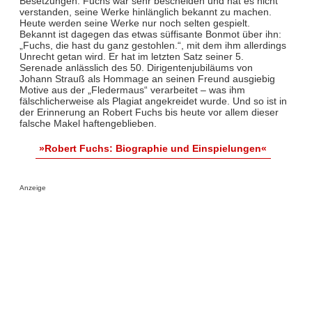
Besetzungen. Fuchs war sehr bescheiden und hat es nicht
verstanden, seine Werke hinlänglich bekannt zu machen.
Heute werden seine Werke nur noch selten gespielt.
Bekannt ist dagegen das etwas süffisante Bonmot über ihn:
„Fuchs, die hast du ganz gestohlen.“, mit dem ihm allerdings
Unrecht getan wird. Er hat im letzten Satz seiner 5.
Serenade anlässlich des 50. Dirigentenjubiläums von
Johann Strauß als Hommage an seinen Freund ausgiebig
Motive aus der „Fledermaus“ verarbeitet – was ihm
fälschlicherweise als Plagiat angekreidet wurde. Und so ist in
der Erinnerung an Robert Fuchs bis heute vor allem dieser
falsche Makel haftengeblieben.
»Robert Fuchs: Biographie und Einspielungen«
Anzeige