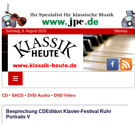
Anzeige
Samstag, 8. August 2026
Sitemap
≡
≡
CD • SACD • DVD-Audio • DVD Video
Besprechung CDEdition Klavier-Festival Ruhr
Portraits V