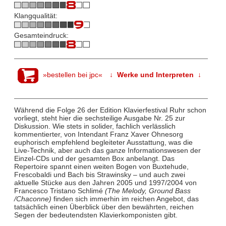
Klangqualität:
Gesamteindruck:
»bestellen bei jpc«
↓ Werke und Interpreten ↓
Während die Folge 26 der Edition Klavierfestival Ruhr schon
vorliegt, steht hier die sechsteilige Ausgabe Nr. 25 zur
Diskussion. Wie stets in solider, fachlich verlässlich
kommentierter, von Intendant Franz Xaver Ohnesorg
euphorisch empfehlend begleiteter Ausstattung, was die
Live-Technik, aber auch das ganze Informationswesen der
Einzel-CDs und der gesamten Box anbelangt. Das
Repertoire spannt einen weiten Bogen von Buxtehude,
Frescobaldi und Bach bis Strawinsky – und auch zwei
aktuelle Stücke aus den Jahren 2005 und 1997/2004 von
Francesco Tristano Schlimé
(The Melody, Ground Bass
/Chaconne)
finden sich immerhin im reichen Angebot, das
tatsächlich einen Überblick über den bewährten, reichen
Segen der bedeutendsten Klavierkomponisten gibt.