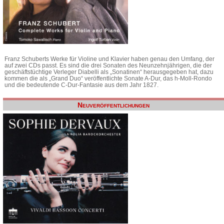
Franz Schuberts Werke für Violine und Klavier haben genau den Umfang, der
auf zwei CDs passt. Es sind die drei Sonaten des Neunzehnjährigen, die der
geschäftstüchtige Verleger Diabelli als „Sonatinen“ herausgegeben hat, dazu
kommen die als „Grand Duo“ veröffentlichte Sonate A-Dur, das h-Moll-Rondo
und die bedeutende C-Dur-Fantasie aus dem Jahr 1827.
Neuveröffentlichungen