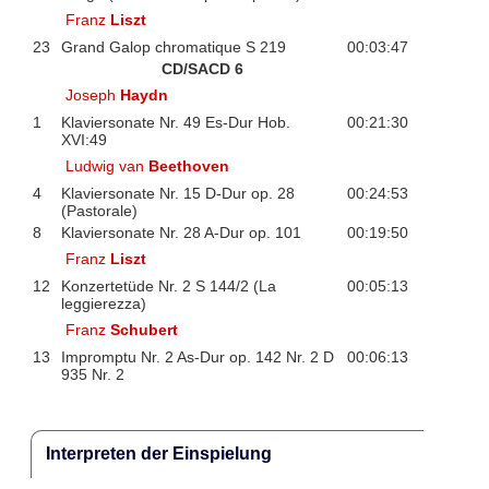
Franz
Liszt
23
Grand Galop chromatique S 219
00:03:47
CD/SACD 6
Joseph
Haydn
1
Klaviersonate Nr. 49 Es-Dur Hob.
00:21:30
XVI:49
Ludwig van
Beethoven
4
Klaviersonate Nr. 15 D-Dur op. 28
00:24:53
(Pastorale)
8
Klaviersonate Nr. 28 A-Dur op. 101
00:19:50
Franz
Liszt
12
Konzertetüde Nr. 2 S 144/2 (La
00:05:13
leggierezza)
Franz
Schubert
13
Impromptu Nr. 2 As-Dur op. 142 Nr. 2 D
00:06:13
935 Nr. 2
Interpreten der Einspielung