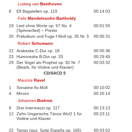
Ludwig van
Beethoven
8
Elf Bagatellen op. 119
00:14:03
Felix
Mendelssohn Bartholdy
19
Lied ohne Worte op. 67 No. 4
00:01:55
(Spinnerlied) – Presto
20
Präludium und Fuge f-Moll op. 35 Nr. 5
00:06:31
Robert
Schumann
22
Arabeske C-Dur op. 18
00:05:36
23
Humoreske B-Dur op. 20
00:29:45
29
Der Vogel als Prophet op. 82 Nr. 7
00:03:32
(Bearb. für Violine und Klavier)
CD/SACD 5
Maurice
Ravel
1
Sonatine fis-Moll
00:10:02
4
Miroirs
00:25:14
Johannes
Brahms
9
Drei Intermezzi op. 117
00:13:13
12
Zehn Ungarische Tänze WoO 1 für
00:23:11
Violine und Klavier
22
Tango (aus: Suite España op. 165)
00:03:02