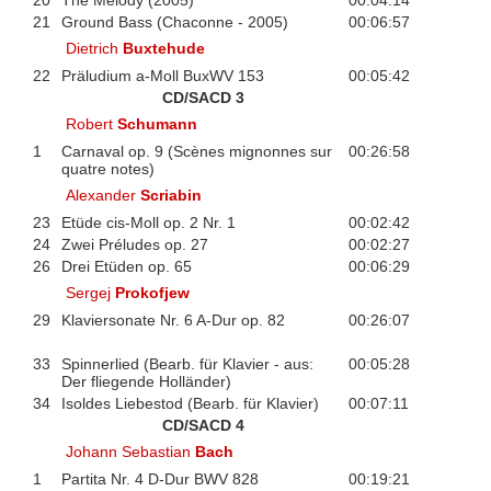
21
Ground Bass (Chaconne - 2005)
00:06:57
Dietrich
Buxtehude
22
Präludium a-Moll BuxWV 153
00:05:42
CD/SACD 3
Robert
Schumann
1
Carnaval op. 9 (Scènes mignonnes sur
00:26:58
quatre notes)
Alexander
Scriabin
23
Etüde cis-Moll op. 2 Nr. 1
00:02:42
24
Zwei Préludes op. 27
00:02:27
26
Drei Etüden op. 65
00:06:29
Sergej
Prokofjew
29
Klaviersonate Nr. 6 A-Dur op. 82
00:26:07
33
Spinnerlied (Bearb. für Klavier - aus:
00:05:28
Der fliegende Holländer)
34
Isoldes Liebestod (Bearb. für Klavier)
00:07:11
CD/SACD 4
Johann Sebastian
Bach
1
Partita Nr. 4 D-Dur BWV 828
00:19:21