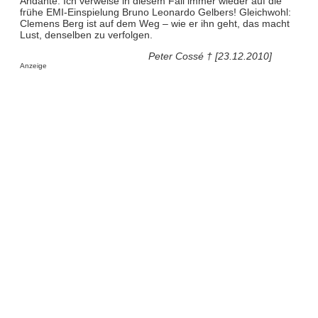
Andante. Ich verweise in diesem Fall immer wieder auf die
frühe EMI-Einspielung Bruno Leonardo Gelbers! Gleichwohl:
Clemens Berg ist auf dem Weg – wie er ihn geht, das macht
Lust, denselben zu verfolgen.
Peter Cossé † [23.12.2010]
Anzeige