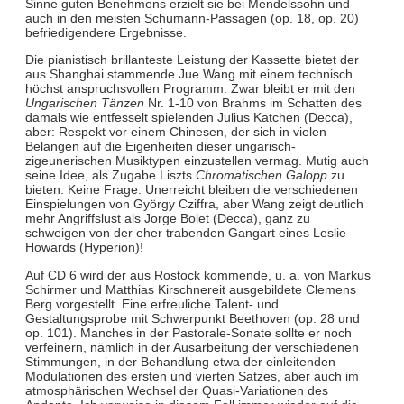
Sinne guten Benehmens erzielt sie bei Mendelssohn und
auch in den meisten Schumann-Passagen (op. 18, op. 20)
befriedigendere Ergebnisse.
Die pianistisch brillanteste Leistung der Kassette bietet der
aus Shanghai stammende Jue Wang mit einem technisch
höchst anspruchsvollen Programm. Zwar bleibt er mit den
Ungarischen Tänzen
Nr. 1-10 von Brahms im Schatten des
damals wie entfesselt spielenden Julius Katchen (Decca),
aber: Respekt vor einem Chinesen, der sich in vielen
Belangen auf die Eigenheiten dieser ungarisch-
zigeunerischen Musiktypen einzustellen vermag. Mutig auch
seine Idee, als Zugabe Liszts
Chromatischen Galopp
zu
bieten. Keine Frage: Unerreicht bleiben die verschiedenen
Einspielungen von György Cziffra, aber Wang zeigt deutlich
mehr Angriffslust als Jorge Bolet (Decca), ganz zu
schweigen von der eher trabenden Gangart eines Leslie
Howards (Hyperion)!
Auf CD 6 wird der aus Rostock kommende, u. a. von Markus
Schirmer und Matthias Kirschnereit ausgebildete Clemens
Berg vorgestellt. Eine erfreuliche Talent- und
Gestaltungsprobe mit Schwerpunkt Beethoven (op. 28 und
op. 101). Manches in der Pastorale-Sonate sollte er noch
verfeinern, nämlich in der Ausarbeitung der verschiedenen
Stimmungen, in der Behandlung etwa der einleitenden
Modulationen des ersten und vierten Satzes, aber auch im
atmosphärischen Wechsel der Quasi-Variationen des