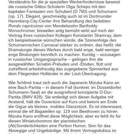
Verständnis für die je speziellen Werkerfordernisse beweist
die russische Gililov-Schülerin Olga Scheps mit den
kapitalen Fantasien von Schubert (D 760) und Schumann
(op. 17). Elegant, geschmeidig auch ist im Dortmunder
Harenberg-City-Center ihre Behandlung des beliebten
Rondo capriccioso
von Mendelssohn Bartholdy.
Monochromer, bisweilen artig bemüht wirkt auf mich der
Vortrag ihres russischen Kollegen Konstantin Shamray, dem
ich beispielsweise wünschen würde, die Szenenfolge des
Schumannschen
Carnaval
stärker zu ordnen, das heißt: die
Dramaturgie dieses Werkes durch bald enge, bald weniger
enge Bindungen kenntlich zu machen. Kundig – sozusagen
in russischer Umgangssprache – gelingen ihm die
ausgewählten Scriabin-Préludes und -Etüden, flott und
zutreffend arbeitsfreudig das zugegebene Spinnerlied aus
dem Fliegenden Holländer in der Liszt-Übertragung.
Wie Schlimé traut sich auch die Japanerin Mizuka Kano an
eine Bach-Partita – in diesem Fall (konkret: im Düsseldorfer
Schumann-Saal) an die ausgreifend konzipierte D-Dur-
Partita (BWV 828). Sie entledigt sich dieser Aufgabe mit
Anstand, hält die Ouvertüre auf Kurs und betont am Ende
die Gigue als kleines, mobiles Glanzstück. Es ist interessant,
einmal die elf
Bagatellen
op. 119 von Beethoven zu hören.
Mizuka Kano eröffnet diese Möglichkeit, aber es fehlt ihr für
diesen Miniaturkosmos der pianistischen
(Ab)Sonderlichkeiten eine Portion Humor, Sinn für das
Abwegige und Ungebärdige. Mit ihrem Vortragsduktus im