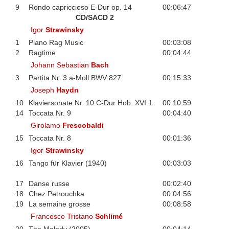
9
Rondo capriccioso E-Dur op. 14
00:06:47
CD/SACD 2
Igor
Strawinsky
1
Piano Rag Music
00:03:08
2
Ragtime
00:04:44
Johann Sebastian
Bach
3
Partita Nr. 3 a-Moll BWV 827
00:15:33
Joseph
Haydn
10
Klaviersonate Nr. 10 C-Dur Hob. XVI:1
00:10:59
14
Toccata Nr. 9
00:04:40
Girolamo
Frescobaldi
15
Toccata Nr. 8
00:01:36
Igor
Strawinsky
16
Tango für Klavier (1940)
00:03:03
17
Danse russe
00:02:40
18
Chez Petrouchka
00:04:56
19
La semaine grosse
00:08:58
Francesco Tristano
Schlimé
20
The Melody (2005)
00:04:14