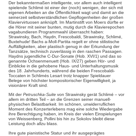
Der bekanntermaßen intelligente, vor allem auch intelligent
spielende Schlimé ist einer der (noch) wenigen, der sich mit
eigenen Arbeiten an die Öffentlichkeit wagt und damit an die
seinerzeit selbstverständlichen Gepflogenheiten der großen
Klaviervirtuosen anknüpft. Im Martinstift von Moers dürfte er
die Hörer mit seiner bunten, mutig durch die Klavierepochen
vagabundieren Programmwahl überrascht haben:
Strawinsky, Bach, Haydn, Frescobaldi, Strawinsky, Schlimé,
Buxtehude! Bachs a-Moll-Partita regelt er ohne stilistische
Auffälligkeiten, aber plastisch genug in der Erkundung der
Tanzsätze, technisch zuverlässig in den raschen Passagen.
Haydns jugendliche C-Dur-Sonate (Hob. XVI/1) und das so
genannte Ochsenmenuett (Hob. IX/27) geben Hör- und
Einblicke in die gehobene Haus- und Unterhaltungsmusik
des 18. Jahrhunderts, während die beiden Frescobaldi-
Toccaten in Schlimés Lesart trotz knapper Spieldauer
Belege von höchster kompositorischer Eigenwilligkeit, ja
visionärer Kraft sind.
Mit der
Petruschka-Suite
von Strawinsky gerät Schlimé – vor
allem im dritten Teil – an die Grenzen seiner manuell-
physischen Belastbarkeit. Im schönen, unwiderruflichen
Moment des Konzerterlebens mag eine solche Wiedergabe
ihre Berechtigung haben, im Kreis der vielen Einspielungen
von Weissenberg, Pollini bis hin zu Sokolov bleibt diese
Leistung doch allzu blass.
Ihre gute pianistische Statur und ihr ausgeprägtes