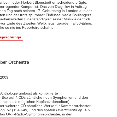
renboim oder Herbert Blomstedt entscheidend prägte.
nerregender Komponist. Das von Diaghilev in Auftrag
inen Tag nach seinem 17. Geburtstag in London aus der
äten und der trotz spürbarer Einflüsse Nadia Boulangers
erkenswerten Eigenständigkeit seiner Musik eigentlich
vor Ende des Zweiten Weltkriegs, gerade mal 30-jährig,
e so nie ins Repertoire schafften.
esprechung«
ber Orchestra
 2009
Anthologie umfasst als kombinierte
ner Box auf 4 CDs sämtliche neun Symphonien und den
nächst als möglichen Kopfsatz derselben)
iner weiteren CD sämtliche Werke für Kammerorchester
 op. 67
(1948-49) und des späten
Divertimento op. 107
l das ORF-Radio-Symphonieorchester, in den