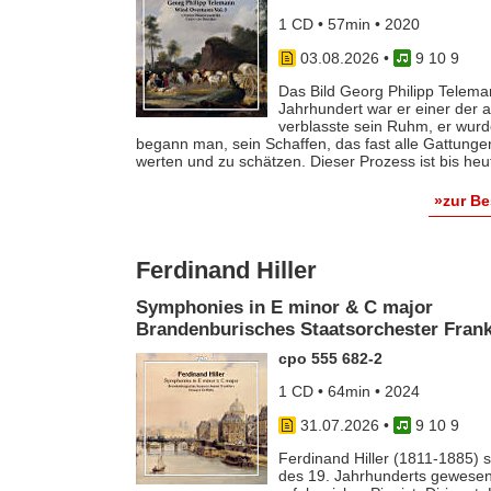
1 CD • 57min • 2020
03.08.2026
•
9 10 9
Das Bild Georg Philipp Telema
Jahrhundert war er einer der
verblasste sein Ruhm, er wurde
begann man, sein Schaffen, das fast alle Gattunge
werten und zu schätzen. Dieser Prozess ist bis he
»zur B
Ferdinand Hiller
Symphonies in E minor & C major
Brandenburisches Staatsorchester Frankf
cpo 555 682-2
1 CD • 64min • 2024
31.07.2026
•
9 10 9
Ferdinand Hiller (1811-1885) s
des 19. Jahrhunderts gewesen 