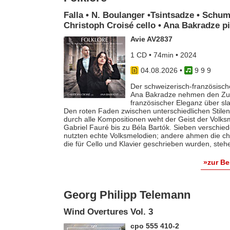
Falla • N. Boulanger •Tsintsadze • Schum
Christoph Croisé cello • Ana Bakradze p
Avie AV2837
1 CD • 74min • 2024
04.08.2026
•
9 9 9
Der schweizerisch-französische
Ana Bakradze nehmen den Zuhö
französischer Eleganz über s
Den roten Faden zwischen unterschiedlichen Stilen 
durch alle Kompositionen weht der Geist der Volk
Gabriel Fauré bis zu Béla Bartók. Sieben verschie
nutzten echte Volksmelodien; andere ahmen die ch
die für Cello und Klavier geschrieben wurden, steh
»zur B
Georg Philipp Telemann
Wind Overtures Vol. 3
cpo 555 410-2