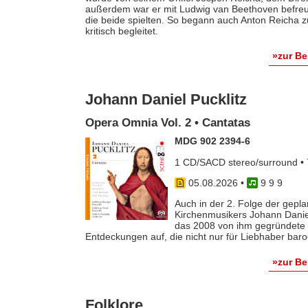
außerdem war er mit Ludwig van Beethoven befreun
die beide spielten. So begann auch Anton Reicha
kritisch begleitet.
»zur B
Johann Daniel Pucklitz
Opera Omnia Vol. 2 • Cantatas
MDG 902 2394-6
1 CD/SACD stereo/surround • 
05.08.2026
•
9 9 9
Auch in der 2. Folge der gep
Kirchenmusikers Johann Danie
das 2008 von ihm gegründete 
Entdeckungen auf, die nicht nur für Liebhaber baro
»zur B
Folklore