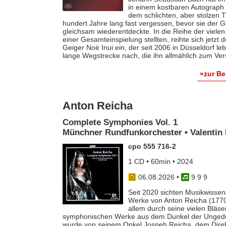
in einem kostbaren Autograph f
dem schlichten, aber stolzen T
hundert Jahre lang fast vergessen, bevor sie der
gleichsam wiederentdeckte. In die Reihe der vielen
einer Gesamteinspielung stellten, reihte sich jetzt
Geiger Noé Inui ein, der seit 2006 in Düsseldorf le
lange Wegstrecke nach, die ihn allmählich zum Ver
»zur B
Anton Reicha
Complete Symphonies Vol. 1
Münchner Rundfunkorchester • Valentin 
cpo 555 716-2
1 CD • 60min • 2024
06.08.2026
•
9 9 9
Seit 2020 sichten Musikwissens
Werke von Anton Reicha (1770-
allem durch seine vielen Bläse
symphonischen Werke aus dem Dunkel der Ungedruc
wurde von seinem Onkel Jospeh Reicha, dem Direkto