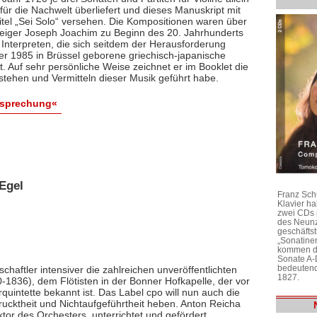
ür die Nachwelt überliefert und dieses Manuskript mit
itel „Sei Solo“ versehen. Die Kompositionen waren über
 Geiger Joseph Joachim zu Beginn des 20. Jahrhunderts
 Interpreten, die sich seitdem der Herausforderung
 der 1985 in Brüssel geborene griechisch-japanische
bt. Auf sehr persönliche Weise zeichnet er im Booklet die
stehen und Vermitteln dieser Musik geführt habe.
esprechung«
Egel
Franz Sch
Klavier h
zwei CDs 
des Neunz
geschäftst
„Sonatine
kommen di
Sonate A-
bedeutend
chaftler intensiver die zahlreichen unveröffentlichten
1827.
1836), dem Flötisten in der Bonner Hofkapelle, der vor
rquintette bekannt ist. Das Label cpo will nun auch die
ktheit und Nichtaufgeführtheit heben. Anton Reicha
r des Orchesters, unterrichtet und gefördert,