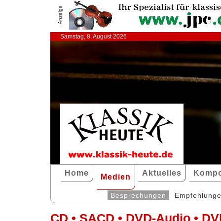
Anzeige
Samstag, 8. August 2026
Home
Aktuelles
Kompo
Medien
Besprechungen
Empfehlung
CD • SACD • DVD-Audio • DV