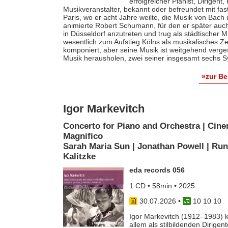
erfolgreicher Pianist, Dirigent
Musikveranstalter, bekannt oder befreundet mit fas
Paris, wo er acht Jahre weilte, die Musik von Bach
animierte Robert Schumann, für den er später auch 
in Düsseldorf anzutreten und trug als städtischer M
wesentlich zum Aufstieg Kölns als musikalisches Z
komponiert, aber seine Musik ist weitgehend verges
Musik herausholen, zwei seiner insgesamt sechs S
»zur B
Igor Markevitch
Concerto for Piano and Orchestra | Cine
Magnifico
Sarah Maria Sun | Jonathan Powell | Run
Kalitzke
eda records 056
1 CD • 58min • 2025
30.07.2026
•
10 10 10
Igor Markevitch (1912–1983) k
allem als stilbildenden Dirige