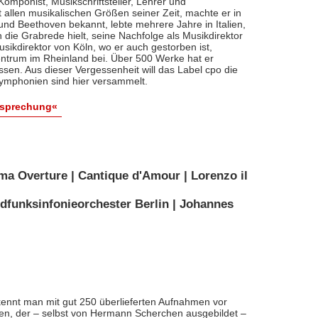
, Komponist, Musikschriftsteller, Lehrer und
t allen musikalischen Größen seiner Zeit, machte er in
 und Beethoven bekannt, lebte mehrere Jahre in Italien,
die Grabrede hielt, seine Nachfolge als Musikdirektor
usikdirektor von Köln, wo er auch gestorben ist,
entrum im Rheinland bei. Über 500 Werke hat er
sen. Aus dieser Vergessenheit will das Label cpo die
ymphonien sind hier versammelt.
esprechung«
ma Overture | Cantique d'Amour | Lorenzo il
dfunksinfonieorchester Berlin | Johannes
ennt man mit gut 250 überlieferten Aufnahmen vor
nten, der – selbst von Hermann Scherchen ausgebildet –