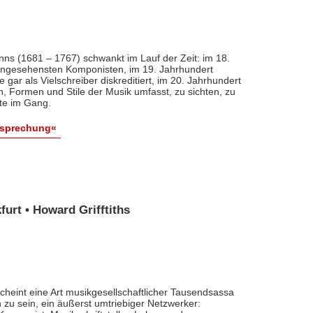
nns (1681 – 1767) schwankt im Lauf der Zeit: im 18.
 angesehensten Komponisten, im 19. Jahrhundert
 gar als Vielschreiber diskreditiert, im 20. Jahrhundert
n, Formen und Stile der Musik umfasst, zu sichten, zu
ute im Gang.
esprechung«
urt • Howard Grifftiths
cheint eine Art musikgesellschaftlicher Tausendsassa
zu sein, ein äußerst umtriebiger Netzwerker: