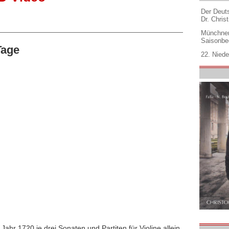
Der Deuts
Dr. Christ
Münchner
Saisonbe
Tage
22. Niede
ahr 1720 je drei Sonaten und Partiten für Violine allein