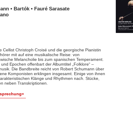
ann • Bartók • Fauré Sarasate
iano
 Cellist Christoph Croisé und die georgische Pianistin
rer mit auf eine musikalische Reise: von
lawische Melancholie bis zum spanischen Temperament.
und Epochen offenbart der Albumtitel „Folklore“ –
smusik. Die Bandbreite reicht von Robert Schumann über
dene Komponisten erklingen insgesamt. Einige von ihnen
arakteristischen Klänge und Rhythmen nach. Stücke,
en neben Transkriptionen.
esprechung«