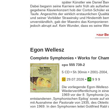
später Künstler wie Daniel Ba
Dabei begann seine Karriere sehr früh als aufsehe
gegebene Klavierkonzert hob der Cortot-Schüler e
Taufe. Angesichts der wirklich erstaunlichen Qualit
und seiner Vorbilder Strawinsky und Hindemith bem
unverständlich, gab der Maestro das Komponieren 
jedoch abrupt auf. Kein Wunder, dass es seine Werk
»zur B
Egon Wellesz
Complete Symphonies • Works for Cham
cpo 555 739-2
5 CD • 5h 30min • 2001-2004,
29.07.2026
•
9 9 9
Die vorliegende Egon-Wellesz-
Wiederveröffentlichung in ei
1969 vor der 8. Symphonie (zu
entstandenen ‚Symphonischen Epilog‘ sowie auf e
mit Ausnahme der
Pastorale
von 1935, des
Oktetts
von 1969. In den Symphonien leitet Gottfried Rab