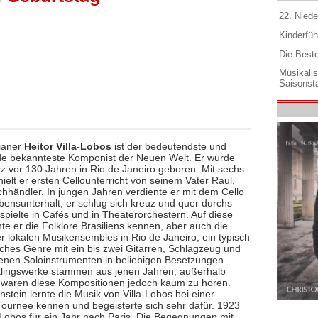
22. Niede
Kinderfüh
Die Best
Musikali
Saisonsta
lianer
Heitor Villa-Lobos
ist der bedeutendste und
de bekannteste Komponist der Neuen Welt. Er wurde
z vor 130 Jahren in Rio de Janeiro geboren. Mit sechs
ielt er ersten Cellounterricht von seinem Vater Raul,
hhändler. In jungen Jahren verdiente er mit dem Cello
bensunterhalt, er schlug sich kreuz und quer durchs
spielte in Cafés und in Theaterorchestern. Auf diese
te er die Folklore Brasiliens kennen, aber auch die
r lokalen Musikensembles in Rio de Janeiro, ein typisch
sches Genre mit ein bis zwei Gitarren, Schlagzeug und
enen Soloinstrumenten in beliebigen Besetzungen.
tlingswerke stammen aus jenen Jahren, außerhalb
s waren diese Kompositionen jedoch kaum zu hören.
nstein lernte die Musik von Villa-Lobos bei einer
-Tournee kennen und begeisterte sich sehr dafür. 1923
a-Lobos für ein Jahr nach Paris. Die Begegnungen mit