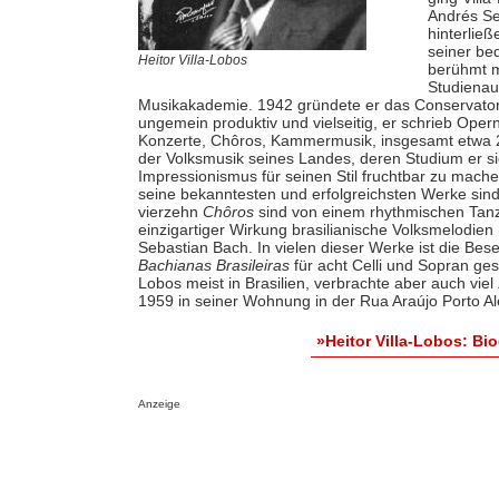
Andrés Se
hinterließ
seiner bed
Heitor Villa-Lobos
berühmt m
Studienauf
Musikakademie. 1942 gründete er das Conservatori
ungemein produktiv und vielseitig, er schrieb Opern
Konzerte, Chôros, Kammermusik, insgesamt etwa 
der Volksmusik seines Landes, deren Studium er s
Impressionismus für seinen Stil fruchtbar zu machen
seine bekanntesten und erfolgreichsten Werke sind 
vierzehn
Chôros
sind von einem rhythmischen Tanz 
einzigartiger Wirkung brasilianische Volksmelodien
Sebastian Bach. In vielen dieser Werke ist die Bes
Bachianas Brasileiras
für acht Celli und Sopran ge
Lobos meist in Brasilien, verbrachte aber auch viel
1959 in seiner Wohnung in der Rua Araújo Porto A
»Heitor Villa-Lobos: B
Anzeige