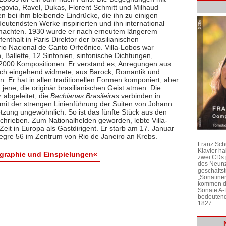
govia, Ravel, Dukas, Florent Schmitt und Milhaud
en bei ihm bleibende Eindrücke, die ihn zu einigen
eutendsten Werke inspirierten und ihn international
achten. 1930 wurde er nach erneutem längerem
enthalt in Paris Direktor der brasilianischen
o Nacional de Canto Orfeônico. Villa-Lobos war
, Ballette, 12 Sinfonien, sinfonische Dichtungen,
2000 Kompositionen. Er verstand es, Anregungen aus
ich eingehend widmete, aus Barock, Romantik und
. Er hat in allen traditionellen Formen komponiert, aber
jene, die originär brasilianischen Geist atmen. Die
abgeleitet, die
Bachianas Brasileiras
verbinden in
 mit der strengen Linienführung der Suiten von Johann
etzung ungewöhnlich. So ist das fünfte Stück aus den
schrieben. Zum Nationalhelden geworden, lebte Villa-
 Zeit in Europa als Gastdirigent. Er starb am 17. Januar
legre 56 im Zentrum von Rio de Janeiro an Krebs.
Franz Sch
Klavier h
iographie und Einspielungen«
zwei CDs 
des Neunz
geschäftst
„Sonatine
kommen di
Sonate A-
bedeutend
1827.