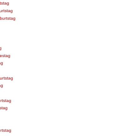
tstag
rtstag
burtstag
g
estag
ag
urtstag
ag
rtstag
stag
rtstag