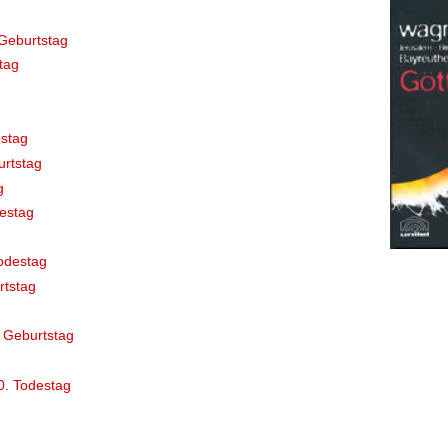
Geburtstag
tag
stag
rtstag
g
destag
odestag
rtstag
 Geburtstag
0. Todestag