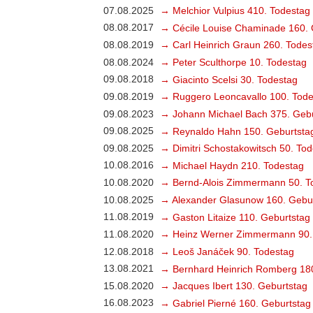
07.08.2025
→ Melchior Vulpius 410. Todestag
08.08.2017
→ Cécile Louise Chaminade 160. 
08.08.2019
→ Carl Heinrich Graun 260. Todes
08.08.2024
→ Peter Sculthorpe 10. Todestag
09.08.2018
→ Giacinto Scelsi 30. Todestag
09.08.2019
→ Ruggero Leoncavallo 100. Tode
09.08.2023
→ Johann Michael Bach 375. Gebu
09.08.2025
→ Reynaldo Hahn 150. Geburtsta
09.08.2025
→ Dimitri Schostakowitsch 50. To
10.08.2016
→ Michael Haydn 210. Todestag
10.08.2020
→ Bernd-Alois Zimmermann 50. T
10.08.2025
→ Alexander Glasunow 160. Gebu
11.08.2019
→ Gaston Litaize 110. Geburtstag
11.08.2020
→ Heinz Werner Zimmermann 90.
12.08.2018
→ Leoš Janáček 90. Todestag
13.08.2021
→ Bernhard Heinrich Romberg 18
15.08.2020
→ Jacques Ibert 130. Geburtstag
16.08.2023
→ Gabriel Pierné 160. Geburtstag