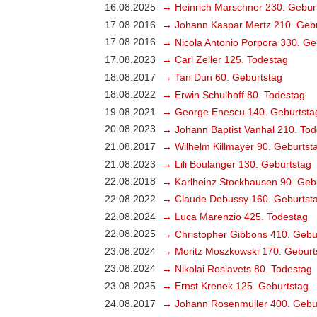
16.08.2025
→ Heinrich Marschner 230. Gebur
17.08.2016
→ Johann Kaspar Mertz 210. Gebu
17.08.2016
→ Nicola Antonio Porpora 330. Ge
17.08.2023
→ Carl Zeller 125. Todestag
18.08.2017
→ Tan Dun 60. Geburtstag
18.08.2022
→ Erwin Schulhoff 80. Todestag
19.08.2021
→ George Enescu 140. Geburtsta
20.08.2023
→ Johann Baptist Vanhal 210. Tod
21.08.2017
→ Wilhelm Killmayer 90. Geburtst
21.08.2023
→ Lili Boulanger 130. Geburtstag
22.08.2018
→ Karlheinz Stockhausen 90. Geb
22.08.2022
→ Claude Debussy 160. Geburtst
22.08.2024
→ Luca Marenzio 425. Todestag
22.08.2025
→ Christopher Gibbons 410. Gebu
23.08.2024
→ Moritz Moszkowski 170. Geburt
23.08.2024
→ Nikolai Roslavets 80. Todestag
23.08.2025
→ Ernst Krenek 125. Geburtstag
24.08.2017
→ Johann Rosenmüller 400. Gebu