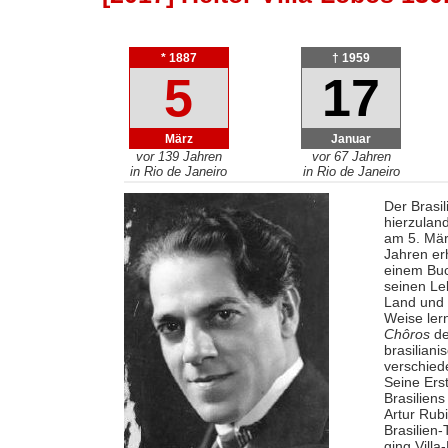
* 1887
† 1959
5
17
März
Januar
vor 139 Jahren
vor 67 Jahren
in Rio de Janeiro
in Rio de Janeiro
Der Brasi
hierzulan
am 5. Mär
Jahren erh
einem Buc
seinen Le
Land und 
Weise lern
Chôros
de
brasiliani
verschied
Seine Ers
Brasilien
Artur Rubi
Brasilien
ging Vill