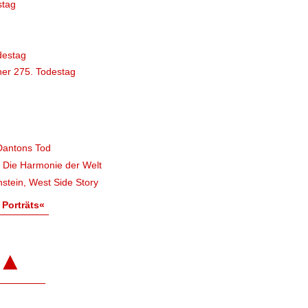
stag
destag
er 275. Todestag
Dantons Tod
, Die Harmonie der Welt
stein, West Side Story
 Porträts«
▲