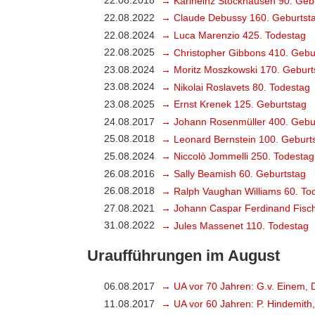
22.08.2018
→ Karlheinz Stockhausen 90. Geb
22.08.2022
→ Claude Debussy 160. Geburtst
22.08.2024
→ Luca Marenzio 425. Todestag
22.08.2025
→ Christopher Gibbons 410. Gebu
23.08.2024
→ Moritz Moszkowski 170. Geburt
23.08.2024
→ Nikolai Roslavets 80. Todestag
23.08.2025
→ Ernst Krenek 125. Geburtstag
24.08.2017
→ Johann Rosenmüller 400. Gebu
25.08.2018
→ Leonard Bernstein 100. Geburt
25.08.2024
→ Niccolò Jommelli 250. Todestag
26.08.2016
→ Sally Beamish 60. Geburtstag
26.08.2018
→ Ralph Vaughan Williams 60. To
27.08.2021
→ Johann Caspar Ferdinand Fisch
31.08.2022
→ Jules Massenet 110. Todestag
Uraufführungen im August
06.08.2017
→ UA vor 70 Jahren: G.v. Einem, 
11.08.2017
→ UA vor 60 Jahren: P. Hindemith