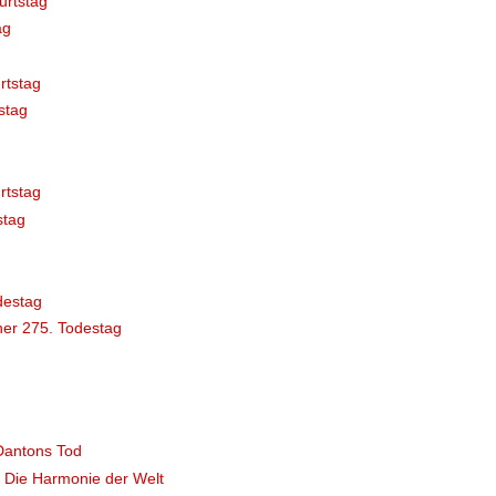
urtstag
ag
rtstag
stag
rtstag
stag
destag
er 275. Todestag
Dantons Tod
, Die Harmonie der Welt