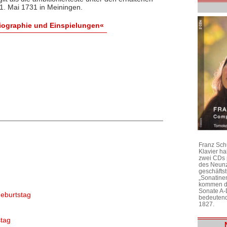
1. Mai 1731 in Meiningen.
ographie und Einspielungen«
Franz Sch
Klavier h
zwei CDs 
des Neunz
geschäftst
„Sonatine
kommen di
Sonate A-
eburtstag
bedeutend
1827.
tag