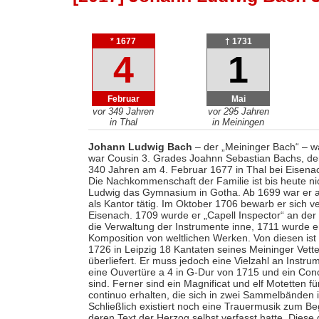
* 1677
† 1731
4
1
Februar
Mai
vor 349 Jahren
vor 295 Jahren
in Thal
in Meiningen
Johann Ludwig Bach
– der „Meininger Bach“ – w
war Cousin 3. Grades Joahnn Sebastian Bachs, der
340 Jahren am 4. Februar 1677 in Thal bei Eisenac
Die Nachkommenschaft der Familie ist bis heute n
Ludwig das Gymnasium in Gotha. Ab 1699 war er a
als Kantor tätig. Im Oktober 1706 bewarb er sich v
Eisenach. 1709 wurde er „Capell Inspector“ an der 
die Verwaltung der Instrumente inne, 1711 wurde e
Komposition von weltlichen Werken. Von diesen ist
1726 in Leipzig 18 Kantaten seines Meininger Vett
überliefert. Er muss jedoch eine Vielzahl an Inst
eine Ouvertüre a 4 in G-Dur von 1715 und ein Concer
sind. Ferner sind ein Magnificat und elf Motetten
continuo erhalten, die sich in zwei Sammelbänden 
Schließlich existiert noch eine Trauermusik zum 
deren Text der Herzog selbst verfasst hatte. Diese g