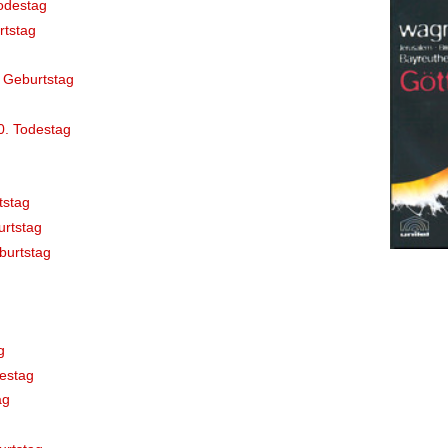
odestag
rtstag
 Geburtstag
0. Todestag
tstag
rtstag
burtstag
g
estag
ag