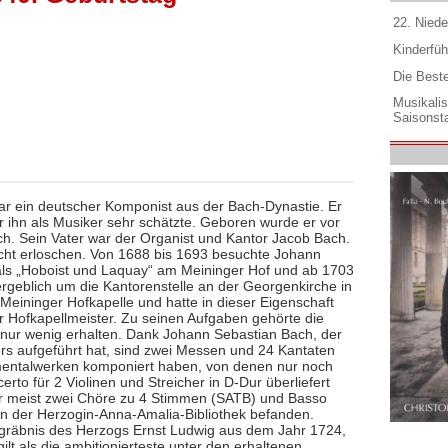
22. Niede
Kinderfüh
Die Best
Musikali
Saisonsta
ar ein deutscher Komponist aus der Bach-Dynastie. Er
 ihn als Musiker sehr schätzte. Geboren wurde er vor
h. Sein Vater war der Organist und Kantor Jacob Bach.
icht erloschen. Von 1688 bis 1693 besuchte Johann
ls „Hoboist und Laquay“ am Meininger Hof und ab 1703
ergeblich um die Kantorenstelle an der Georgenkirche in
Meininger Hofkapelle und hatte in dieser Eigenschaft
r Hofkapellmeister. Zu seinen Aufgaben gehörte die
 nur wenig erhalten. Dank Johann Sebastian Bach, der
ers aufgeführt hat, sind zwei Messen und 24 Kantaten
rumentalwerken komponiert haben, von denen nur noch
to für 2 Violinen und Streicher in D-Dur überliefert
 für meist zwei Chöre zu 4 Stimmen (SATB) und Basso
in der Herzogin-Anna-Amalia-Bibliothek befanden.
Begräbnis des Herzogs Ernst Ludwig aus dem Jahr 1724,
ilt als die ambitionierteste unter den erhaltenen