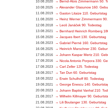
10.08.2020
→ Bernd-Alois Zimmermann 50. T
10.08.2025
→ Alexander Glasunow 160. Gebu
11.08.2019
→ Gaston Litaize 110. Geburtstag
11.08.2020
→ Heinz Werner Zimmermann 90.
12.08.2018
→ Leoš Janáček 90. Todestag
13.08.2021
→ Bernhard Heinrich Romberg 18
15.08.2020
→ Jacques Ibert 130. Geburtstag
16.08.2023
→ Gabriel Pierné 160. Geburtstag
16.08.2025
→ Heinrich Marschner 230. Gebur
17.08.2016
→ Johann Kaspar Mertz 210. Gebu
17.08.2016
→ Nicola Antonio Porpora 330. Ge
17.08.2023
→ Carl Zeller 125. Todestag
18.08.2017
→ Tan Dun 60. Geburtstag
18.08.2022
→ Erwin Schulhoff 80. Todestag
19.08.2021
→ George Enescu 140. Geburtsta
20.08.2023
→ Johann Baptist Vanhal 210. Tod
21.08.2017
→ Wilhelm Killmayer 90. Geburtst
21.08.2023
→ Lili Boulanger 130. Geburtstag