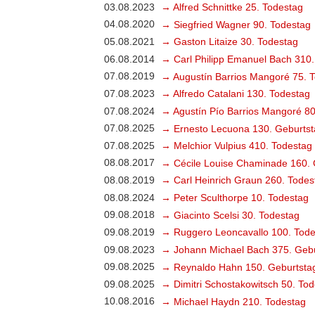
03.08.2023
→ Alfred Schnittke 25. Todestag
04.08.2020
→ Siegfried Wagner 90. Todestag
05.08.2021
→ Gaston Litaize 30. Todestag
06.08.2014
→ Carl Philipp Emanuel Bach 310.
07.08.2019
→ Augustín Barrios Mangoré 75. 
07.08.2023
→ Alfredo Catalani 130. Todestag
07.08.2024
→ Agustín Pío Barrios Mangoré 80
07.08.2025
→ Ernesto Lecuona 130. Geburtst
07.08.2025
→ Melchior Vulpius 410. Todestag
08.08.2017
→ Cécile Louise Chaminade 160. 
08.08.2019
→ Carl Heinrich Graun 260. Todes
08.08.2024
→ Peter Sculthorpe 10. Todestag
09.08.2018
→ Giacinto Scelsi 30. Todestag
09.08.2019
→ Ruggero Leoncavallo 100. Tode
09.08.2023
→ Johann Michael Bach 375. Gebu
09.08.2025
→ Reynaldo Hahn 150. Geburtsta
09.08.2025
→ Dimitri Schostakowitsch 50. To
10.08.2016
→ Michael Haydn 210. Todestag