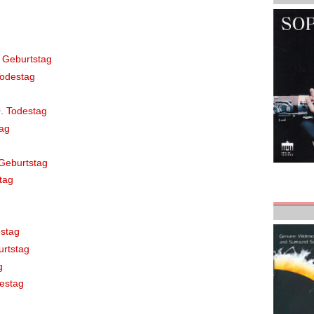
 Geburtstag
Todestag
. Todestag
ag
Geburtstag
tag
stag
rtstag
g
destag