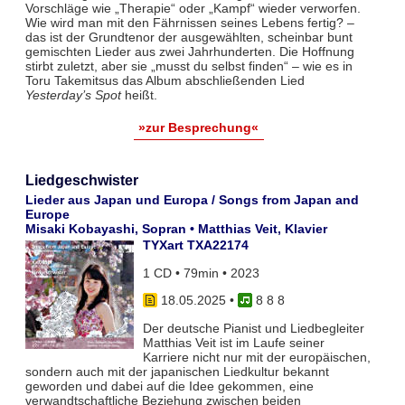
Vorschläge wie „Therapie“ oder „Kampf“ wieder verworfen.
Wie wird man mit den Fährnissen seines Lebens fertig? –
das ist der Grundtenor der ausgewählten, scheinbar bunt
gemischten Lieder aus zwei Jahrhunderten. Die Hoffnung
stirbt zuletzt, aber sie „musst du selbst finden“ – wie es in
Toru Takemitsus das Album abschließenden Lied
Yesterday’s Spot
heißt.
»zur Besprechung«
Liedgeschwister
Lieder aus Japan und Europa / Songs from Japan and
Europe
Misaki Kobayashi, Sopran • Matthias Veit, Klavier
TYXart TXA22174
1 CD • 79min • 2023
18.05.2025
•
8 8 8
Der deutsche Pianist und Liedbegleiter
Matthias Veit ist im Laufe seiner
Karriere nicht nur mit der europäischen,
sondern auch mit der japanischen Liedkultur bekannt
geworden und dabei auf die Idee gekommen, eine
verwandtschaftliche Beziehung zwischen beiden