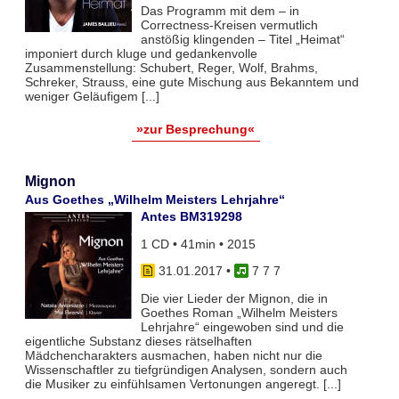
Das Programm mit dem – in
Correctness-Kreisen vermutlich
anstößig klingenden – Titel „Heimat“
imponiert durch kluge und gedankenvolle
Zusammenstellung: Schubert, Reger, Wolf, Brahms,
Schreker, Strauss, eine gute Mischung aus Bekanntem und
weniger Geläufigem [...]
»zur Besprechung«
Mignon
Aus Goethes „Wilhelm Meisters Lehrjahre“
Antes BM319298
1 CD • 41min • 2015
31.01.2017
•
7 7 7
Die vier Lieder der Mignon, die in
Goethes Roman „Wilhelm Meisters
Lehrjahre“ eingewoben sind und die
eigentliche Substanz dieses rätselhaften
Mädchencharakters ausmachen, haben nicht nur die
Wissenschaftler zu tiefgründigen Analysen, sondern auch
die Musiker zu einfühlsamen Vertonungen angeregt. [...]