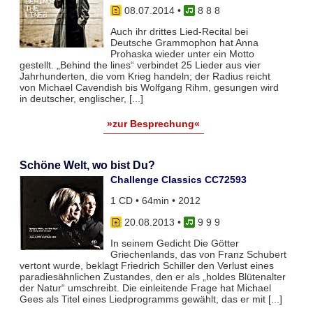
08.07.2014
•
8 8 8
Auch ihr drittes Lied-Recital bei
Deutsche Grammophon hat Anna
Prohaska wieder unter ein Motto
gestellt. „Behind the lines“ verbindet 25 Lieder aus vier
Jahrhunderten, die vom Krieg handeln; der Radius reicht
von Michael Cavendish bis Wolfgang Rihm, gesungen wird
in deutscher, englischer, [...]
»zur Besprechung«
Schöne Welt, wo bist Du?
Challenge Classics CC72593
1 CD • 64min • 2012
20.08.2013
•
9 9 9
In seinem Gedicht Die Götter
Griechenlands, das von Franz Schubert
vertont wurde, beklagt Friedrich Schiller den Verlust eines
paradiesähnlichen Zustandes, den er als „holdes Blütenalter
der Natur“ umschreibt. Die einleitende Frage hat Michael
Gees als Titel eines Liedprogramms gewählt, das er mit [...]