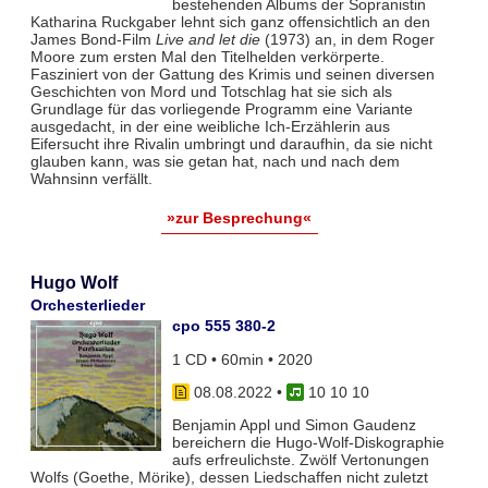
bestehenden Albums der Sopranistin
Katharina Ruckgaber lehnt sich ganz offensichtlich an den
James Bond-Film
Live and let die
(1973) an, in dem Roger
Moore zum ersten Mal den Titelhelden verkörperte.
Fasziniert von der Gattung des Krimis und seinen diversen
Geschichten von Mord und Totschlag hat sie sich als
Grundlage für das vorliegende Programm eine Variante
ausgedacht, in der eine weibliche Ich-Erzählerin aus
Eifersucht ihre Rivalin umbringt und daraufhin, da sie nicht
glauben kann, was sie getan hat, nach und nach dem
Wahnsinn verfällt.
»zur Besprechung«
Hugo Wolf
Orchesterlieder
cpo 555 380-2
1 CD • 60min • 2020
08.08.2022
•
10 10 10
Benjamin Appl und Simon Gaudenz
bereichern die Hugo-Wolf-Diskographie
aufs erfreulichste. Zwölf Vertonungen
Wolfs (Goethe, Mörike), dessen Liedschaffen nicht zuletzt