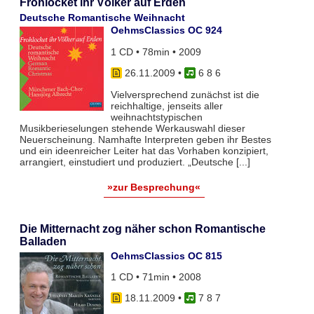
Frohlocket ihr Völker auf Erden
Deutsche Romantische Weihnacht
OehmsClassics OC 924
1 CD • 78min • 2009
26.11.2009
•
6 8 6
Vielversprechend zunächst ist die
reichhaltige, jenseits aller
weihnachtstypischen
Musikberieselungen stehende Werkauswahl dieser
Neuerscheinung. Namhafte Interpreten geben ihr Bestes
und ein ideenreicher Leiter hat das Vorhaben konzipiert,
arrangiert, einstudiert und produziert. „Deutsche [...]
»zur Besprechung«
Die Mitternacht zog näher schon Romantische
Balladen
OehmsClassics OC 815
1 CD • 71min • 2008
18.11.2009
•
7 8 7