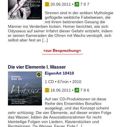
20.06.2011
•
7 8 7
Sirenen sind in der antiken Mythologie
geflügelte weibliche Fabelwesen, die
mit ihrem betörenden Gesang die
Männer ins Verderben locken. Homer berichtet, wie sich
Odysseus auf seiner Irrfahrt dieser Gefahr entzieht, indem
er seinen Kameraden die Ohren mit Wachs verstopft, sich
selbst aber fest an [...]
»zur Besprechung«
Die vier Elemente I. Wasser
EigenArt 10410
1 CD • 67min • 2010
16.06.2011
•
7 8 6
Auf vier CD-Produktionen ist diese
Reihe des Ensembles BonaNox
ausgelegt, und das Konzept scheint
sehr schlüssig: Die vier Elemente, auf dieser ersten Folge
das Wasser, bilden die Assoziationsrahmen für recht
kleinteilige Folgen von Liedern, Klavierstücken und
Rezitationen. Da Wasser, Feuer, Erde [...]