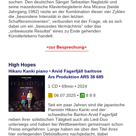
suchen. Den deutschen Sänger Sebastian Naglatzki und
seine mazedonische Klavierbegleiterin Ana Miceva (beide
Jahrgang 1982) reizte an der Kombination dieser vier Zyklen
die „besondere Intensität in den letzten
Schaffensmomenten“, verbunden mit der Frage, ob es sich
dabei um ein „bewusstes Vermächtnis“ oder das
„unbewusste Resultat“ eines zu Ende gehenden
Künstlerlebens handelt.
»zur Besprechung«
High Hopes
Hikaru Kanki piano • Arvid Fagerfjäll baritone
Ars Produktion ARS 38 685
1 CD • 69min • 2024
06.07.2025
•
8 8 8
Seit ein paar Jahren sind die japanische
Pianistin Hikaru Kanki und der
schwedische Bariton Arvid Fagerfjäll
neben ihrer solistischen Tätigkeit auch als Lied-Duo
unterwegs und haben bei Wettbewerben gemeinsam schon
Preise eingefahren. Lange haben sie über den Titel ihres
hier vorliegenden Debütalbums nachgedacht, dabei