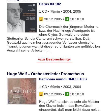
Carus 83.182
1 CD • 75min • 2004, 2005
30.12.2005
•
10 10 10
Die Chormusik der jüngeren Moderne
bzw. der Nachkriegs-Avantgarde ist
ohne Clytus Gottwald und seine
Stuttgarter Schola Cantorum schwer vorstellbar. Daß
Gottwald auch ein herausragender Verfasser chorischer
Transkriptionen war, ist dieser so brillanten wie gefühlvollen
Auswahl seiner Arbeiten [...]
»zur Besprechung«
Hugo Wolf – Orchesterlieder Prometheus
harmonia mundi HMC901837
1 CD • 69min • 2003, 2004
09.12.2005
•
10 10 10
Hugo Wolf hat sich so sehr als Meister
des Klavierlieds in das Bewußtsein
eingeprägt, daß man leicht dazu neigt,