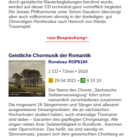
durch genialische Klavierbegleitungen berühmt wurde,
werden auf dieser CD orchestral ganz vortrefflich begleitet.
Die Jenaer Philharmonie unter Simon Gaudenz überzeugt
aber auch vollkommen stimmig in der dreiteiligen, gut
23minütigen
Penthesilea
nach Heinrich von Kleists
Trauerspiel.
»zur Besprechung«
Geistliche Chormusik der Romantik
Rondeau ROP6184
1 CD • 72min • 2018
29.04.2021
•
9 10 10
Der Name des Chores „Sächsische
Solistenvereinigung“ führt schon
namentlich verschiedenes zusammen:
Die insgesamt 18 Sängerinnen und Sänger sind allesamt
ausgewiesene Gesangssolisten, die an sächsischen
Hochschulen studiert haben, auch ehemalige Thomaner
sind dabei – Garanten des gepflegten Chorgesangs. Alle
singen neben ihrer Solistentätigkeit in Rundfunk-, Kammer-
oder Opernchören. Das heißt, sie sind wendig im
Stimmeinsatz, passen sich dem gewünschten Chorklang an