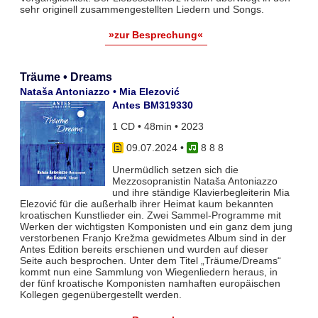
sehr originell zusammengestellten Liedern und Songs.
»zur Besprechung«
Träume • Dreams
Nataša Antoniazzo • Mia Elezović
Antes BM319330
1 CD • 48min • 2023
09.07.2024
•
8 8 8
Unermüdlich setzen sich die
Mezzosopranistin Nataša Antoniazzo
und ihre ständige Klavierbegleiterin Mia
Elezović für die außerhalb ihrer Heimat kaum bekannten
kroatischen Kunstlieder ein. Zwei Sammel-Programme mit
Werken der wichtigsten Komponisten und ein ganz dem jung
verstorbenen Franjo Krežma gewidmetes Album sind in der
Antes Edition bereits erschienen und wurden auf dieser
Seite auch besprochen. Unter dem Titel „Träume/Dreams“
kommt nun eine Sammlung von Wiegenliedern heraus, in
der fünf kroatische Komponisten namhaften europäischen
Kollegen gegenübergestellt werden.