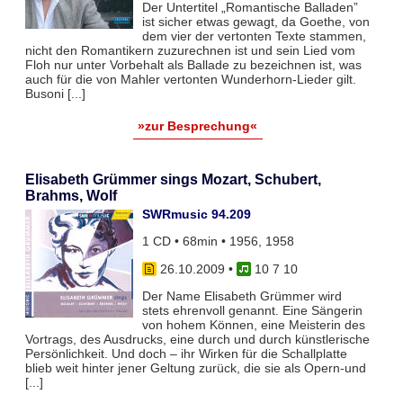
Der Untertitel „Romantische Balladen”
ist sicher etwas gewagt, da Goethe, von
dem vier der vertonten Texte stammen,
nicht den Romantikern zuzurechnen ist und sein Lied vom
Floh nur unter Vorbehalt als Ballade zu bezeichnen ist, was
auch für die von Mahler vertonten Wunderhorn-Lieder gilt.
Busoni [...]
»zur Besprechung«
Elisabeth Grümmer sings Mozart, Schubert,
Brahms, Wolf
SWRmusic 94.209
1 CD • 68min • 1956, 1958
26.10.2009
•
10 7 10
Der Name Elisabeth Grümmer wird
stets ehrenvoll genannt. Eine Sängerin
von hohem Können, eine Meisterin des
Vortrags, des Ausdrucks, eine durch und durch künstlerische
Persönlichkeit. Und doch – ihr Wirken für die Schallplatte
blieb weit hinter jener Geltung zurück, die sie als Opern-und
[...]