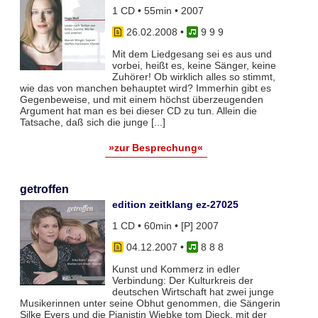
1 CD • 55min • 2007
26.02.2008
•
9 9 9
Mit dem Liedgesang sei es aus und
vorbei, heißt es, keine Sänger, keine
Zuhörer! Ob wirklich alles so stimmt,
wie das von manchen behauptet wird? Immerhin gibt es
Gegenbeweise, und mit einem höchst überzeugenden
Argument hat man es bei dieser CD zu tun. Allein die
Tatsache, daß sich die junge [...]
»zur Besprechung«
getroffen
edition zeitklang ez-27025
1 CD • 60min • [P] 2007
04.12.2007
•
8 8 8
Kunst und Kommerz in edler
Verbindung: Der Kulturkreis der
deutschen Wirtschaft hat zwei junge
Musikerinnen unter seine Obhut genommen, die Sängerin
Silke Evers und die Pianistin Wiebke tom Dieck, mit der