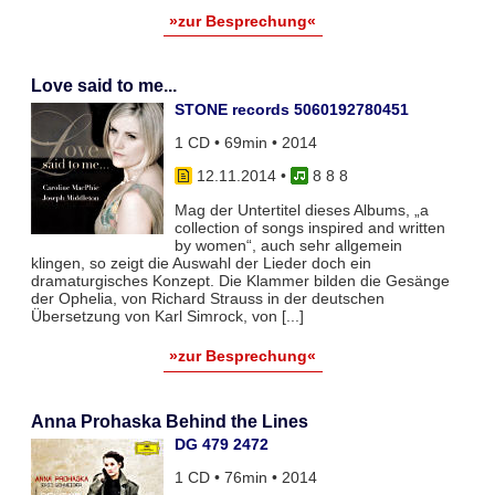
»zur Besprechung«
Love said to me...
STONE records 5060192780451
1 CD • 69min • 2014
12.11.2014
•
8 8 8
Mag der Untertitel dieses Albums, „a
collection of songs inspired and written
by women“, auch sehr allgemein
klingen, so zeigt die Auswahl der Lieder doch ein
dramaturgisches Konzept. Die Klammer bilden die Gesänge
der Ophelia, von Richard Strauss in der deutschen
Übersetzung von Karl Simrock, von [...]
»zur Besprechung«
Anna Prohaska Behind the Lines
DG 479 2472
1 CD • 76min • 2014