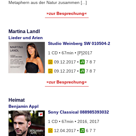
Metaphern aus der Natur zusammen [...]
»zur Besprechung«
Martina Landl
Lieder und Arien
Studio Weinberg SW 010504-2
1 CD • 67min • [P]2017
09.12.2017
•
7 8 7
09.12.2017
•
7 8 7
»zur Besprechung«
Heimat
Benjamin Appl
Sony Classical 088985393032
1 CD • 67min • 2016, 2017
12.04.2017
•
6 7 7