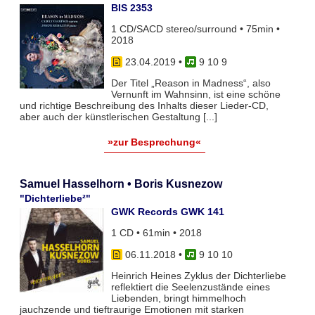
BIS 2353
1 CD/SACD stereo/surround • 75min •
2018
23.04.2019
•
9 10 9
Der Titel „Reason in Madness“, also
Vernunft im Wahnsinn, ist eine schöne
und richtige Beschreibung des Inhalts dieser Lieder-CD,
aber auch der künstlerischen Gestaltung [...]
»zur Besprechung«
Samuel Hasselhorn • Boris Kusnezow
"Dichterliebe²"
GWK Records GWK 141
1 CD • 61min • 2018
06.11.2018
•
9 10 10
Heinrich Heines Zyklus der Dichterliebe
reflektiert die Seelenzustände eines
Liebenden, bringt himmelhoch
jauchzende und tieftraurige Emotionen mit starken