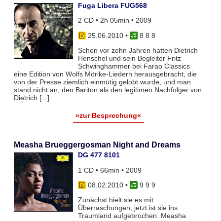
Fuga Libera FUG568
2 CD • 2h 05min • 2009
25.06.2010
•
8 8 8
Schon vor zehn Jahren hatten Dietrich
Henschel und sein Begleiter Fritz
Schwinghammer bei Farao Classics
eine Edition von Wolfs Mörike-Liedern herausgebracht, die
von der Presse ziemlich einmütig gelobt wurde, und man
stand nicht an, den Bariton als den legitimen Nachfolger von
Dietrich [...]
»zur Besprechung«
Measha Brueggergosman Night and Dreams
DG 477 8101
1 CD • 66min • 2009
08.02.2010
•
9 9 9
Zunächst hielt sie es mit
Überraschungen, jetzt ist sie ins
Traumland aufgebrochen. Measha