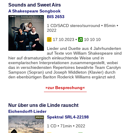
Sounds and Sweet Airs
A Shakespeare Songbook
BIS 2653
1 CD/SACD stereo/surround • 85min •
2022
17.10.2023
•
10 10 10
Lieder und Duette aus 4 Jahrhunderten
auf Texte von William Shakespeare sind
hier auf dramaturgisch einleuchtende Weise und in
exemplarischen Interpretationen zusammengestellt, wobei
das in verschiedensten Repertoires bewährte Team Carolyn
Sampson (Sopran) und Joseph Middleton (Klavier) durch
den ebenbürtigen Bariton Roderick Williams ergänzt wird.
»zur Besprechung«
Nur über uns die Linde rauscht
Eichendorff-Lieder
Spektral SRL4-22198
1 CD • 71min • 2022