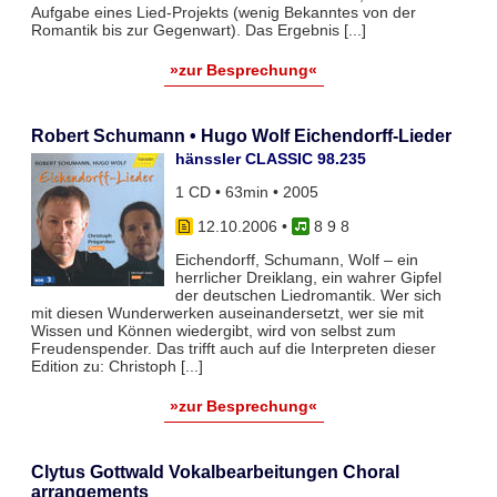
Aufgabe eines Lied-Projekts (wenig Bekanntes von der
Romantik bis zur Gegenwart). Das Ergebnis [...]
»zur Besprechung«
Robert Schumann • Hugo Wolf Eichendorff-Lieder
hänssler CLASSIC 98.235
1 CD • 63min • 2005
12.10.2006
•
8 9 8
Eichendorff, Schumann, Wolf – ein
herrlicher Dreiklang, ein wahrer Gipfel
der deutschen Liedromantik. Wer sich
mit diesen Wunderwerken auseinandersetzt, wer sie mit
Wissen und Können wiedergibt, wird von selbst zum
Freudenspender. Das trifft auch auf die Interpreten dieser
Edition zu: Christoph [...]
»zur Besprechung«
Clytus Gottwald Vokalbearbeitungen Choral
arrangements