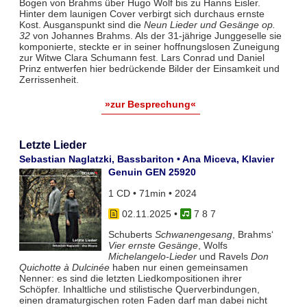
Bogen von Brahms über Hugo Wolf bis zu Hanns Eisler.
Hinter dem launigen Cover verbirgt sich durchaus ernste
Kost. Ausganspunkt sind die
Neun Lieder und Gesänge op.
32
von Johannes Brahms. Als der 31-jährige Junggeselle sie
komponierte, steckte er in seiner hoffnungslosen Zuneigung
zur Witwe Clara Schumann fest. Lars Conrad und Daniel
Prinz entwerfen hier bedrückende Bilder der Einsamkeit und
Zerrissenheit.
»zur Besprechung«
Letzte Lieder
Sebastian Naglatzki, Bassbariton • Ana Miceva, Klavier
Genuin GEN 25920
1 CD • 71min • 2024
02.11.2025
•
7 8 7
Schuberts
Schwanengesang
, Brahms‘
Vier ernste Gesänge
, Wolfs
Michelangelo-Lieder
und Ravels
Don
Quichotte à Dulcinée
haben nur einen gemeinsamen
Nenner: es sind die letzten Liedkompositionen ihrer
Schöpfer. Inhaltliche und stilistische Querverbindungen,
einen dramaturgischen roten Faden darf man dabei nicht