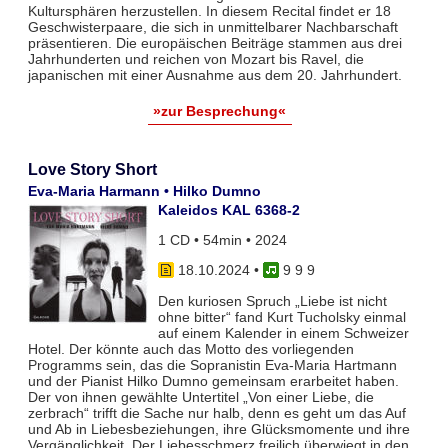
Kultursphären herzustellen. In diesem Recital findet er 18
Geschwisterpaare, die sich in unmittelbarer Nachbarschaft
präsentieren. Die europäischen Beiträge stammen aus drei
Jahrhunderten und reichen von Mozart bis Ravel, die
japanischen mit einer Ausnahme aus dem 20. Jahrhundert.
»zur Besprechung«
Love Story Short
Eva-Maria Harmann • Hilko Dumno
Kaleidos KAL 6368-2
1 CD • 54min • 2024
18.10.2024
•
9 9 9
Den kuriosen Spruch „Liebe ist nicht
ohne bitter“ fand Kurt Tucholsky einmal
auf einem Kalender in einem Schweizer
Hotel. Der könnte auch das Motto des vorliegenden
Programms sein, das die Sopranistin Eva-Maria Hartmann
und der Pianist Hilko Dumno gemeinsam erarbeitet haben.
Der von ihnen gewählte Untertitel „Von einer Liebe, die
zerbrach“ trifft die Sache nur halb, denn es geht um das Auf
und Ab in Liebesbeziehungen, ihre Glücksmomente und ihre
Vergänglichkeit. Der Liebesschmerz freilich überwiegt in den