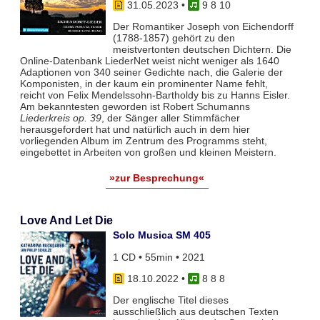
31.05.2023
•
9 8 10
Der Romantiker Joseph von Eichendorff
(1788-1857) gehört zu den
meistvertonten deutschen Dichtern. Die
Online-Datenbank LiederNet weist nicht weniger als 1640
Adaptionen von 340 seiner Gedichte nach, die Galerie der
Komponisten, in der kaum ein prominenter Name fehlt,
reicht von Felix Mendelssohn-Bartholdy bis zu Hanns Eisler.
Am bekanntesten geworden ist Robert Schumanns
Liederkreis op. 39
, der Sänger aller Stimmfächer
herausgefordert hat und natürlich auch in dem hier
vorliegenden Album im Zentrum des Programms steht,
eingebettet in Arbeiten von großen und kleinen Meistern.
»zur Besprechung«
Love And Let Die
Solo Musica SM 405
1 CD • 55min • 2021
18.10.2022
•
8 8 8
Der englische Titel dieses
ausschließlich aus deutschen Texten