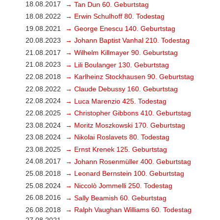
18.08.2017
→ Tan Dun 60. Geburtstag
18.08.2022
→ Erwin Schulhoff 80. Todestag
19.08.2021
→ George Enescu 140. Geburtstag
20.08.2023
→ Johann Baptist Vanhal 210. Todestag
21.08.2017
→ Wilhelm Killmayer 90. Geburtstag
21.08.2023
→ Lili Boulanger 130. Geburtstag
22.08.2018
→ Karlheinz Stockhausen 90. Geburtstag
22.08.2022
→ Claude Debussy 160. Geburtstag
22.08.2024
→ Luca Marenzio 425. Todestag
22.08.2025
→ Christopher Gibbons 410. Geburtstag
23.08.2024
→ Moritz Moszkowski 170. Geburtstag
23.08.2024
→ Nikolai Roslavets 80. Todestag
23.08.2025
→ Ernst Krenek 125. Geburtstag
24.08.2017
→ Johann Rosenmüller 400. Geburtstag
25.08.2018
→ Leonard Bernstein 100. Geburtstag
25.08.2024
→ Niccolò Jommelli 250. Todestag
26.08.2016
→ Sally Beamish 60. Geburtstag
26.08.2018
→ Ralph Vaughan Williams 60. Todestag
27.08.2021