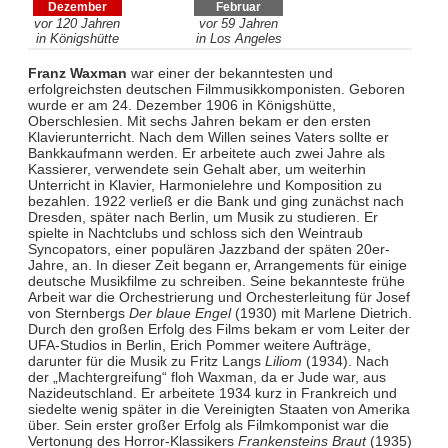
Dezember
Februar
vor 120 Jahren
vor 59 Jahren
in Königshütte
in Los Angeles
Franz Waxman
war einer der bekanntesten und
erfolgreichsten deutschen Filmmusikkomponisten. Geboren
wurde er am 24. Dezember 1906 in Königshütte,
Oberschlesien. Mit sechs Jahren bekam er den ersten
Klavierunterricht. Nach dem Willen seines Vaters sollte er
Bankkaufmann werden. Er arbeitete auch zwei Jahre als
Kassierer, verwendete sein Gehalt aber, um weiterhin
Unterricht in Klavier, Harmonielehre und Komposition zu
bezahlen. 1922 verließ er die Bank und ging zunächst nach
Dresden, später nach Berlin, um Musik zu studieren. Er
spielte in Nachtclubs und schloss sich den Weintraub
Syncopators, einer populären Jazzband der späten 20er-
Jahre, an. In dieser Zeit begann er, Arrangements für einige
deutsche Musikfilme zu schreiben. Seine bekannteste frühe
Arbeit war die Orchestrierung und Orchesterleitung für Josef
von Sternbergs
Der blaue Engel
(1930) mit Marlene Dietrich.
Durch den großen Erfolg des Films bekam er vom Leiter der
UFA-Studios in Berlin, Erich Pommer weitere Aufträge,
darunter für die Musik zu Fritz Langs
Liliom
(1934). Nach
der „Machtergreifung“ floh Waxman, da er Jude war, aus
Nazideutschland. Er arbeitete 1934 kurz in Frankreich und
siedelte wenig später in die Vereinigten Staaten von Amerika
über. Sein erster großer Erfolg als Filmkomponist war die
Vertonung des Horror-Klassikers
Frankensteins Braut
(1935)