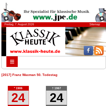
Anzeige
Freitag, 7. August 2026
Sitemap
≡
≡
[2017] Franz Waxman 50. Todestag
* 1906
† 1967
24
24