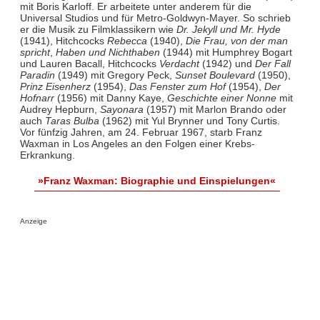
mit Boris Karloff. Er arbeitete unter anderem für die
Universal Studios und für Metro-Goldwyn-Mayer. So schrieb
er die Musik zu Filmklassikern wie
Dr. Jekyll und Mr. Hyde
(1941), Hitchcocks
Rebecca
(1940),
Die Frau, von der man
spricht
,
Haben und Nichthaben
(1944) mit Humphrey Bogart
und Lauren Bacall, Hitchcocks
Verdacht
(1942) und
Der Fall
Paradin
(1949) mit Gregory Peck,
Sunset Boulevard
(1950),
Prinz Eisenherz
(1954),
Das Fenster zum Hof
(1954),
Der
Hofnarr
(1956) mit Danny Kaye,
Geschichte einer Nonne
mit
Audrey Hepburn,
Sayonara
(1957) mit Marlon Brando oder
auch
Taras Bulba
(1962) mit Yul Brynner und Tony Curtis.
Vor fünfzig Jahren, am 24. Februar 1967, starb Franz
Waxman in Los Angeles an den Folgen einer Krebs-
Erkrankung.
»Franz Waxman: Biographie und Einspielungen«
Anzeige