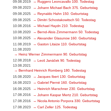
09.08.2019
→ Ruggero Leoncavallo 100. Todestag
09.08.2023
→ Johann Michael Bach 375. Geburtstag
09.08.2025
→ Reynaldo Hahn 150. Geburtstag
09.08.2025
→ Dimitri Schostakowitsch 50. Todestag
10.08.2016
→ Michael Haydn 210. Todestag
10.08.2020
→ Bernd-Alois Zimmermann 50. Todestag
10.08.2025
→ Alexander Glasunow 160. Geburtstag
11.08.2019
→ Gaston Litaize 110. Geburtstag
11.08.2020
→ Heinz Werner Zimmermann 90. Geburtstag
12.08.2018
→ Leoš Janáček 90. Todestag
13.08.2021
→ Bernhard Heinrich Romberg 180. Todestag
15.08.2020
→ Jacques Ibert 130. Geburtstag
16.08.2023
→ Gabriel Pierné 160. Geburtstag
16.08.2025
→ Heinrich Marschner 230. Geburtstag
17.08.2016
→ Johann Kaspar Mertz 210. Geburtstag
17.08.2016
→ Nicola Antonio Porpora 330. Geburtstag
17.08.2023
→ Carl Zeller 125. Todestag