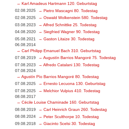
→ Karl Amadeus Hartmann 120. Geburtstag
02.08.2025
→ Pietro Mascagni 80. Todestag
02.08.2025
→ Oswald Wolkenstein 580. Todestag
03.08.2023
→ Alfred Schnittke 25. Todestag
04.08.2020
→ Siegfried Wagner 90. Todestag
05.08.2021
→ Gaston Litaize 30. Todestag
06.08.2014
→ Carl Philipp Emanuel Bach 310. Geburtstag
07.08.2019
→ Augustín Barrios Mangoré 75. Todestag
07.08.2023
→ Alfredo Catalani 130. Todestag
07.08.2024
→ Agustín Pío Barrios Mangoré 80. Todestag
07.08.2025
→ Ernesto Lecuona 130. Geburtstag
07.08.2025
→ Melchior Vulpius 410. Todestag
08.08.2017
→ Cécile Louise Chaminade 160. Geburtstag
08.08.2019
→ Carl Heinrich Graun 260. Todestag
08.08.2024
→ Peter Sculthorpe 10. Todestag
09.08.2018
→ Giacinto Scelsi 30. Todestag